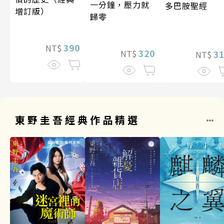
一分鐘，壓力就
多巴胺聖經
增訂版）
歸零
390
NT$
320
3
NT$
NT$
東野圭吾經典作品精選