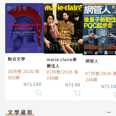
聯合文學
marie claire美
網管人
麗佳人
08月號 2026/第
07月號/2026 第
07月號/2026 
502期
399期
246期
180
90
NT$
NT$
1
NT$
文學最新