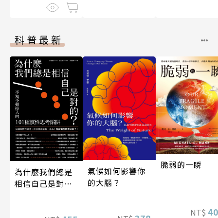
科普最新
脆弱的一瞬
氣候如何影響你
為什麼我們總是
的大腦？
相信自己是對
的？（四版）
4
NT$