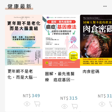
健康最新
更年期不是老
肉食密碼
圖解‧最先進醫
化，而是大腦重
療 癌症基因療
組
法
349
3
NT$
NT$
315
NT$