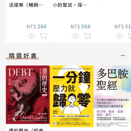
活提案〔暢銷新
小的嘗試，探索
版〕
人生的無限可能
266
360
3
NT$
NT$
NT$
精選好書
債的歷史（經典