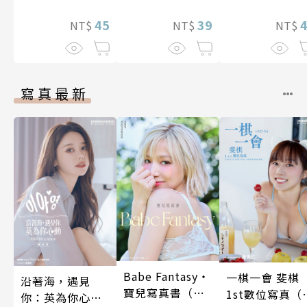
想到天差地遠
45
39
兩人是甜蜜的
NT$
NT$
NT$
在進行式～ 04
寫真最新
Babe Fantasy‧
一棋一會 斐棋
沿著海，遇見
寶兒寫真書（加
1st數位寫真（
你：英為你心動