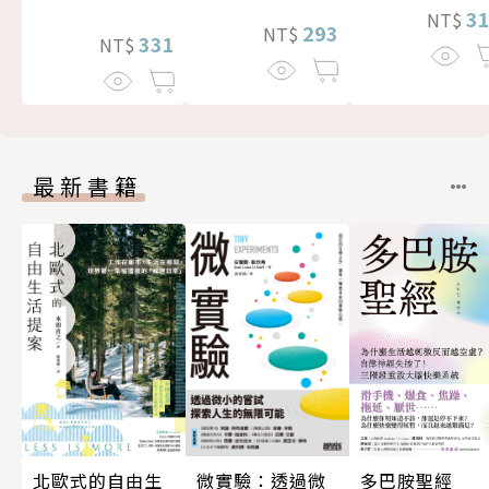
3
NT$
293
NT$
331
NT$
最新書籍
北歐式的自由生
微實驗：透過微
多巴胺聖經