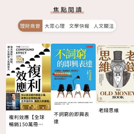
焦點閱讀
理財商管
大眾心理
文學快報
人文關注
老錢思維
不詞窮的即興表
複利效應【全球
達
暢銷150萬冊・
經典新修版】