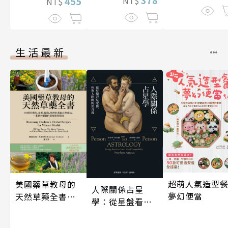
378
455
NT$
NT$
生活最新
超萌人氣造型餐
美國藥草教母的
人際關係占星
夢幻便當
天然草藥全書
學：從星盤看見
（二版）
愛情、性與人際
間的契合度