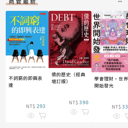
商管最新
債的歷史（經典
不詞窮的即興表
學會理財，世
增訂版）
達
開始發光
390
NT$
293
3
NT$
NT$