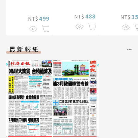
贈多張未公開照
影音）
李雅英1st台灣感
片）
性紙上電影系列
488
3
NT$
NT$
數位版
499
NT$
最新報紙