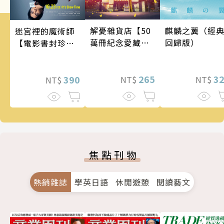
麒麟之翼（經
解憂雜貨店【50
迷宮裡的魔術師
回歸版）
萬冊紀念愛藏
【電影書封珍藏
版】
版】
3
265
390
NT$
NT$
NT$
焦點刊物
熱銷雜誌
學英日語
休閒遊憩
閱讀藝文