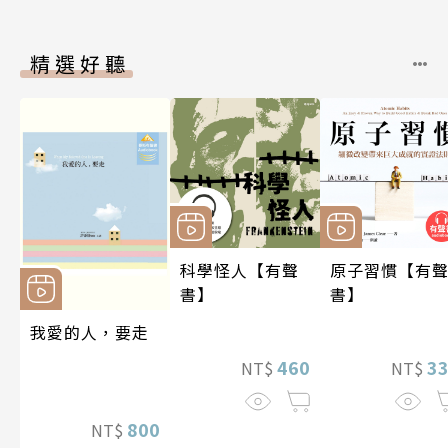
精選好聽
科學怪人【有聲
原子習慣【有
書】
書】
我愛的人，要走
460
3
NT$
NT$
800
NT$