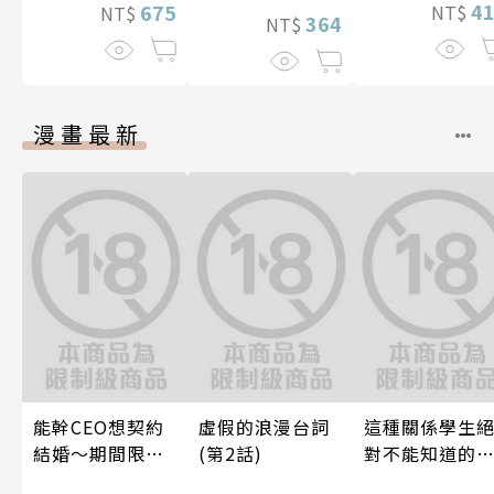
4
675
NT$
NT$
364
NT$
漫畫最新
能幹CEO想契約
虛假的浪漫台詞
這種關係學生
結婚～期間限定
(第2話)
對不能知道的
夢幻老公～ 04
唷！～作夢也