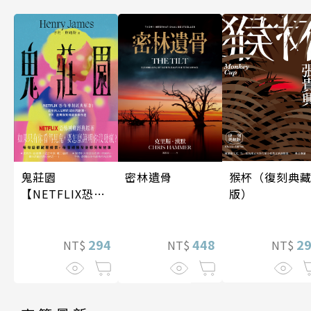
密林遺骨
鬼莊園
猴杯（復刻典
【NETFLIX恐怖
版）
神劇經典原著】
448
294
2
NT$
NT$
NT$