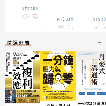
285
NT$
315
3
NT$
NT$
精選好書
丹麥式3分鐘溝
一分鐘，壓力就