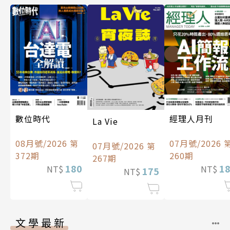
數位時代
經理人月刊
La Vie
08月號/2026 第
07月號/2026 
07月號/2026 第
372期
260期
267期
180
1
NT$
NT$
175
NT$
文學最新