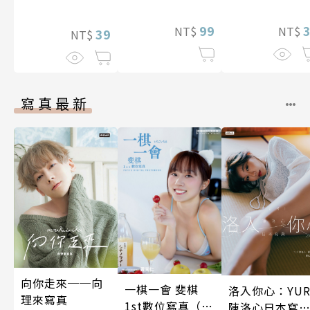
5話)
99
NT$
NT$
39
NT$
寫真最新
向你走來──向
一棋一會 斐棋
洛入你心：YUR
理來寫真
1st數位寫真（含
陳洛心日本寫