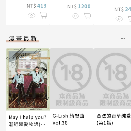
413
NT$
1200
NT$
2
NT$
漫畫最新
G-Lish 綺想曲
合法的香草純
May I help you?
Vol.38
(第1話)
漸近戀愛物語(第