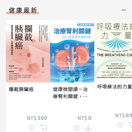
健康最新
呼吸療法的力
健康微閱讀－治
攔截胰臟癌
療腎利關鍵，血
液透析聰明選
6
NT$
0
360
NT$
NT$