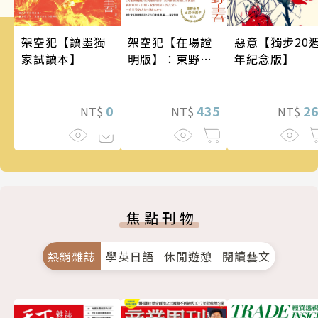
架空犯【讀墨獨
架空犯【在場證
惡意【獨步20
家試讀本】
明版】：東野圭
年紀念版】
吾出道40週年紀
念！《天鵝與蝙
0
蝠》系列重磅新
435
2
NT$
NT$
NT$
作！
焦點刊物
熱銷雜誌
學英日語
休閒遊憩
閱讀藝文