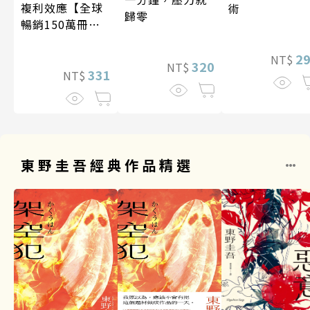
複利效應【全球
術
歸零
暢銷150萬冊・
經典新修版】
2
NT$
320
NT$
331
NT$
東野圭吾經典作品精選