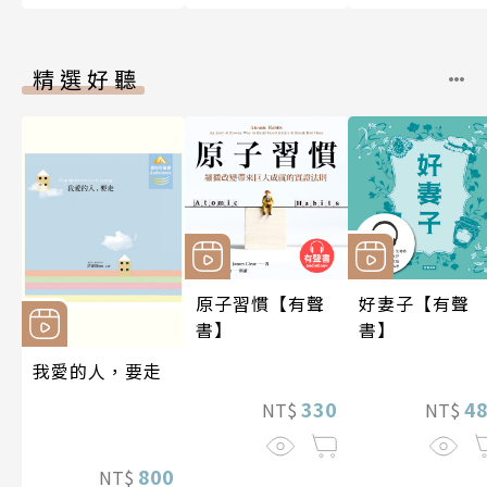
精選好聽
原子習慣【有聲
好妻子【有聲
書】
書】
我愛的人，要走
330
4
NT$
NT$
800
NT$