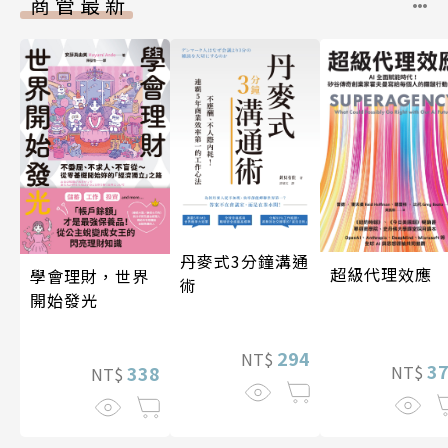
商管最新
丹麥式3分鐘溝通
超級代理效應
學會理財，世界
術
開始發光
294
NT$
3
338
NT$
NT$