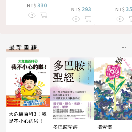
330
NT$
293
3
NT$
NT$
最新書籍
大危機百科3：我
是不小心的啦！
多巴胺聖經
壞習慣