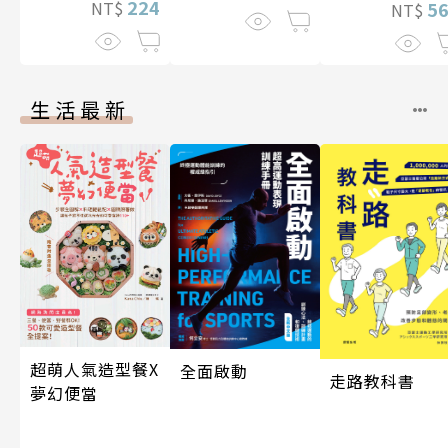
224
NT$
5
NT$
生活最新
超萌人氣造型餐X
全面啟動
走路教科書
夢幻便當