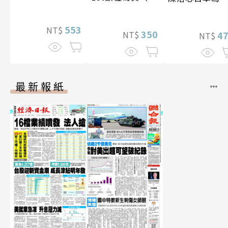
影音）
【電子書加贈4
幅獨享福利美
553
NT$
350
照】
4
NT$
NT$
最新報紙