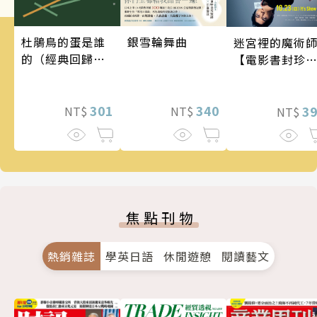
銀雪輪舞曲
杜鵑鳥的蛋是誰
迷宮裡的魔術
的（經典回歸
【電影書封珍
版）
版】
340
301
3
NT$
NT$
NT$
焦點刊物
熱銷雜誌
學英日語
休閒遊憩
閱讀藝文