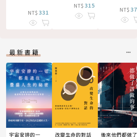
315
NT$
3
NT$
331
NT$
最新書籍
後來他們都做
宇宙安排的一
改變生命的對話