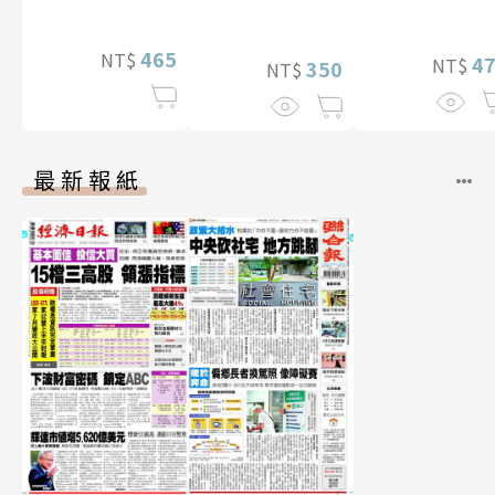
【電子書加贈4
（含影音）
幅獨享福利美
465
NT$
照】
4
NT$
350
NT$
最新報紙