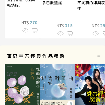
多巴胺聖經
不詞窮的即興
暢銷版）
達
270
NT$
315
2
NT$
NT$
東野圭吾經典作品精選