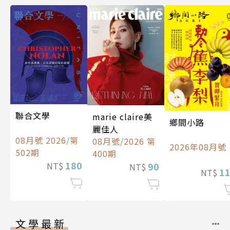
聯合文學
marie claire美
鄉間小路
麗佳人
08月號 2026/第
08月號/2026 第
2026年08月號
502期
400期
180
90
NT$
NT$
1
NT$
文學最新