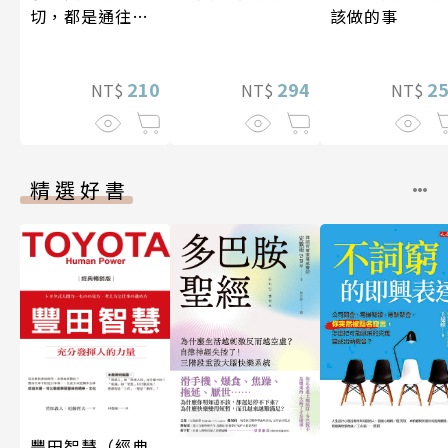
該做的事
切，都是通往豐
盛人生的祕密
2
210
294
NT$
NT$
NT$
精選好書
豐田智慧（經典