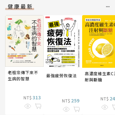
健康最新
老祖宗傳下來不
高濃度維生素C
最強疲勞恢復法
生病的智慧
射與斷糖
313
NT$
2
NT$
259
NT$