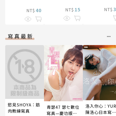
式種族的○頭
其心醉神迷～ 
15
NT$
NT$
40
NT$
9話
寫真最新
慾見SHOYA：筋
洛入你心：YUR
青瑟47 瑟七數位
肉教練寫真
陳洛心日本寫
寫真—慶功版