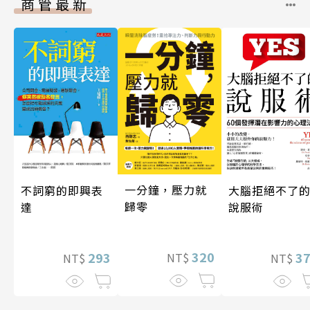
商管最新
一分鐘，壓力就
不詞窮的即興表
大腦拒絕不了
歸零
達
說服術
320
293
3
NT$
NT$
NT$