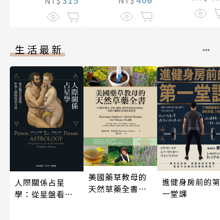
315
NT$
NT$
生活最新
美國藥草教母的
進健身房前的
人際關係占星
天然草藥全書
一堂課
學：從星盤看見
（二版）
愛情、性與人際
間的契合度