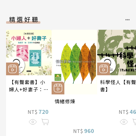
精選好聽
【有聲套書】小
科學怪人【有
婦人+好妻子：路
書】
易莎．梅．艾考
情緒修煉
特作品精選
720
4
NT$
NT$
960
NT$