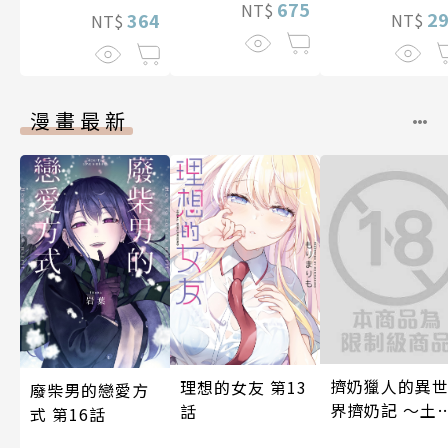
675
NT$
2
364
NT$
NT$
漫畫最新
擠奶獵人的異
理想的女友 第13
廢柴男的戀愛方
界擠奶記 ～土
話
式 第16話
農家男將玩弄