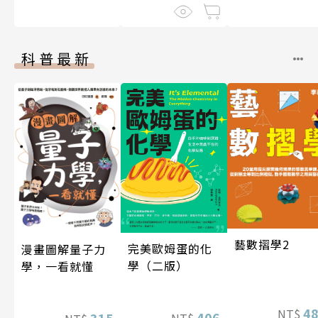
科普最新
藝數摺學2
完美歐姆蛋的化
漫畫圖解量子力
學（二版）
學，一看就懂
4
NT$
406