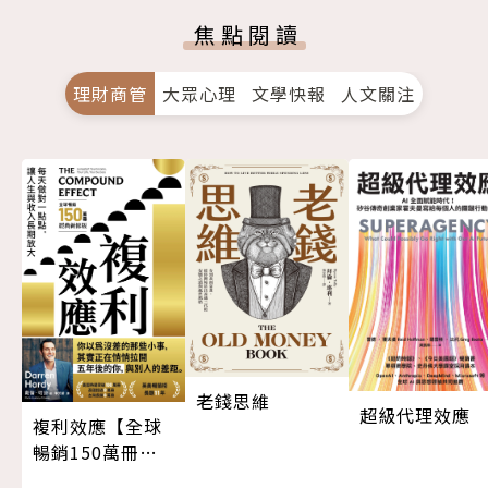
焦點閱讀
理財商管
大眾心理
文學快報
人文關注
老錢思維
超級代理效應
複利效應【全球
暢銷150萬冊・
經典新修版】