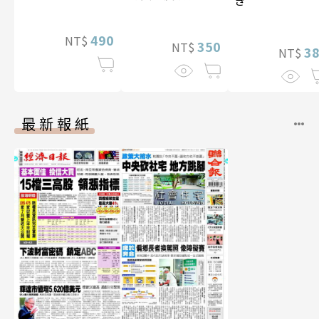
寫真
（含影音）
490
NT$
350
NT$
3
NT$
最新報紙