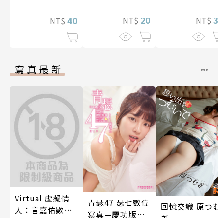
～(第13話)
然是最弱職業但
靠著作弊技能成
20
40
NT$
NT$
NT$
長至無敵境界 第
16話
寫真最新
Virtual 虛擬情
青瑟47 瑟七數位
回憶交織 原つ
人：言嘉佑數位
寫真—慶功版
ぎ