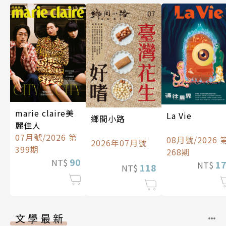
marie claire美
La Vie
鄉間小路
麗佳人
07月號/2026 第
08月號/2026 
2026年07月號
399期
268期
90
NT$
1
NT$
118
NT$
文學最新