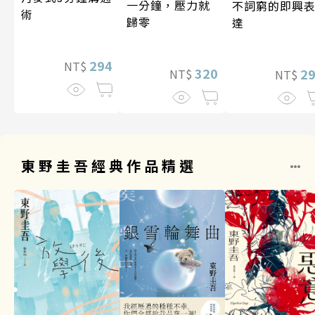
一分鐘，壓力就
不詞窮的即興
術
歸零
達
294
NT$
320
2
NT$
NT$
東野圭吾經典作品精選