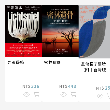
光影遊戲
密林遺骨
悲傷長了翅膀
〔附｜台灣版
家授權作者手
問候印簽〕
336
448
NT$
NT$
2
NT$