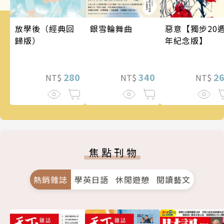
銀雪輪舞曲
惡意【獨步20
放學後（經典回
年紀念版】
歸版）
340
2
280
NT$
NT$
NT$
焦點刊物
熱銷雜誌
學英日語
休閒遊憩
閱讀藝文