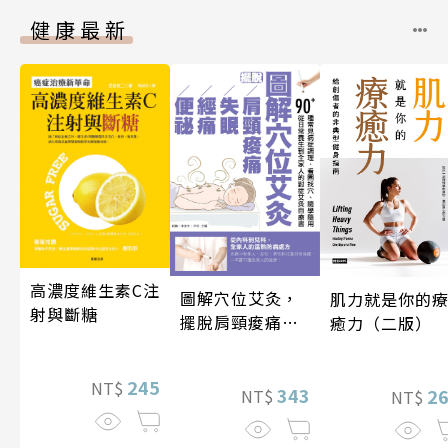
健康最新
高濃度維生素C注
圖解穴位艾灸，
肌力就是你的
射與斷糖
擺脫肩頸痠痛、
癒力（二版）
失眠、經痛和便
祕
245
NT$
343
2
NT$
NT$