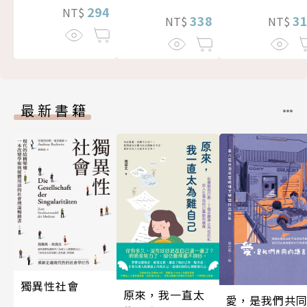
294
NT$
338
3
NT$
NT$
最新書籍
獨異性社會
原來，我一直太
愛，是我們共