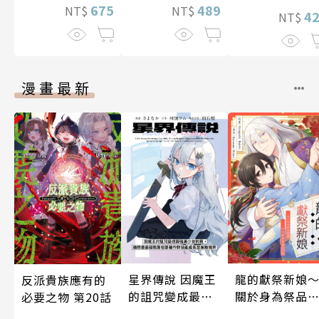
675
489
NT$
NT$
4
NT$
漫畫最新
龍的獻祭新娘
星界傳說 因魔王
反派貴族應有的
關於身為祭品
的詛咒變成最強
必要之物 第20話
我如何獲得幸
美少女的我，雖