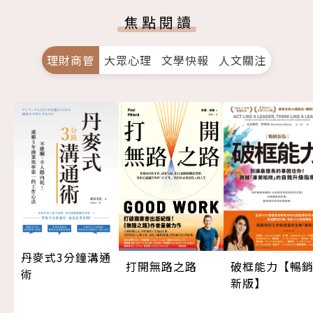
焦點閱讀
理財商管
大眾心理
文學快報
人文關注
丹麥式3分鐘溝通
打開無路之路
破框能力【暢
術
新版】