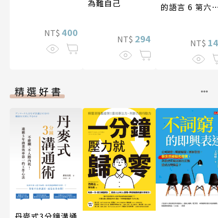
為難自己
的語言 6 第六
台灣房屋親情
學獎作品合集
400
NT$
294
NT$
1
NT$
精選好書
丹麥式3分鐘溝通