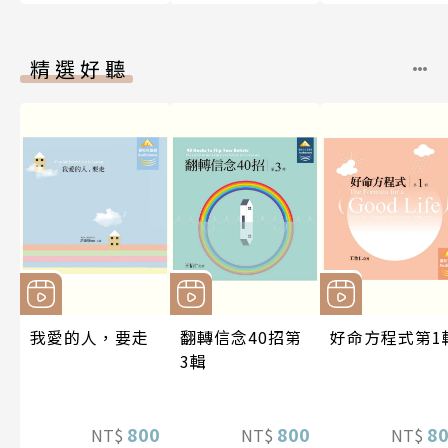
精選好聽
我愛的人，要走
翻轉信念40招第
好命方程式第1
3輯
800
800
8
NT$
NT$
NT$