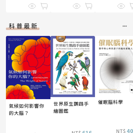
科普最新
催眠腦科學
世界原生鸚鵡手
氣候如何影響你
繪圖鑑
的大腦？
4
NT$
616
NT$