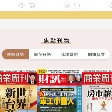
焦點刊物
熱銷雜誌
學英日語
休閒遊憩
閱讀藝文