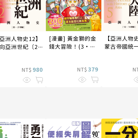
[漫畫] 黃金獅的金
【亞洲人物史
亞洲人物史12】
錢大冒險！(3•完
蒙古帝國統
向亞洲世紀〔20
結)龐氏騙局？我才
大陸〔12—1
21世紀〕
不上當
紀〕
379
980
NT$
N
NT$