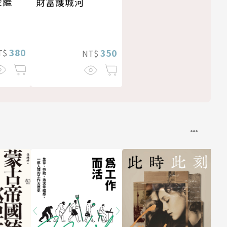
金繼
財富護城河
380
350
T$
NT$
千