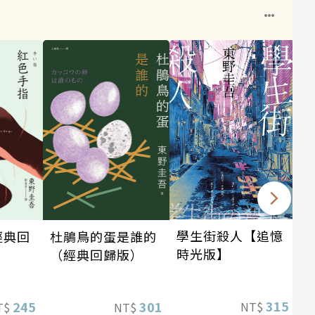
1
學生街殺人【追憶
經典回
杜鵑鳥的蛋是誰的
時光版】
（經典回歸版）
315
245
301
NT$
T$
NT$