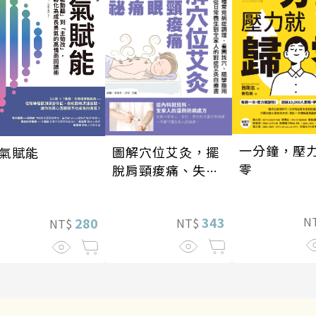
一分鐘，壓
圖解穴位艾灸，擺
氣賦能
零
脫肩頸痠痛、失
眠、經痛和便祕
343
N
280
NT$
NT$