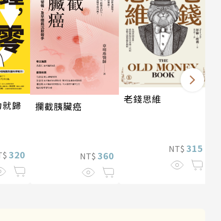
老錢思維
力就歸
攔截胰臟癌
315
NT$
320
360
T$
NT$