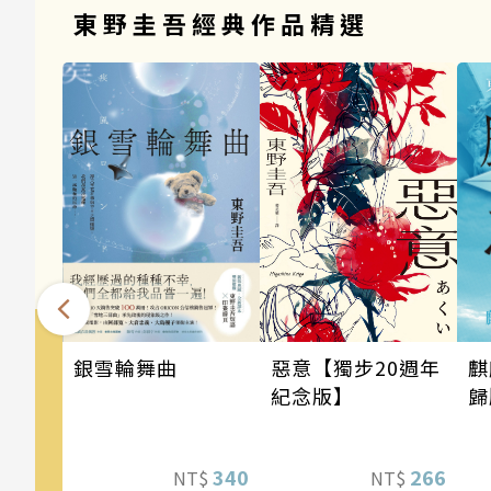
東野圭吾經典作品精選
銀雪輪舞曲
麒
惡意【獨步20週年
歸
紀念版】
340
266
NT$
NT$