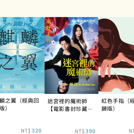
麟之翼（經典回
紅色手指（
迷宮裡的魔術師
版）
歸版）
【電影書封珍藏
版】
320
390
NT$
N
NT$