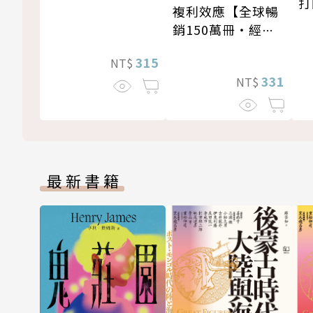
打
複利效應【全球暢
銷150萬冊・經典
新修版】
315
NT$
331
NT$
最新書籍