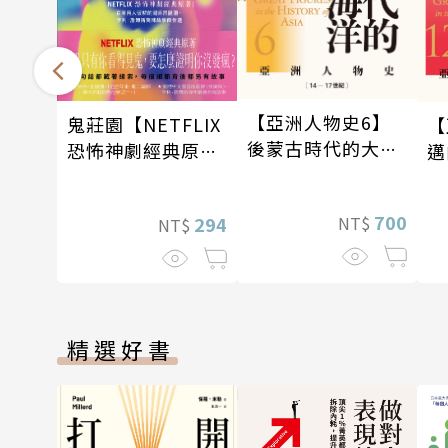
【亞洲人物史6】
鬼莊園【NETFLIX
【
後蒙古時代的大陸
恐怖神劇經典原
邁
與海洋〔14—17世
著】
—
紀〕
700
NT$
294
NT$
精選好書