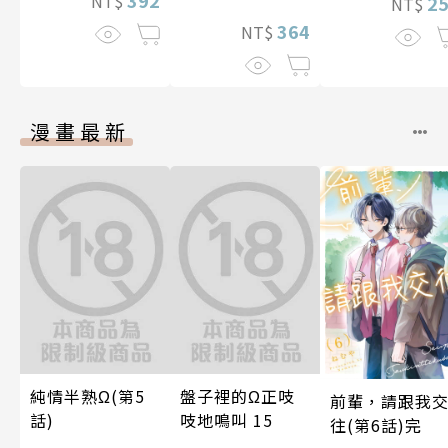
392
NT$
2
NT$
間的契合度
364
NT$
漫畫最新
純情半熟Ω(第5
盤子裡的Ω正吱
前輩，請跟我
話)
吱地鳴叫 15
往(第6話)完