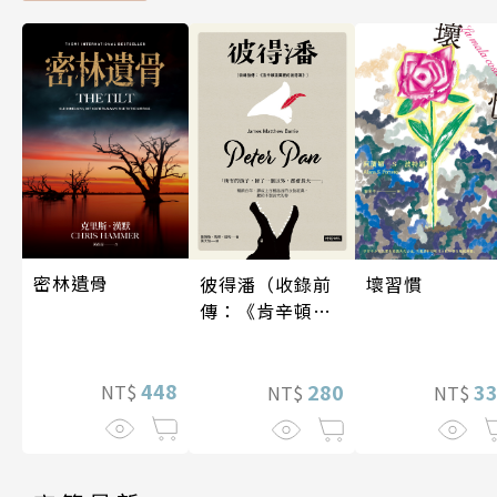
密林遺骨
壞習慣
彼得潘（收錄前
傳：《肯辛頓花
園裡的彼得
潘》）
448
3
280
NT$
NT$
NT$