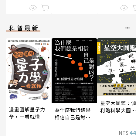
科普最新
星空大圖鑑：
漫畫圖解量子力
為什麼我們總是
利略科學大圖
學，一看就懂
相信自己是對
25
的？（四版）
4
NT$