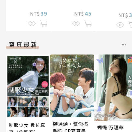
39
45
NT$
NT$
NT$
寫真最新
轉過頭，幫你擦
制服少女 數位寫
蝴蝶 万理華
眼淚 CP寫真書