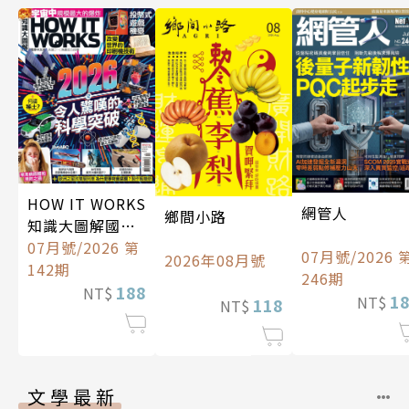
HOW IT WORKS
網管人
鄉間小路
知識大圖解國際
中文版
07月號/2026 第
07月號/2026 
2026年08月號
142期
246期
188
NT$
1
NT$
118
NT$
文學最新