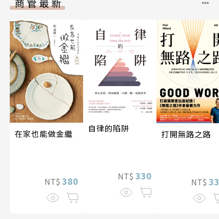
商管最新
自律的陷阱
在家也能做金繼
打開無路之路
330
NT$
380
3
NT$
NT$