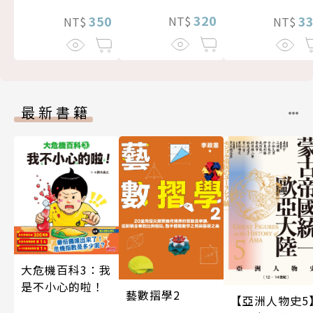
320
3
350
NT$
NT$
NT$
最新書籍
大危機百科3：我
是不小心的啦！
藝數摺學2
【亞洲人物史5