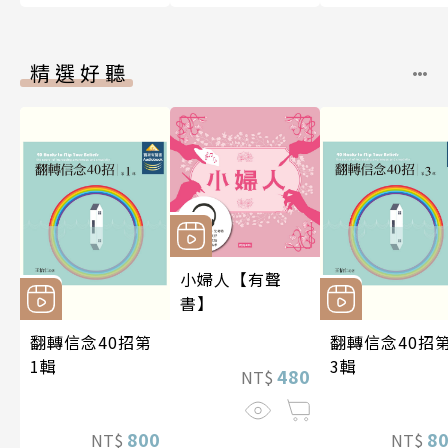
精選好聽
小婦人【有聲
書】
翻轉信念40招第
翻轉信念40招
1輯
3輯
480
NT$
800
8
NT$
NT$