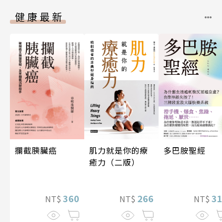
健康最新
攔截胰臟癌
多巴胺聖經
肌力就是你的療
癒力（二版）
360
3
266
NT$
NT$
NT$