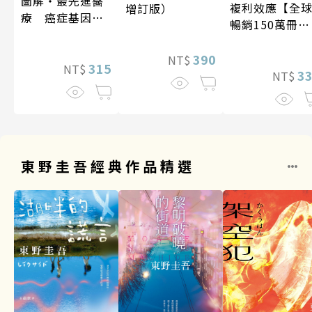
圖解‧最先進醫
複利效應【全
增訂版）
療 癌症基因療
暢銷150萬冊・
法
經典新修版】
390
NT$
315
NT$
3
NT$
東野圭吾經典作品精選