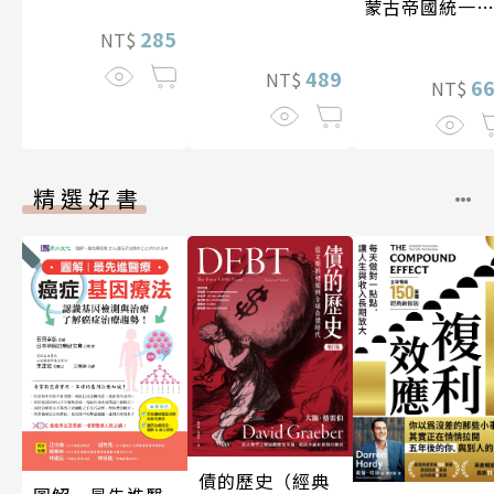
蒙古帝國統一
亞大陸〔12—1
285
NT$
世紀〕
489
NT$
6
NT$
精選好書
債的歷史（經典