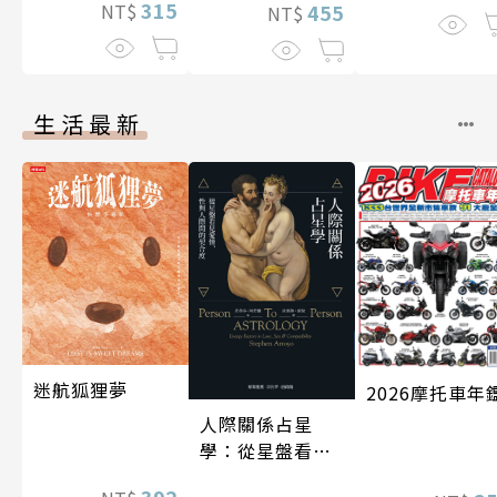
315
455
NT$
NT$
生活最新
迷航狐狸夢
2026摩托車年
人際關係占星
學：從星盤看見
愛情、性與人際