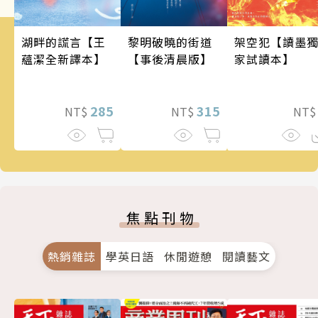
架空犯【讀墨
湖畔的謊言【王
黎明破曉的街道
家試讀本】
蘊潔全新譯本】
【事後清晨版】
285
315
NT
NT$
NT$
焦點刊物
熱銷雜誌
學英日語
休閒遊憩
閱讀藝文