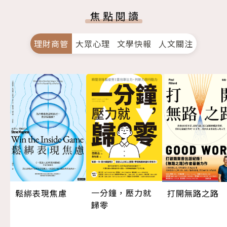
焦點閱讀
理財商管
大眾心理
文學快報
人文關注
一分鐘，壓力就
打開無路之路
鬆綁表現焦慮
歸零