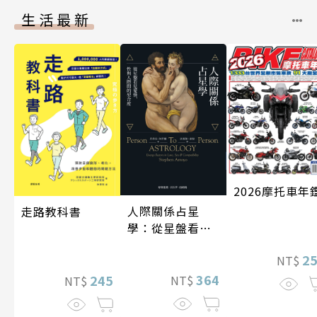
生活最新
2026摩托車年
人際關係占星
走路教科書
學：從星盤看見
愛情、性與人際
2
NT$
間的契合度
364
245
NT$
NT$