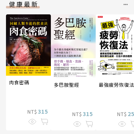
健康最新
肉食密碼
多巴胺聖經
最強疲勞恢復
315
NT$
315
2
NT$
NT$