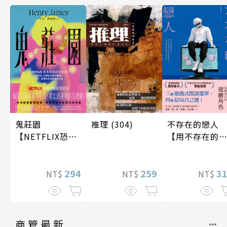
推理 (304)
不存在的戀人
鬼莊園
【用不存在的
【NETFLIX恐怖
愛，治癒存在
神劇經典原著】
孤獨】
259
3
294
NT$
NT$
NT$
商管最新