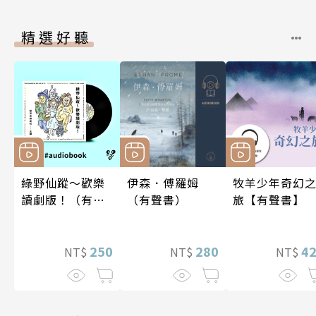
精選好聽
綠野仙蹤～歡樂
伊森．傅羅姆
牧羊少年奇幻
讀劇版！（有聲
（有聲書）
旅【有聲書】
書）
250
280
4
NT$
NT$
NT$