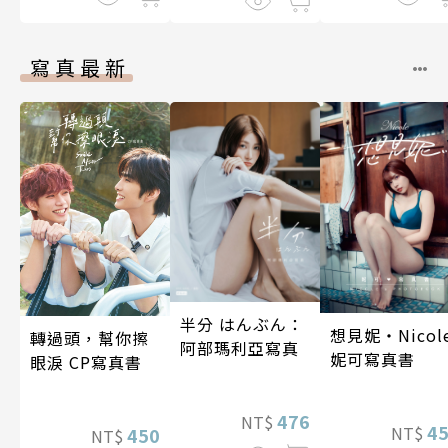
寫真最新
半分 はんぶん：
想見妮‧Nicol
轉過頭，幫你擦
阿部瑪利亞寫真
妮可寫真書
眼淚 CP寫真書
476
NT$
4
NT$
450
NT$