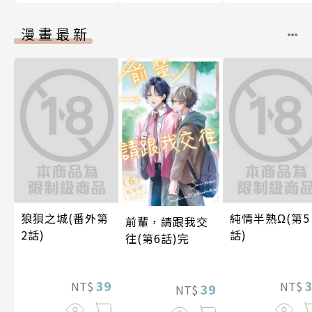
漫畫最新
狼狽之城(番外第
純情半熟Ω(第5
前輩，請跟我交
2話)
話)
往(第6話)完
39
NT$
NT$
39
NT$