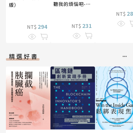
聽我的煩惱吧-假
版）
期挑戰
2
NT$
231
NT$
294
NT$
精選好書