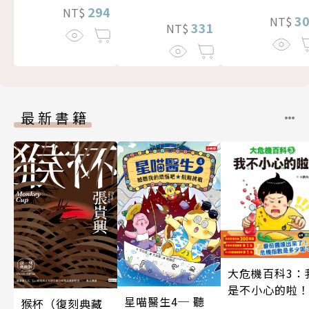
294
NT$
3
NT$
331
NT$
最新書籍
大危機百科3：
是不小心的啦
星喵醫生4─ 聽
猴杯（復刻典藏