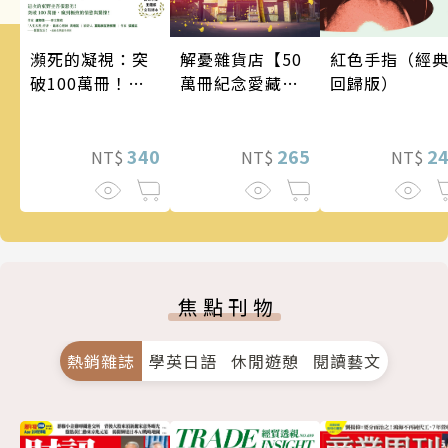
瀕死的凝視：突
解憂雜貨店【50
紅色手指（經
破100萬冊！這
萬冊紀念愛藏
回歸版）
次的東野圭吾很
版】
惡劣！瘋到極致
的情慾與驚悚！
340
265
2
NT$
NT$
NT$
焦點刊物
熱銷雜誌
學英日語
休閒遊憩
閱讀藝文