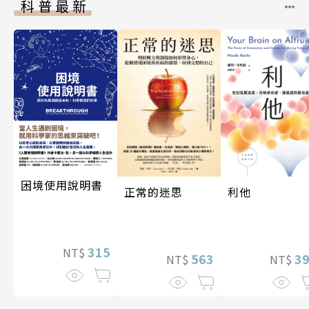
科普最新
困境使用說明書
利他
正常的迷思
315
NT$
3
563
NT$
NT$