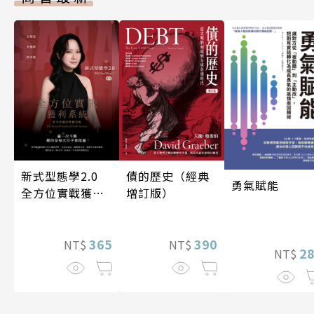
新式型態學2.0
債的歷史（經典
勇氣賦能
全方位實戰獲利
增訂版）
系統
365
390
NT$
NT$
2
NT$