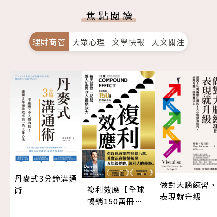
焦點閱讀
理財商管
大眾心理
文學快報
人文關注
丹麥式3分鐘溝通
做對大腦練習
複利效應【全球
術
表現就升級
暢銷150萬冊・
經典新修版】