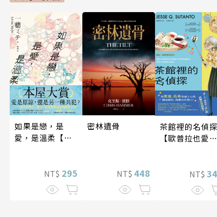
如果是戀，是
密林遺骨
茶館裡的名偵
愛，是溫柔【限
【歐普拉也愛
時贈品版】
引爆國際說書
紅數十萬則好
295
448
《茶館裡的嫌
3
NT$
NT$
NT$
人》續作】