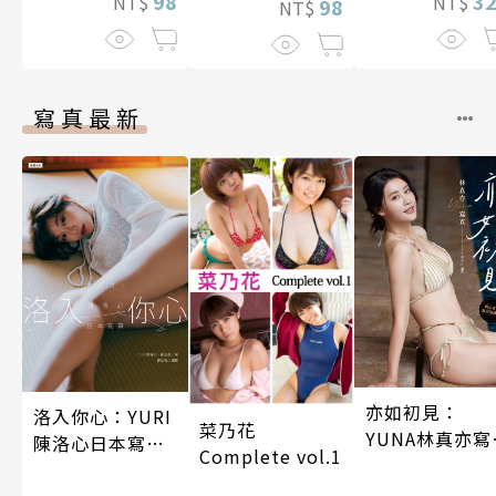
98
3
NT$
NT$
98
NT$
寫真最新
亦如初見：
洛入你心：YURI
菜乃花
YUNA林真亦寫
陳洛心日本寫真
Complete vol.1
真【數位典藏
【電子書加贈40
華增量版】
幅獨享福利美