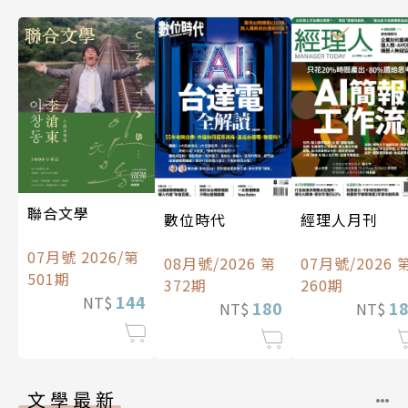
聯合文學
數位時代
經理人月刊
07月號 2026/第
08月號/2026 第
07月號/2026 
501期
372期
260期
144
NT$
180
1
NT$
NT$
文學最新