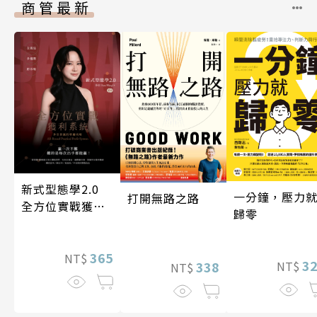
商管最新
新式型態學2.0
一分鐘，壓力
打開無路之路
全方位實戰獲利
歸零
系統
365
NT$
3
338
NT$
NT$