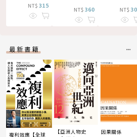
315
NT$
360
3
NT$
NT$
最新書籍
【亞洲人物史
因果關係
複利效應【全球