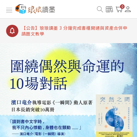
【公告】琅琅讀墨書櫃開通常見問題
0
【公告】琅琅讀墨 3 分鐘完成書櫃開通與資產合併申
請圖文教學
【公告】琅琅書店服務升級重要說明及資產合併結果
查詢
【公告】琅琅讀墨數位閱讀資產合併與書櫃開通申請