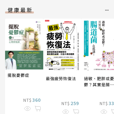
健康最新
擺脫憂鬱症
最強疲勞恢復法
過敏、肥胖或
鬱？其實是腸
菌在抗議！
360
NT$
259
3
NT$
NT$