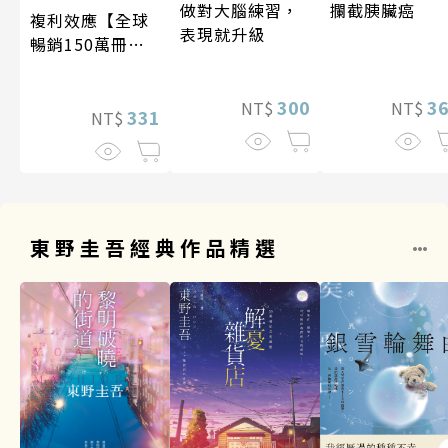
做對大腦練習，
攔截胰臟癌
複利效應【全球
表現就升級
暢銷150萬冊・
經典新修版】
300
3
NT$
NT$
331
NT$
東野圭吾經典作品精選