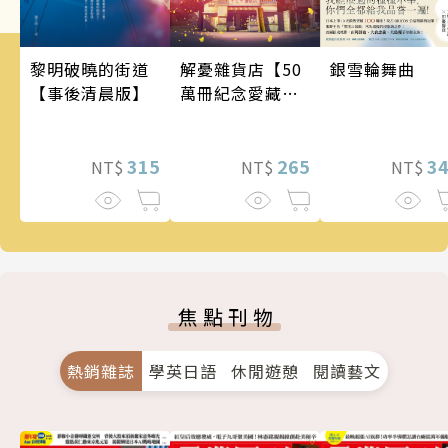
銀雪輪舞曲
黎明破曉的街道
解憂雜貨店【50
【事後清晨版】
萬冊紀念愛藏
版】
3
315
265
NT$
NT$
NT$
焦點刊物
熱銷雜誌
學英日語
休閒遊憩
閱讀藝文