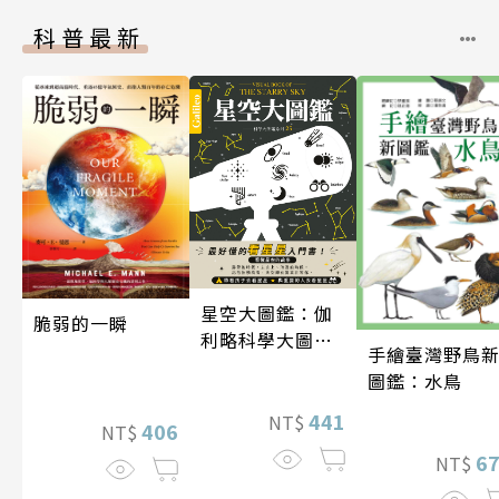
科普最新
星空大圖鑑：伽
脆弱的一瞬
利略科學大圖鑑
手繪臺灣野鳥
25
圖鑑：水鳥
441
NT$
406
NT$
6
NT$