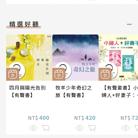
精選好聽
四月與陽光告別
牧羊少年奇幻之
【有聲套書】
【有聲書】
旅【有聲書】
婦人+好妻子：
易莎．梅．艾
特作品精選
400
420
7
NT$
NT$
NT$