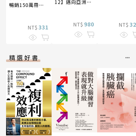
12】邁向亞洲世
暢銷150萬冊・
紀〔20—21世
經典新修版】
紀〕
980
3
NT$
NT$
331
NT$
精選好書