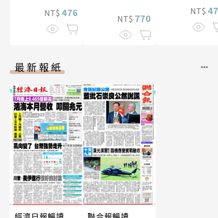
4
NT$
照】
476
NT$
770
NT$
最新報紙
經濟日報暢讀
聯合報暢讀