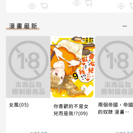
漫畫最新
女風(05)
兩個帝國，帝
你喜歡的不是女
的奴隸 漫畫
兒而是我!?(09)
2（限制級）