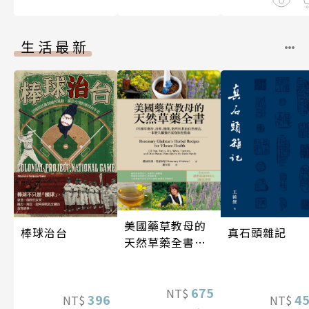
生活最新
美國藥草教母的
真石頭雜記
棒球治台
天然草藥全書
（二版）
675
NT$
4
396
NT$
NT$