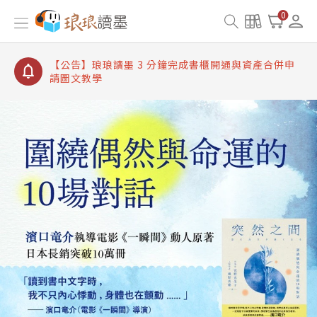
【公告】琅琅讀墨書櫃開通常見問題
0
【公告】琅琅讀墨 3 分鐘完成書櫃開通與資產合併申
請圖文教學
【公告】琅琅書店服務升級重要說明及資產合併結果
查詢
【公告】琅琅讀墨數位閱讀資產合併與書櫃開通申請