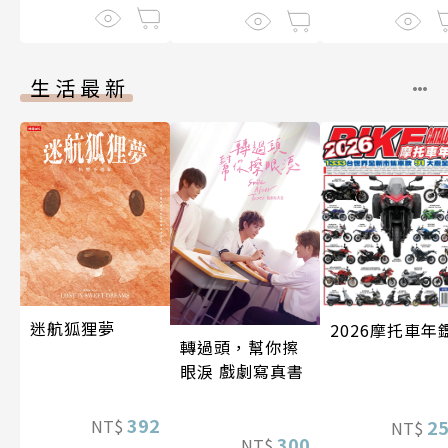
伽利略45
生活最新
迷航狐狸夢
2026摩托車年
轉過頭，幫你擦
眼淚 戲劇寫真書
392
NT$
2
NT$
300
NT$