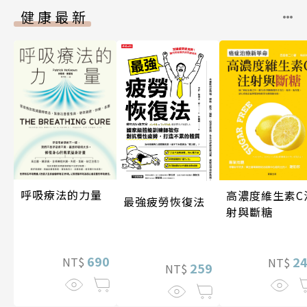
健康最新
呼吸療法的力量
高濃度維生素C
最強疲勞恢復法
射與斷糖
690
2
NT$
NT$
259
NT$