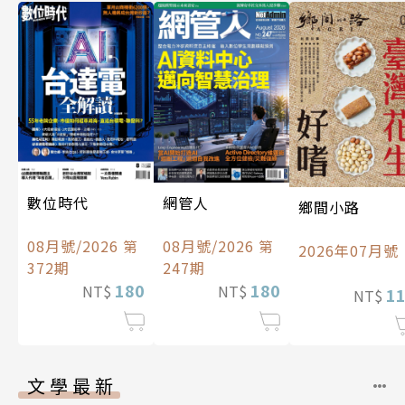
數位時代
網管人
鄉間小路
08月號/2026 第
08月號/2026 第
2026年07月號
372期
247期
180
180
NT$
NT$
1
NT$
文學最新