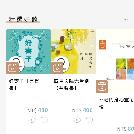
精選好聽
好妻子【有聲
四月與陽光告別
書】
【有聲書】
不老的身心靈第
輯
480
400
NT$
NT$
8
NT$