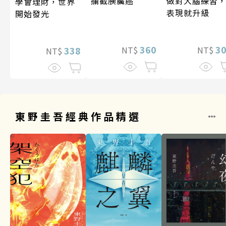
攔截胰臟癌
做對大腦練習
學會理財，世界
表現就升級
開始發光
360
3
338
NT$
NT$
NT$
東野圭吾經典作品精選