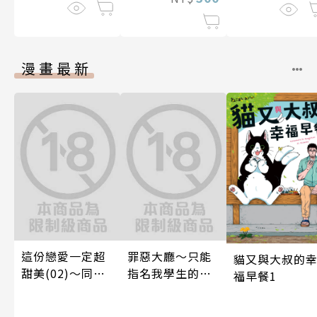
漫畫最新
這份戀愛一定超
罪惡大廳～只能
貓又與大叔的
甜美(02)～同居
指名我學生的店
福早餐1
篇～【含電子限
～(第13話)
定特典】