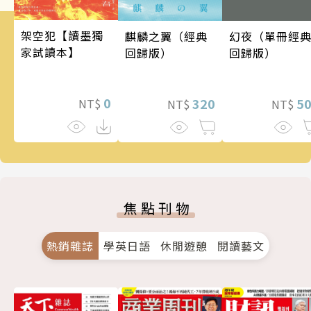
架空犯【讀墨獨
麒麟之翼（經典
幻夜（單冊經
家試讀本】
回歸版）
回歸版）
0
320
5
NT$
NT$
NT$
焦點刊物
熱銷雜誌
學英日語
休閒遊憩
閱讀藝文