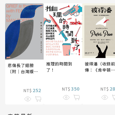
彼得潘（收錄
推理的時間到
悲傷長了翅膀
傳：《肯辛頓
了！
〔附｜台灣版獨
園裡的彼得
家授權作者手寫
潘》）
問候印簽〕
2
350
NT$
NT$
252
NT$