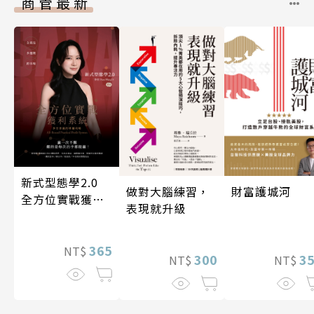
商管最新
新式型態學2.0
做對大腦練習，
財富護城河
全方位實戰獲利
表現就升級
系統
365
NT$
300
3
NT$
NT$