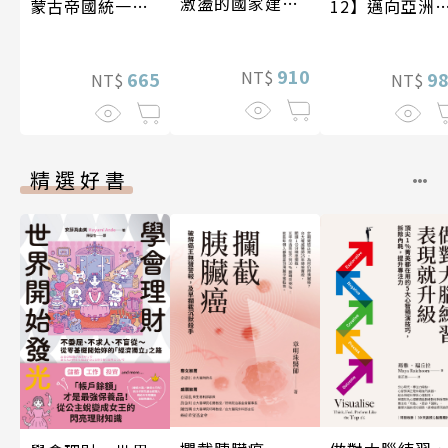
激盪的國家建設
蒙古帝國統一歐
12】邁向亞洲
〔19—20世紀〕
亞大陸〔12—14
紀〔20—21世
世紀〕
紀〕
910
NT$
665
9
NT$
NT$
精選好書