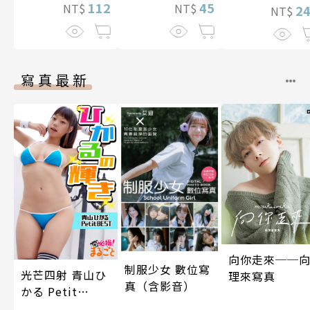
112
45
NT$
NT$
2
NT$
寫真最新
向你走來──
制服少女 數位寫
光芒四射 青山ひ
理來寫真
真（含影音）
かる Petit
BEST