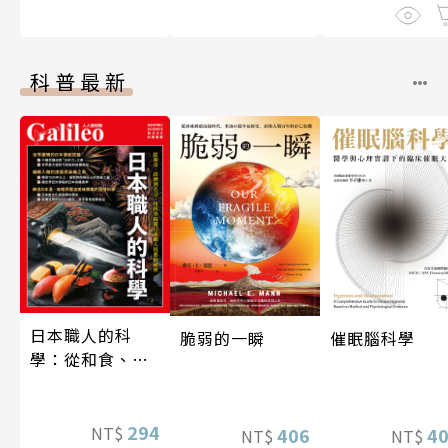
科普最新
日本職人的科
脆弱的一瞬
催眠腦科學
學：從和食、清
酒到名刀，用科
學揭開日本職人
技藝的祕密 人人
294
NT$
406
4
NT$
NT$