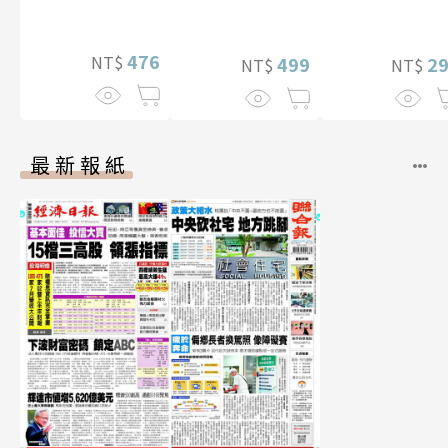
【電子書加贈40
李雅英1st台灣感
幅獨享福利美
性紙上電影系列
照】
476
NT$
數位版
499
2
NT$
NT$
最新報紙