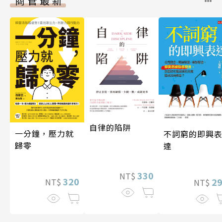
商管最新
自律的陷阱
一分鐘，壓力就
不詞窮的即興
歸零
達
330
NT$
320
2
NT$
NT$