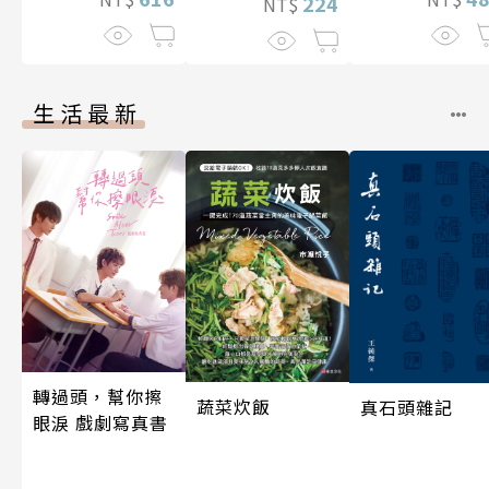
224
NT$
生活最新
轉過頭，幫你擦
蔬菜炊飯
真石頭雜記
眼淚 戲劇寫真書