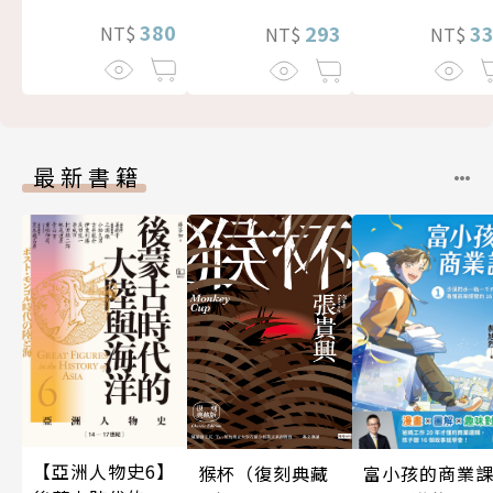
380
3
293
NT$
NT$
NT$
最新書籍
【亞洲人物史6】
富小孩的商業
猴杯（復刻典藏