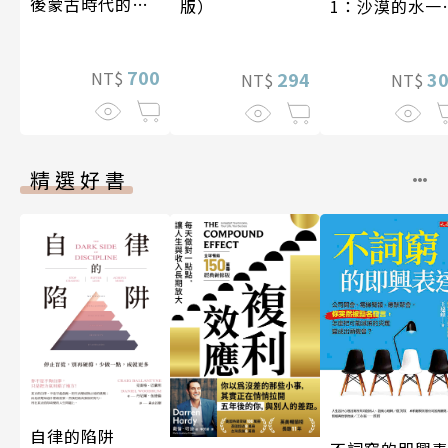
後蒙古時代的大
1：沙漠的水一
版）
陸與海洋〔14—
一千元？看懂
17世紀〕
業經營的16個
700
式
3
NT$
294
NT$
NT$
精選好書
自律的陷阱