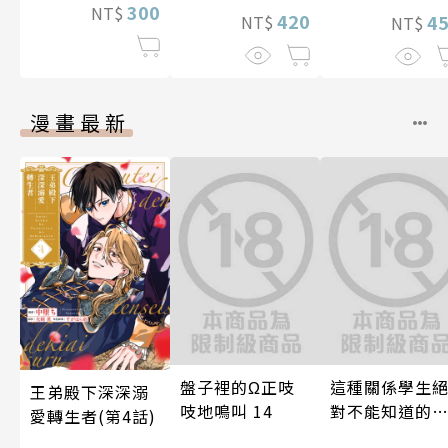
300
NT$
420
4
NT$
NT$
漫畫最新
盤子裡的Ω正吱
這種關係學生
王弟殿下深深溺
吱地鳴叫 14
對不能知道的
愛轉生者(第4話)
唷！～作夢也