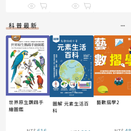
科普最新
藝數摺學2
世界原生鸚鵡手
圖解 元素生活百
繪圖鑑
科
4
616
NT$
NT$