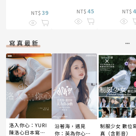
想到天差地遠
45
兩人是甜蜜的
NT$
NT$
39
NT$
在進行式～ 05
寫真最新
洛入你心：YURI
沿著海，遇見
制服少女 數位
陳洛心日本寫真
你：英為你心動
真（含影音）