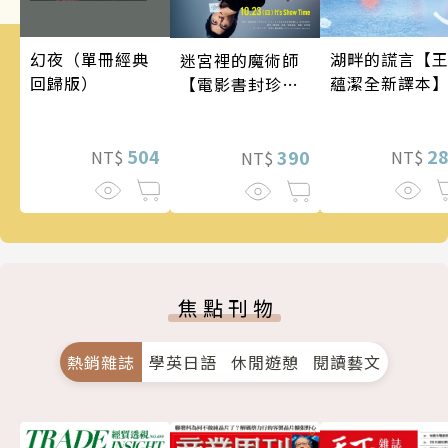
幻夜（單冊經典
湖畔的謊言【
迷宮裡的魔術師
回歸版）
蘊潔全新譯本
【電影書封珍藏
版】
504
2
390
NT$
NT$
NT$
焦點刊物
熱銷雜誌
學英日語
休閒遊憩
閱讀藝文