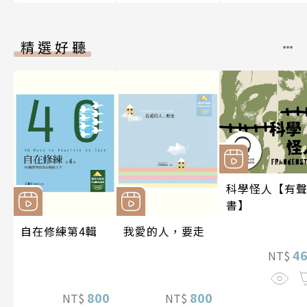
精選好聽
科學怪人【有
書】
自在修練第4輯
我愛的人，要走
4
NT$
800
800
NT$
NT$