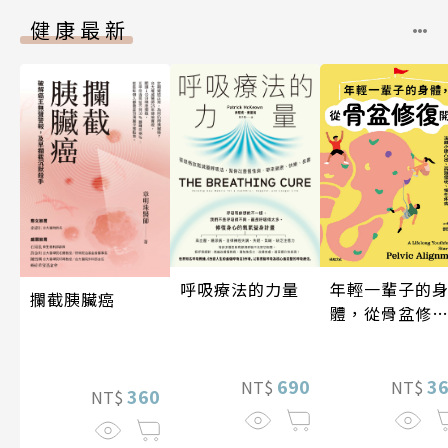
健康最新
年輕一輩子的
呼吸療法的力量
攔截胰臟癌
體，從骨盆修
開始：透過「
吸法×伸展×
動」，遠離小
3
690
NT$
NT$
360
NT$
凸出、肩頸僵
硬、慢性疼痛