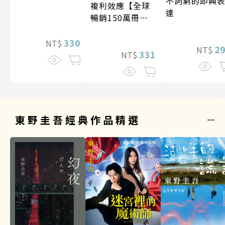
不詞窮的即興
複利效應【全球
達
暢銷150萬冊・
經典新修版】
330
NT$
2
NT$
331
NT$
東野圭吾經典作品精選