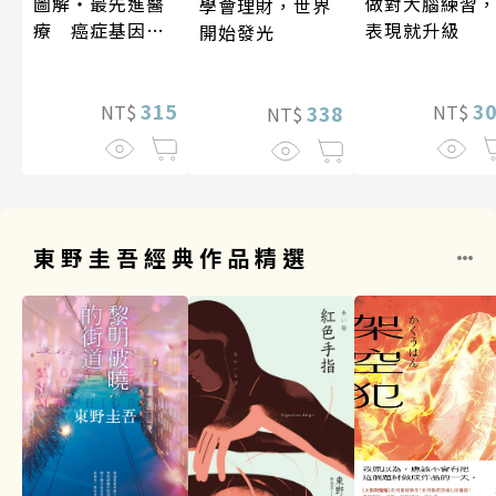
做對大腦練習
圖解‧最先進醫
學會理財，世界
表現就升級
療 癌症基因療
開始發光
法
3
315
338
NT$
NT$
NT$
東野圭吾經典作品精選