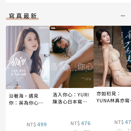
寫真最新
亦如初見：
洛入你心：YURI
沿著海，遇見
YUNA林真亦寫
陳洛心日本寫真
你：英為你心動
真【數位典藏
【電子書加贈40
李雅英1st台灣感
華增量版】
幅獨享福利美
性紙上電影系列
4
NT$
照】
476
NT$
數位版
499
NT$