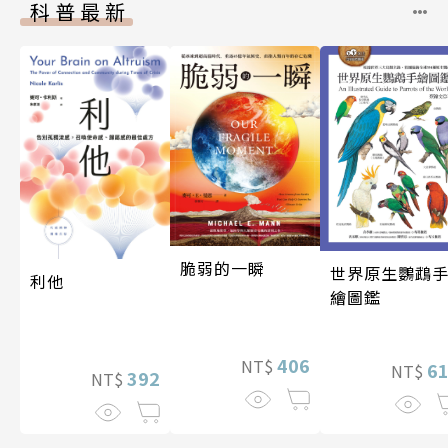
科普最新
脆弱的一瞬
世界原生鸚鵡
利他
繪圖鑑
406
NT$
6
NT$
392
NT$