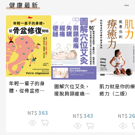
健康最新
年輕一輩子的身
圖解穴位艾灸，
肌力就是你的
體，從骨盆修復
擺脫肩頸痠痛、
癒力（二版）
開始：透過「呼
失眠、經痛和便
吸法×伸展×運
祕
動」，遠離小腹
363
NT$
343
2
NT$
NT$
凸出、肩頸僵
硬、慢性疼痛