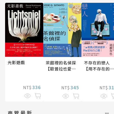
光影遊戲
不存在的戀人
茶館裡的名偵探
【用不存在的
【歐普拉也愛！
愛，治癒存在
引爆國際說書網
孤獨】
紅數十萬則好評
336
3
《茶館裡的嫌疑
345
NT$
NT$
NT$
人》續作】
商管最新