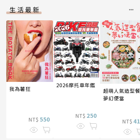
生活最新
2026摩托車年鑑
我為薯狂
超萌人氣造型餐
夢幻便當
250
NT$
550
NT$
4
NT$