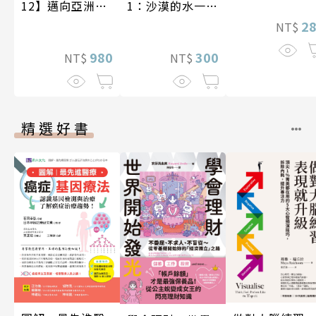
1：沙漠的水一瓶
12】邁向亞洲世
一千元？看懂商
紀〔20—21世
2
NT$
業經營的16個模
紀〕
式
300
980
NT$
NT$
精選好書