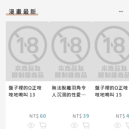
漫畫最新
盤子裡的Ω正吱
無法脫離羽角令
盤子裡的Ω正吱
吱地鳴叫 13
人沉溺的性愛～
吱地鳴叫 15
與契合度最高的
後輩度過香汗淋
60
漓的夜晚(第7話)
39
NT$
NT$
NT$