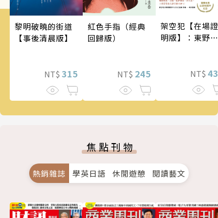
架空犯【在場
黎明破曉的街道
紅色手指（經典
明版】：東野
【事後清晨版】
回歸版）
吾出道40週年
念！《天鵝與
蝠》系列重磅
4
315
245
NT$
NT$
NT$
作！
焦點刊物
熱銷雜誌
學英日語
休閒遊憩
閱讀藝文