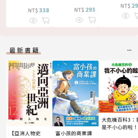
2
NT$
293
338
NT$
NT$
最新書籍
大危機百科3：
是不小心的啦
富小孩的商業課
【亞洲人物史