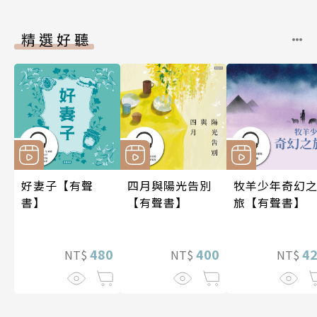
精選好聽
好妻子【有聲
四月與陽光告別
牧羊少年奇幻
書】
【有聲書】
旅【有聲書】
480
400
4
NT$
NT$
NT$