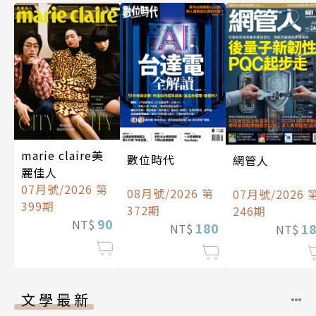
marie claire美
數位時代
網管人
麗佳人
07月號/2026 第
08月號/2026 第
07月號/2026 
399期
372期
246期
90
NT$
180
1
NT$
NT$
文學最新