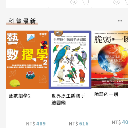
科普最新
脆弱的一瞬
藝數摺學2
世界原生鸚鵡手
繪圖鑑
4
NT$
489
616
NT$
NT$