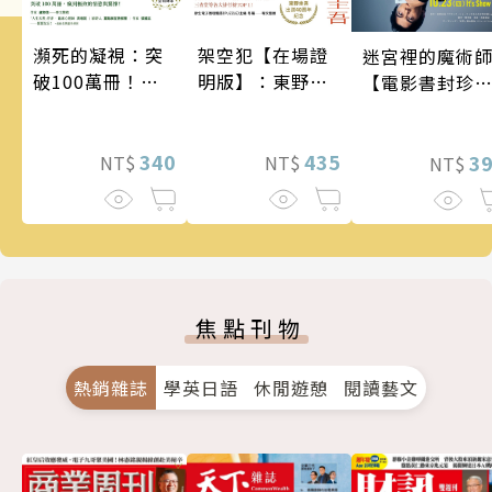
瀕死的凝視：突
架空犯【在場證
迷宮裡的魔術
破100萬冊！這
明版】：東野圭
【電影書封珍
次的東野圭吾很
吾出道40週年紀
版】
惡劣！瘋到極致
念！《天鵝與蝙
的情慾與驚悚！
340
蝠》系列重磅新
435
3
NT$
NT$
NT$
作！
焦點刊物
熱銷雜誌
學英日語
休閒遊憩
閱讀藝文