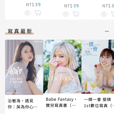
39
NT$
娘。(第13話)
39
NT$
NT$
寫真最新
Babe Fantasy‧
一棋一會 斐棋
沿著海，遇見
寶兒寫真書（加
1st數位寫真（
你：英為你心動
贈多張未公開照
影音）
李雅英1st台灣感