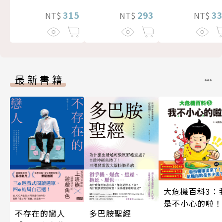
3
293
315
NT$
NT$
NT$
最新書籍
大危機百科3：
是不小心的啦
不存在的戀人
多巴胺聖經