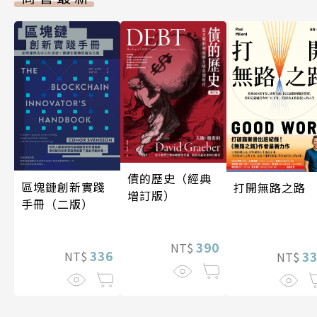
債的歷史（經典
區塊鏈創新實踐
打開無路之路
增訂版）
手冊（二版）
390
NT$
336
3
NT$
NT$