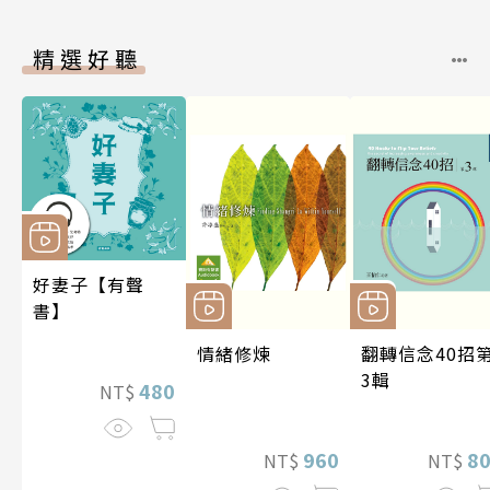
精選好聽
好妻子【有聲
書】
情緒修煉
翻轉信念40招
3輯
480
NT$
960
8
NT$
NT$