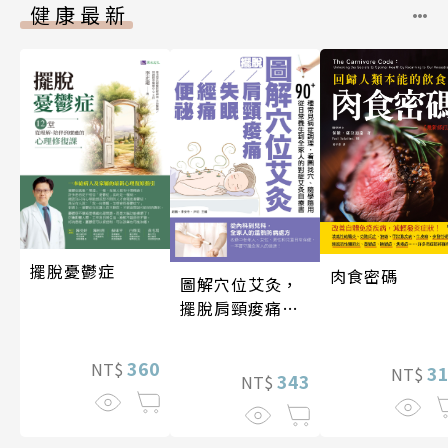
健康最新
擺脫憂鬱症
肉食密碼
圖解穴位艾灸，
擺脫肩頸痠痛、
失眠、經痛和便
祕
360
NT$
3
NT$
343
NT$