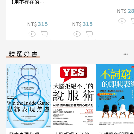
【用不存在的
愛，治癒存在的
2
NT$
孤獨】
315
315
NT$
NT$
精選好書