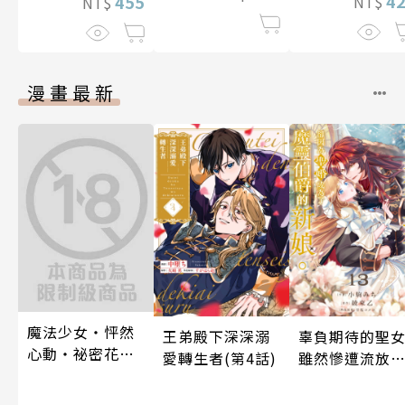
4
455
NT$
NT$
漫畫最新
魔法少女・怦然
辜負期待的聖
王弟殿下深深溺
心動・祕密花招
雖然慘遭流放
愛轉生者(第4話)
(第3話)
卻因為聖婚成
了魔靈伯爵的