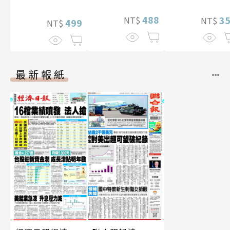
片）
性紙上電影系列
488
3
NT$
NT$
數位版
499
NT$
最新報紙