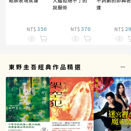
鬆綁表現焦慮
大腦拒絕不了的
不詞窮的即興
說服術
達
350
370
2
NT$
NT$
NT$
東野圭吾經典作品精選