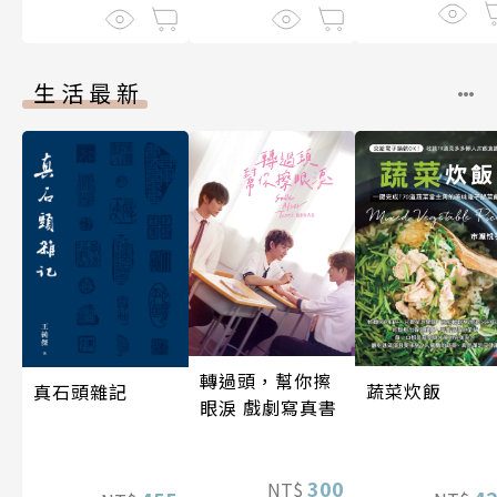
生活最新
轉過頭，幫你擦
蔬菜炊飯
真石頭雜記
眼淚 戲劇寫真書
300
NT$