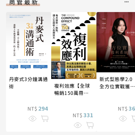
商管最新
丹麥式3分鐘溝通
新式型態學2.
複利效應【全球
術
全方位實戰獲
暢銷150萬冊・
系統
經典新修版】
294
3
NT$
NT$
331
NT$