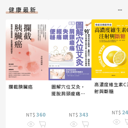
健康最新
高濃度維生素C
圖解穴位艾灸，
攔截胰臟癌
射與斷糖
擺脫肩頸痠痛、
失眠、經痛和便
祕
2
NT$
343
360
NT$
NT$