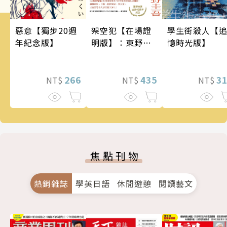
架空犯【在場證
惡意【獨步20週
學生街殺人【
明版】：東野圭
年紀念版】
憶時光版】
吾出道40週年紀
念！《天鵝與蝙
蝠》系列重磅新
435
266
3
NT$
NT$
NT$
作！
焦點刊物
熱銷雜誌
學英日語
休閒遊憩
閱讀藝文