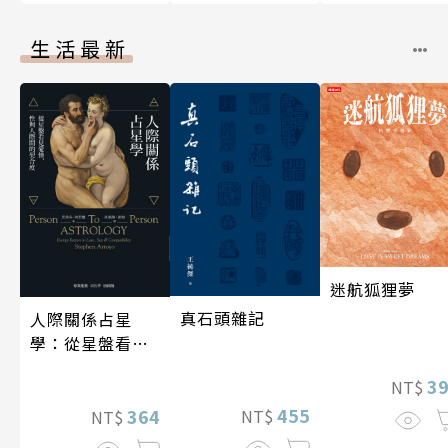
生活最新
迷航狐狸夢
真石頭雜記
人際關係占星
學：從星盤看見
愛情、性與人際
3
NT$
間的契合度
455
364
NT$
NT$