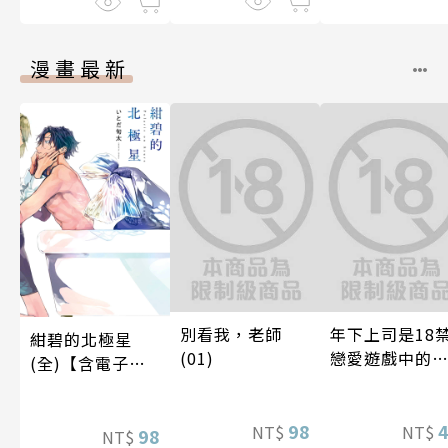
漫畫最新
別看我，老師
年下上司是18
紺碧的北極星
(01)
戀愛遊戲中的
(全)【含電子限
推！？ 06
定特典】
98
NT$
NT$
98
NT$