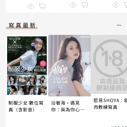
寫真最新
慾見SHOYA：
制服少女 數位寫
沿著海，遇見
肉教練寫真
真（含影音）
你：英為你心動
李雅英1st台灣感
性紙上電影系列