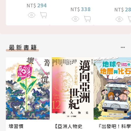
294
NT$
338
2
NT$
NT$
最新書籍
壞習慣
【亞洲人物史
『出發吧！科