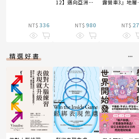
12】邁向亞洲世
露營車3』地層
紀〔20—21世
化石篇
紀〕
336
980
2
NT$
NT$
NT$
精選好書