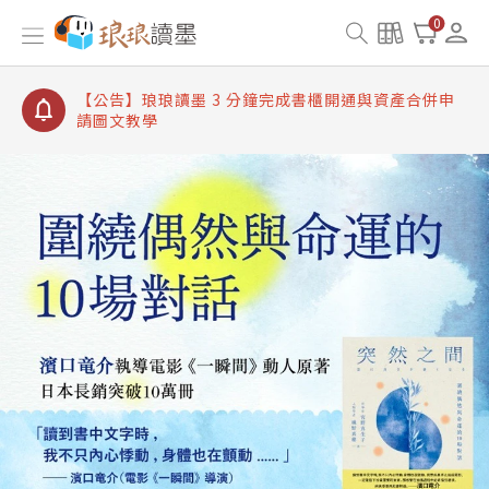
【公告】琅琅讀墨書櫃開通常見問題
0
【公告】琅琅讀墨 3 分鐘完成書櫃開通與資產合併申
請圖文教學
【公告】琅琅書店服務升級重要說明及資產合併結果
查詢
【公告】琅琅讀墨數位閱讀資產合併與書櫃開通申請