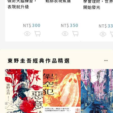
做對大腦練習，
鬆綁表現焦慮
學會理財，世
表現就升級
開始發光
300
350
3
NT$
NT$
NT$
東野圭吾經典作品精選