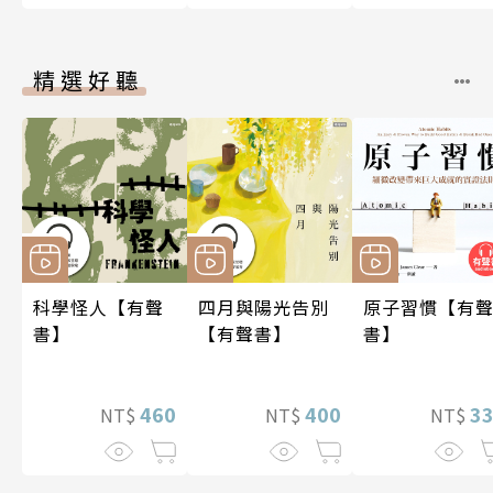
精選好聽
科學怪人【有聲
四月與陽光告別
原子習慣【有
書】
【有聲書】
書】
460
400
3
NT$
NT$
NT$