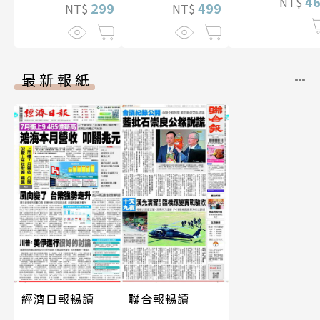
4
NT$
299
數位版
499
NT$
NT$
最新報紙
經濟日報暢讀
聯合報暢讀