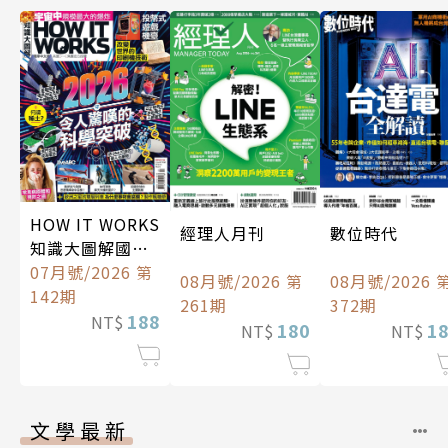
HOW IT WORKS
經理人月刊
數位時代
知識大圖解國際
中文版
07月號/2026 第
08月號/2026 第
08月號/2026 
142期
261期
372期
188
NT$
180
1
NT$
NT$
文學最新