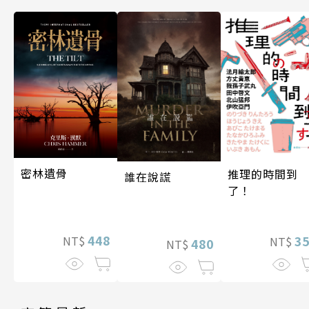
密林遺骨
推理的時間到
誰在說謊
了！
448
3
NT$
NT$
480
NT$