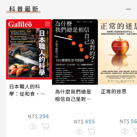
科普最新
日本職人的科
正常的迷思
為什麼我們總是
學：從和食、清
相信自己是對
酒到名刀，用科
的？（四版）
學揭開日本職人
技藝的祕密 人人
294
NT$
5
455
NT$
NT$
伽利略45