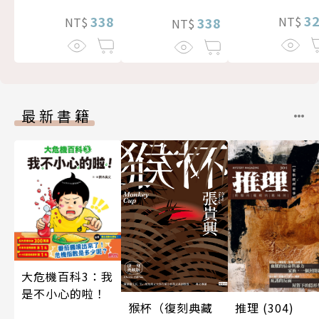
3
338
NT$
338
NT$
NT$
最新書籍
大危機百科3：我
是不小心的啦！
推理 (304)
猴杯（復刻典藏