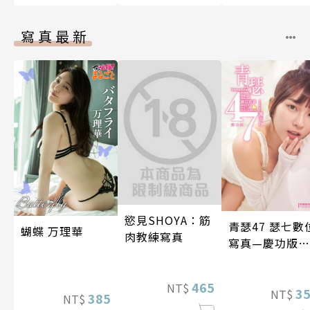
寫真最新
慾見SHOYA：筋
青瑟47 瑟七數
蝴蝶 万理華
肉教練寫真
寫真—慶功版
（含影音）
465
NT$
3
NT$
385
NT$