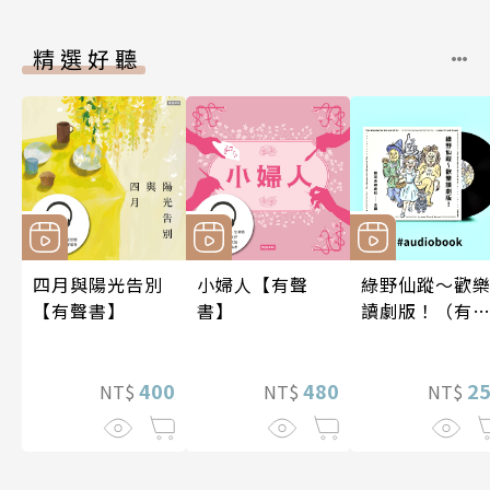
精選好聽
四月與陽光告別
小婦人【有聲
綠野仙蹤～歡
【有聲書】
書】
讀劇版！（有
書）
400
480
2
NT$
NT$
NT$