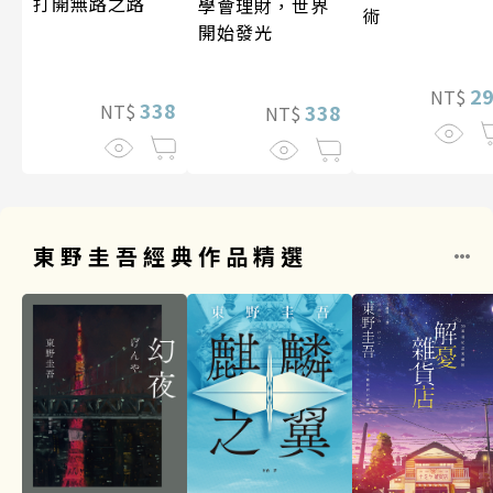
打開無路之路
學會理財，世界
術
開始發光
2
NT$
338
338
NT$
NT$
東野圭吾經典作品精選