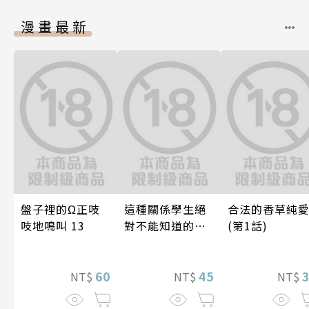
漫畫最新
盤子裡的Ω正吱
這種關係學生絕
合法的香草純
吱地鳴叫 13
對不能知道的
(第1話)
唷！～作夢也沒
想到天差地遠的
60
兩人是甜蜜的現
45
NT$
NT$
NT$
在進行式～ 04