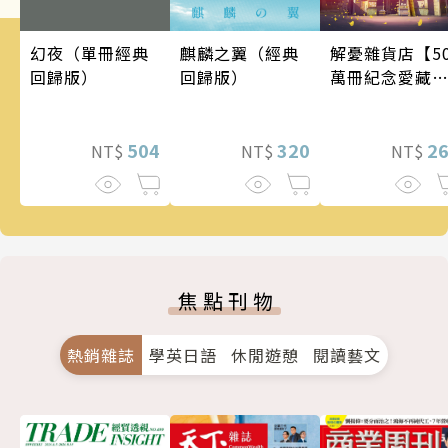
幻夜（單冊經典
麒麟之翼（經典
解憂雜貨店【5
回歸版）
回歸版）
萬冊紀念愛藏
版】
504
320
2
NT$
NT$
NT$
焦點刊物
熱銷雜誌
學英日語
休閒遊憩
閱讀藝文