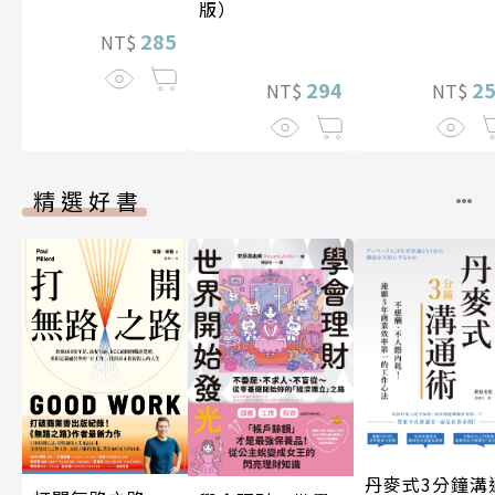
版）
285
NT$
2
294
NT$
NT$
精選好書
丹麥式3分鐘溝