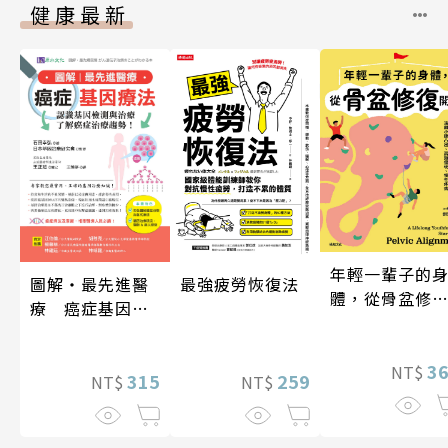
健康最新
年輕一輩子的
最強疲勞恢復法
圖解‧最先進醫
體，從骨盆修
療 癌症基因療
開始：透過「
法
吸法×伸展×
動」，遠離小
3
NT$
259
315
NT$
NT$
凸出、肩頸僵
硬、慢性疼痛