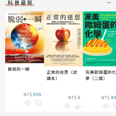
科普最新
脆弱的一瞬
完美歐姆蛋的
正常的迷思（試
學（二版）
讀本）
406
NT$
4
0
NT$
NT$