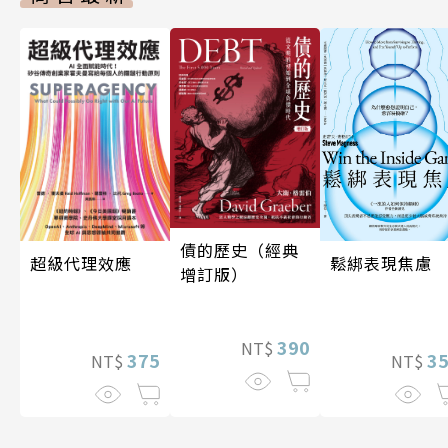
債的歷史（經典
超級代理效應
鬆綁表現焦慮
增訂版）
390
NT$
375
3
NT$
NT$