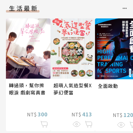
生活最新
超萌人氣造型餐X
轉過頭，幫你擦
全面啟動
夢幻便當
眼淚 戲劇寫真書
413
300
NT$
NT$
12
NT$