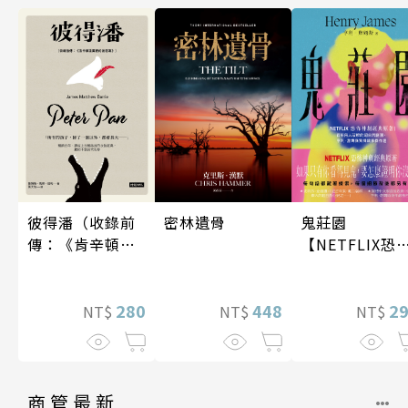
密林遺骨
鬼莊園
彼得潘（收錄前
【NETFLIX恐
傳：《肯辛頓花
神劇經典原著
園裡的彼得
潘》）
448
2
280
NT$
NT$
NT$
商管最新