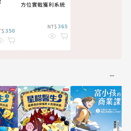
慮
方位實戰獲利系統
365
NT$
350
T$