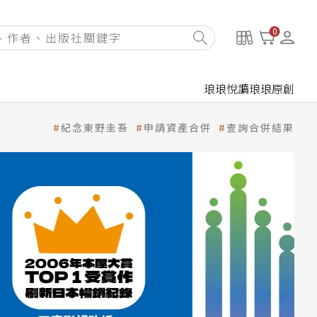
0
琅琅悅讀
琅琅原創
紀念東野圭吾
申請資產合併
查詢合併結果