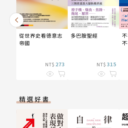
從世界史看德意志
不
多巴胺聖經
帝國
不
存
273
315
NT$
NT$
精選好書