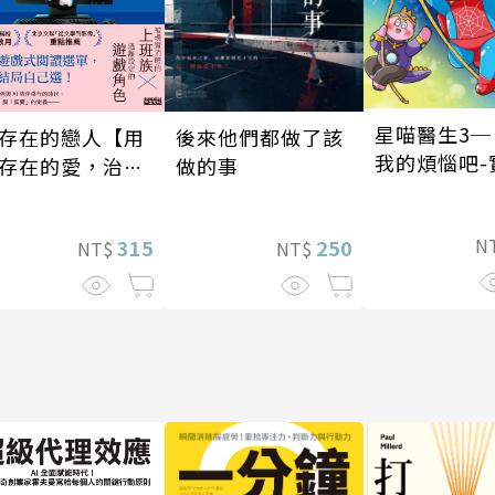
星喵醫生3─
後來他們都做了該
存在的戀人【用
我的煩惱吧-
做的事
存在的愛，治癒
我
在的孤獨】
N
250
315
NT$
NT$