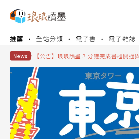
【公告】琅琅書店服務升級重要說明及
推薦
全站分類
電子書
電子雜誌
【公告】琅琅讀墨數位閱讀資產合併與
【公告】琅琅讀墨書櫃開通常見問題
【公告】琅琅讀墨 3 分鐘完成書櫃開通
News
【公告】琅琅書店服務升級重要說明及
【公告】琅琅讀墨數位閱讀資產合併與