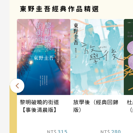
東野圭吾經典作品精選
黎明破曉的街道
放學後（經典回歸
杜
【事後清晨版】
版）
（
315
280
NT$
NT$