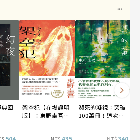
架空犯【在場證明
瀕死的凝視：突破
經典回
版】：東野圭吾出
100萬冊！這次的
道40週年紀念！
東野圭吾很惡劣！
《天鵝與蝙蝠》系
瘋到極致的情慾與
435
340
504
NT$
NT$
T$
列重磅新作！
驚悚！