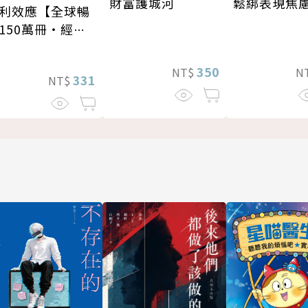
鬆綁表現焦
財富護城河
利效應【全球暢
150萬冊・經典
修版】
350
N
NT$
331
NT$