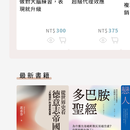
做對大腦練習，表
超級代理效應
複
現就升級
銷
新
300
375
NT$
NT$
最新書籍