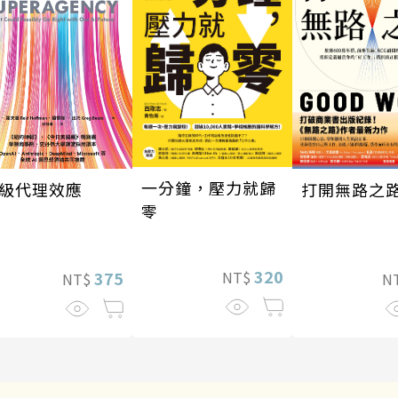
一分鐘，壓力就歸
級代理效應
打開無路之
零
320
375
NT$
NT$
N