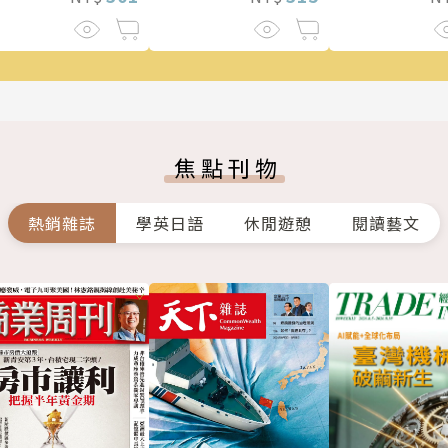
焦點刊物
熱銷雜誌
學英日語
休閒遊憩
閱讀藝文