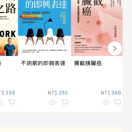
攔截胰臟癌
路
不詞窮的即興表達
360
338
293
NT$
T$
NT$