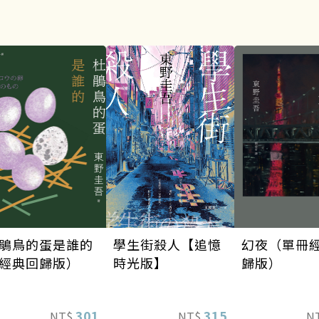
幻夜（單冊
學生街殺人【追憶
鵑鳥的蛋是誰的
歸版）
時光版】
經典回歸版）
315
301
N
NT$
NT$