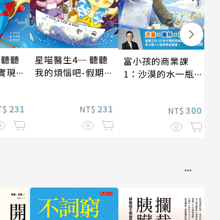
 聽聽
星喵醫生4─ 聽聽
富小孩的商業課
實現自
我的煩惱吧-假期挑
1：沙漠的水一瓶
戰
一千元？看懂商業
經營的16個模式
231
231
T$
NT$
300
NT$