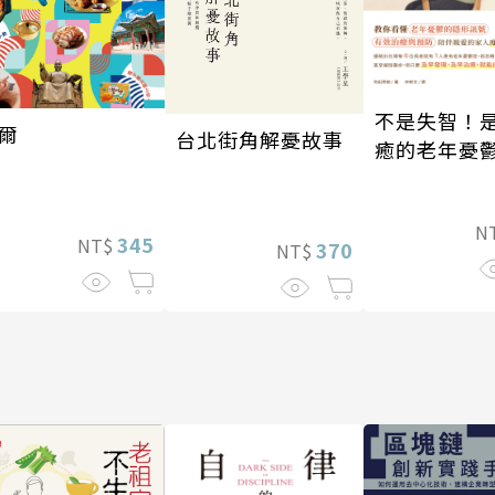
不是失智！
爾
台北街角解憂故事
癒的老年憂
N
345
NT$
370
NT$