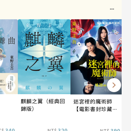
麒麟之翼（經典回
迷宮裡的魔術師
歸版）
【電影書封珍藏
版】
340
320
390
T$
NT$
NT$