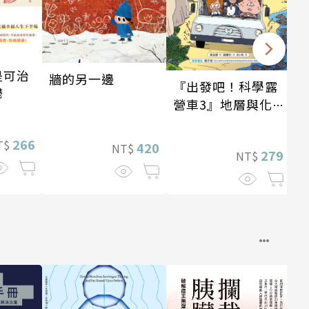
是可治
牆的另一邊
『出發吧！科學露
鬱
營車3』地層與化
石篇
266
T$
420
NT$
279
NT$