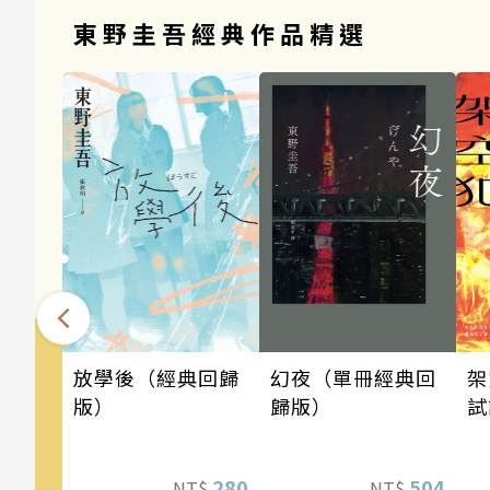
東野圭吾經典作品精選
架
幻夜（單冊經典回
放學後（經典回歸
試
歸版）
版）
504
280
NT$
NT$