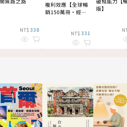
開無路之路
破框能力【
複利效應【全球暢
版】
銷150萬冊・經典
新修版】
338
NT$
N
331
NT$