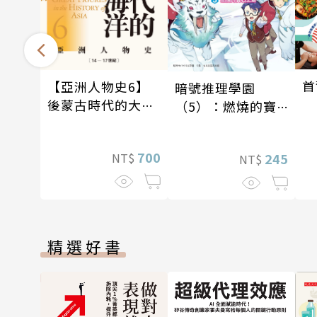
首
【亞洲人物史6】
暗號推理學園
後蒙古時代的大陸
（5）：燃燒的寶
與海洋〔14—17世
石島
紀〕
700
245
NT$
NT$
精選好書