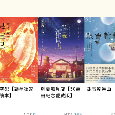
空犯【讀墨獨家
銀雪輪舞曲
解憂雜貨店【50萬
讀本】
冊紀念愛藏版】
0
265
NT$
N
NT$