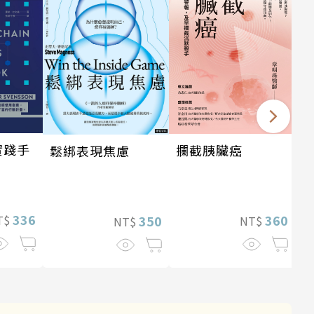
實踐手
攔截胰臟癌
鬆綁表現焦慮
336
360
350
T$
NT$
NT$