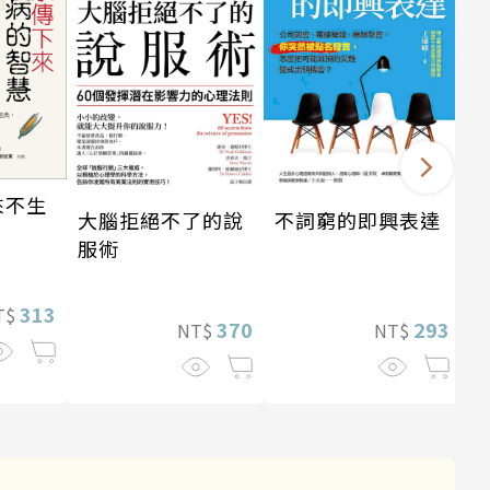
來不生
大腦拒絕不了的說
不詞窮的即興表達
服術
313
T$
370
293
NT$
NT$