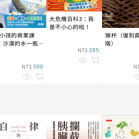
大危機百科3：我
是不小心的啦！
小孩的商業課
猴杯（復刻
：沙漠的水一瓶
版）
285
NT$
千元？看懂商業
營的16個模式
300
NT$
N