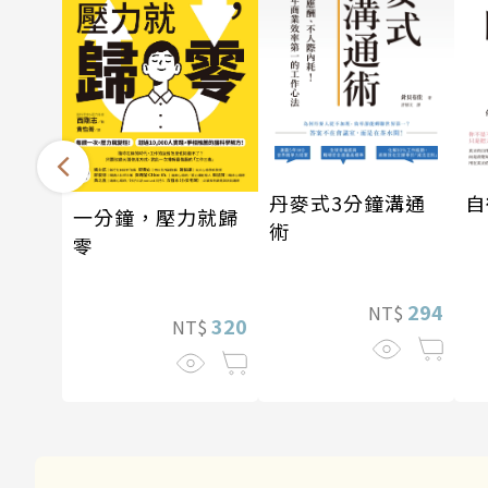
丹麥式3分鐘溝通
自
一分鐘，壓力就歸
術
零
294
NT$
320
NT$