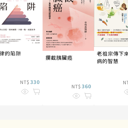
律的陷阱
老祖宗傳下
攔截胰臟癌
病的智慧
330
NT$
N
360
NT$