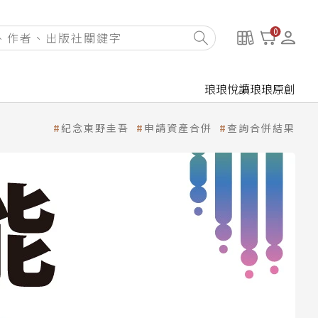
0
琅琅悅讀
琅琅原創
紀念東野圭吾
申請資產合併
查詢合併結果