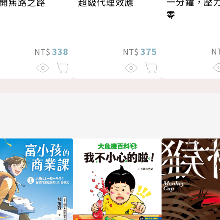
一分鐘，壓
超級代理效應
開無路之路
零
375
338
N
NT$
NT$