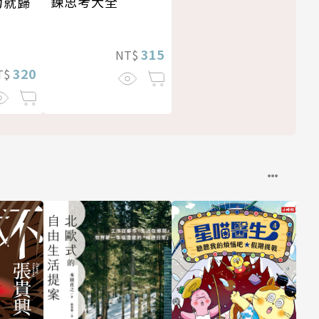
鍊思考大全
力就歸
315
NT$
320
T$
2