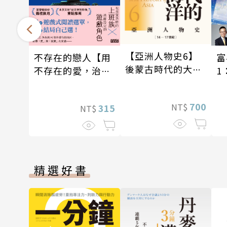
【亞洲人物史6】
不存在的戀人【用
富
後蒙古時代的大陸
不存在的愛，治癒
1
與海洋〔14—17世
存在的孤獨】
一
紀〕
經
700
NT$
315
NT$
精選好書