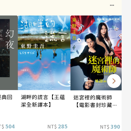
經典回
湖畔的謊言【王蘊
迷宮裡的魔術師
潔全新譯本】
【電影書封珍藏
版】
504
285
390
T$
NT$
NT$