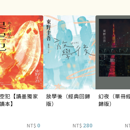
空犯【讀墨獨家
幻夜（單冊
放學後（經典回歸
讀本】
歸版）
版）
0
280
NT$
N
NT$