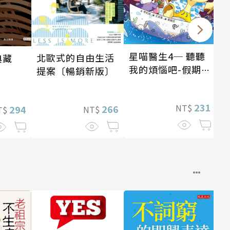
星喵醫生4─ 聽聽
北歐式的自由生活
典藏
我的煩惱吧-假期挑
提案〔暢銷新版〕
戰
231
NT$
266
294
NT$
T$