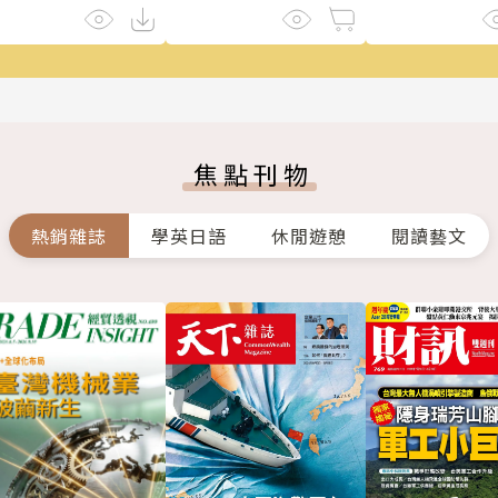
焦點刊物
熱銷雜誌
學英日語
休閒遊憩
閱讀藝文