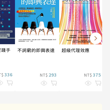
實踐手
超級代理效應
不詞窮的即興表達
336
375
293
T$
NT$
NT$