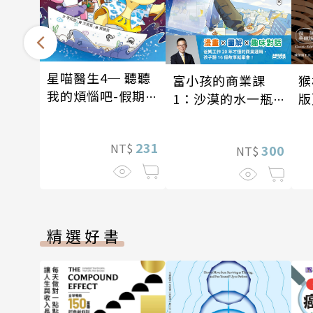
星喵醫生4─ 聽聽
富小孩的商業課
猴
我的煩惱吧-假期挑
1：沙漠的水一瓶
版
戰
一千元？看懂商業
經營的16個模式
231
NT$
300
NT$
精選好書