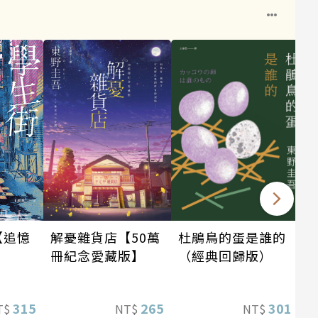
【追憶
解憂雜貨店【50萬
杜鵑鳥的蛋是誰的
冊紀念愛藏版】
（經典回歸版）
315
265
301
T$
NT$
NT$