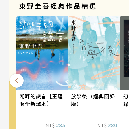
東野圭吾經典作品精選
幻
湖畔的謊言【王蘊
放學後（經典回歸
歸
潔全新譯本】
版）
285
280
NT$
NT$