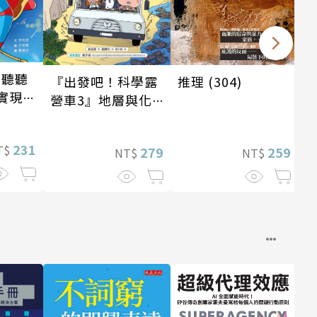
 聽聽
推理 (304)
『出發吧！科學露
實現自
營車3』地層與化
石篇
231
T$
259
279
NT$
NT$