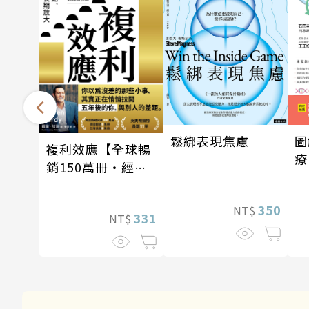
鬆綁表現焦慮
圖
複利效應【全球暢
療
銷150萬冊・經典
新修版】
350
NT$
331
NT$