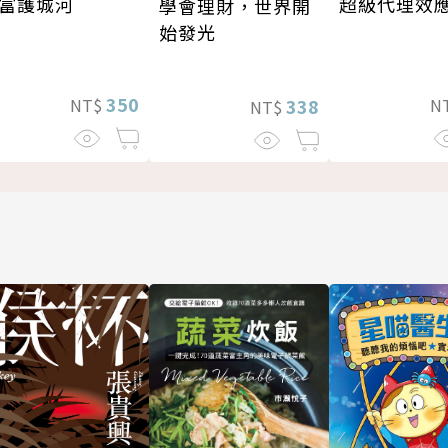
超級代理效
富護城河
學會理財，世界開
始發光
350
N
NT$
338
NT$