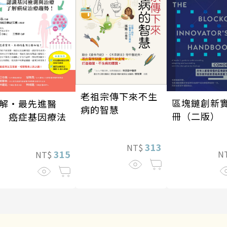
老祖宗傳下來不生
區塊鏈創新
解‧最先進醫
病的智慧
冊（二版）
 癌症基因療法
313
NT$
315
N
NT$