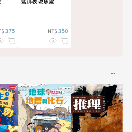
應
鬆綁表現焦慮
375
350
T$
NT$