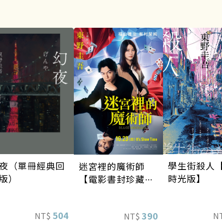
夜（單冊經典回
學生街殺人
迷宮裡的魔術師
版）
時光版】
【電影書封珍藏
版】
504
390
NT$
N
NT$