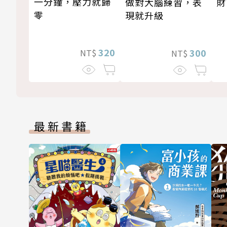
一分鐘，壓力就歸
做對大腦練習，表
財
零
現就升級
320
300
NT$
NT$
最新書籍