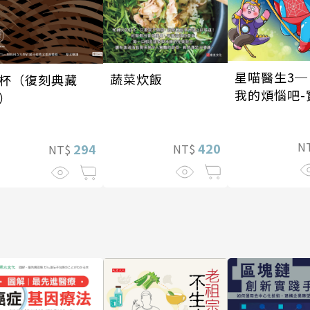
星喵醫生3─
蔬菜炊飯
杯（復刻典藏
我的煩惱吧-
）
我
N
420
294
NT$
NT$