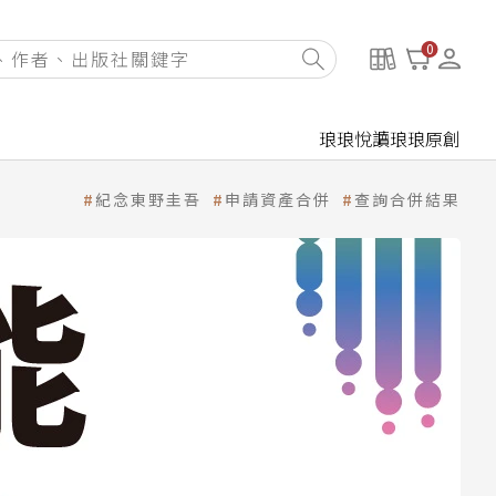
0
琅琅悅讀
琅琅原創
紀念東野圭吾
申請資產合併
查詢合併結果