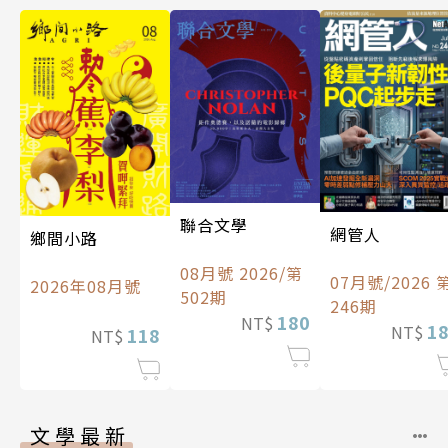
聯合文學
網管人
鄉間小路
08月號 2026/第
07月號/2026 
2026年08月號
502期
246期
180
NT$
1
NT$
118
NT$
文學最新