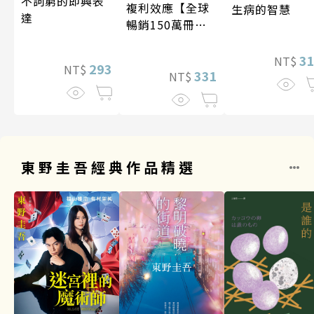
不詞窮的即興表
複利效應【全球
生病的智慧
達
暢銷150萬冊・
經典新修版】
3
NT$
293
NT$
331
NT$
東野圭吾經典作品精選