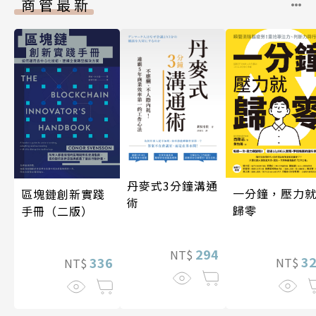
商管最新
丹麥式3分鐘溝通
一分鐘，壓力
區塊鏈創新實踐
術
歸零
手冊（二版）
294
NT$
3
336
NT$
NT$