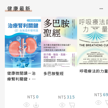
健康最新
呼吸療法的力
健康微閱讀－治
多巴胺聖經
療腎利關鍵，血
液透析聰明選
6
NT$
0
315
NT$
NT$