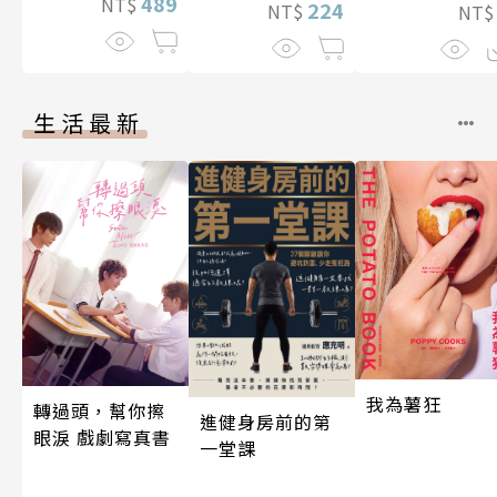
489
NT$
224
NT$
NT
生活最新
我為薯狂
轉過頭，幫你擦
進健身房前的第
眼淚 戲劇寫真書
一堂課