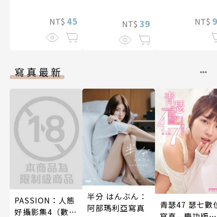
止盡的淫語而持
了魔靈伯爵的新
續絕頂升天一個
45
NT$
NT$
娘。(第13話)
39
NT$
月(第15話)
寫真最新
半分 はんぶん：
PASSION：人態
青瑟47 瑟七數
阿部瑪利亞寫真
好攝影集4（數位
寫真—慶功版