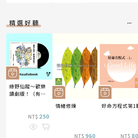
精選好聽
綠野仙蹤～歡樂
讀劇版！（有聲
書）
情緒修煉
好命方程式第1
250
NT$
960
8
NT$
NT$