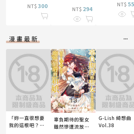
5
NT$
300
NT$
294
NT$
漫畫最新
「妳一直很想要
G-Lish 綺想曲
辜負期待的聖女
我的這根吧？」
Vol.38
雖然慘遭流放，
因變態上司永無
卻因為聖婚成為