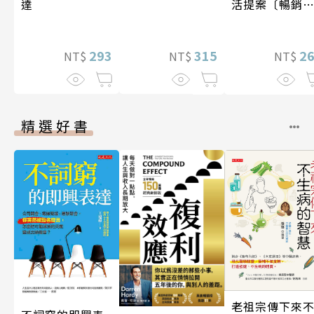
活提案〔暢銷
達
版〕
2
315
293
NT$
NT$
NT$
精選好書
老祖宗傳下來