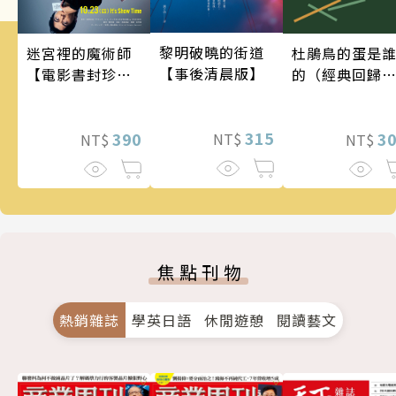
黎明破曉的街道
杜鵑鳥的蛋是
迷宮裡的魔術師
【事後清晨版】
的（經典回歸
【電影書封珍藏
版）
版】
315
3
390
NT$
NT$
NT$
焦點刊物
熱銷雜誌
學英日語
休閒遊憩
閱讀藝文