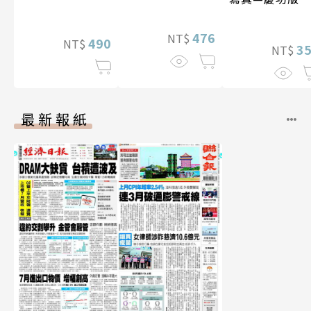
特別版）
（含影音）
476
NT$
490
NT$
3
NT$
最新報紙