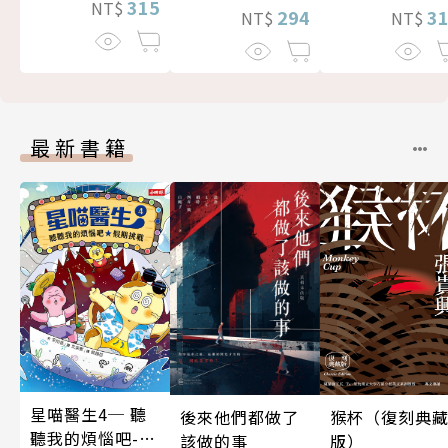
315
NT$
294
3
NT$
NT$
最新書籍
星喵醫生4─ 聽
後來他們都做了
猴杯（復刻典
聽我的煩惱吧-假
該做的事
版）