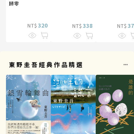
歸零
320
3
338
NT$
NT$
NT$
東野圭吾經典作品精選