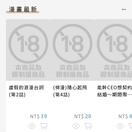
漫畫最新
虛假的浪漫台詞
(條漫)隨心起飛
能幹CEO想契
(第2話)
(第4話)
結婚～期間限
夢幻老公～ 05
39
20
NT$
NT$
NT$