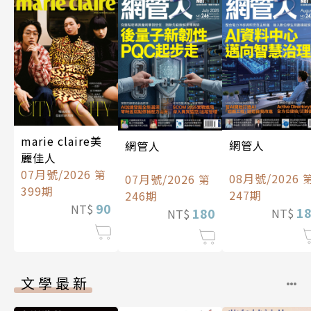
marie claire美
網管人
網管人
麗佳人
07月號/2026 第
08月號/2026 
07月號/2026 第
399期
247期
246期
90
NT$
1
180
NT$
NT$
文學最新