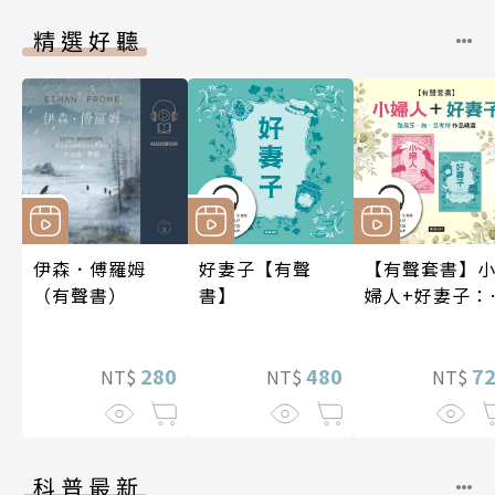
精選好聽
伊森．傅羅姆
好妻子【有聲
【有聲套書】
（有聲書）
書】
婦人+好妻子：
易莎．梅．艾
特作品精選
280
480
7
NT$
NT$
NT$
科普最新