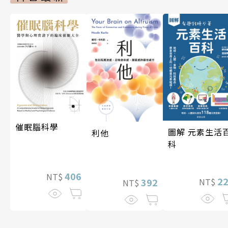
催眠腦科學
圖解 元素生活
利他
科
406
NT$
2
392
NT$
NT$