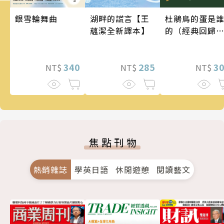
銀雪輪舞曲
湖畔的謊言【王
杜鵑鳥的蛋是
蘊潔全新譯本】
的（經典回歸
版）
340
285
3
NT$
NT$
NT$
焦點刊物
熱銷雜誌
學英日語
休閒遊憩
閱讀藝文