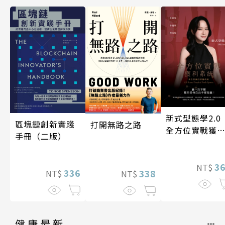
新式型態學2.
區塊鏈創新實踐
打開無路之路
全方位實戰獲
手冊（二版）
系統
3
NT$
336
338
NT$
NT$
健康最新