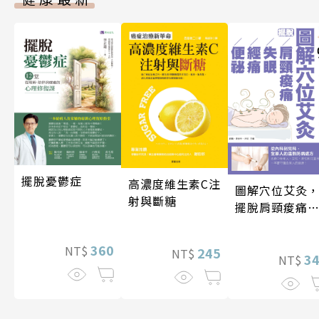
擺脫憂鬱症
高濃度維生素C注
圖解穴位艾灸
射與斷糖
擺脫肩頸痠痛
失眠、經痛和
祕
360
NT$
245
NT$
3
NT$