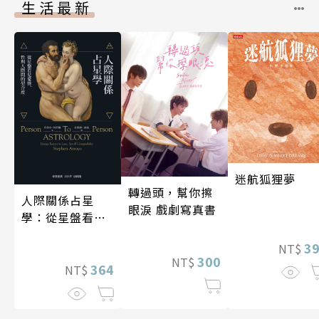
生活最新
迷航狐狸夢
轉過頭，幫你擦
人際關係占星
眼淚 戲劇寫真書
學：從星盤看見
愛情、性與人際
3
NT$
間的契合度
300
NT$
364
NT$