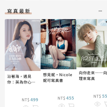
寫真最新
向你走來──
想見妮‧Nicole
沿著海，遇見
理來寫真
妮可寫真書
你：英為你心動
李雅英1st台灣感
性紙上電影系列
5
NT$
455
NT$
數位版
499
NT$