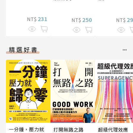
期挑戰
231
NT$
250
2
NT$
NT$
精選好書
一分鐘，壓力就
超級代理效應
打開無路之路