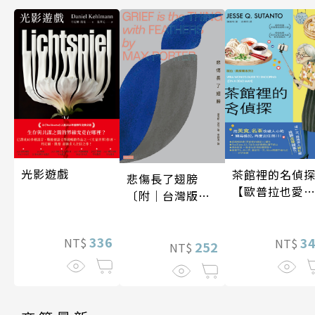
光影遊戲
茶館裡的名偵
悲傷長了翅膀
【歐普拉也愛
〔附｜台灣版獨
引爆國際說書
家授權作者手寫
紅數十萬則好
問候印簽〕
336
《茶館裡的嫌
3
NT$
NT$
252
NT$
人》續作】