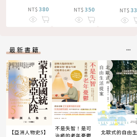
380
350
NT$
3
NT$
NT$
最新書籍
不是失智！是可
北歐式的自由
【亞洲人物史5】
治癒的老年憂鬱