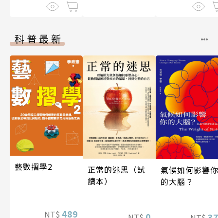
科普最新
藝數摺學2
正常的迷思（試
氣候如何影響
讀本）
的大腦？
489
NT$
0
3
NT$
NT$