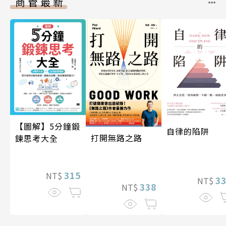
商管最新
【圖解】5分鐘鍛
自律的陷阱
打開無路之路
鍊思考大全
315
NT$
3
NT$
338
NT$