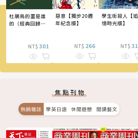
惡意【獨步20週
學生街殺人【
杜鵑鳥的蛋是誰
年紀念版】
憶時光版】
的（經典回歸
版）
266
3
301
NT$
NT$
NT$
焦點刊物
熱銷雜誌
學英日語
休閒遊憩
閱讀藝文