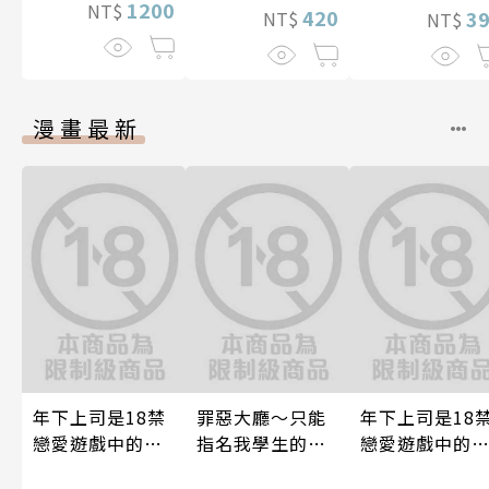
1200
NT$
420
3
NT$
NT$
漫畫最新
年下上司是18禁
罪惡大廳～只能
年下上司是18
戀愛遊戲中的我
指名我學生的店
戀愛遊戲中的
推！？ 08
～(第13話)
推！？ 06