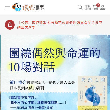
【公告】琅琅讀墨書櫃開通常見問題
0
【公告】琅琅讀墨 3 分鐘完成書櫃開通與資產合併申
請圖文教學
【公告】琅琅書店服務升級重要說明及資產合併結果
查詢
【公告】琅琅讀墨數位閱讀資產合併與書櫃開通申請