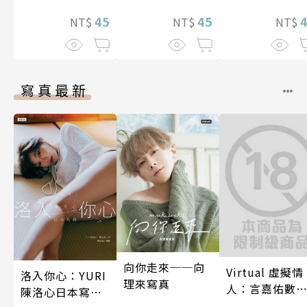
45
45
NT$
NT$
NT$
寫真最新
向你走來──向
Virtual 虛擬情
洛入你心：YURI
理來寫真
人：言嘉佑數
陳洛心日本寫真
寫真