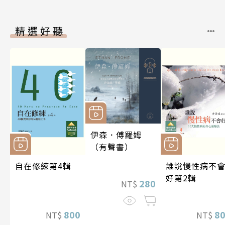
精選好聽
伊森．傅羅姆
（有聲書）
自在修練第4輯
誰說慢性病不
好第2輯
280
NT$
800
8
NT$
NT$