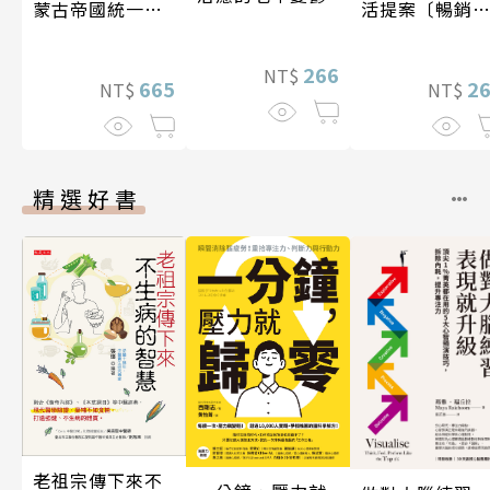
活提案〔暢銷
蒙古帝國統一歐
版〕
亞大陸〔12—14
世紀〕
266
NT$
2
665
NT$
NT$
精選好書
老祖宗傳下來不