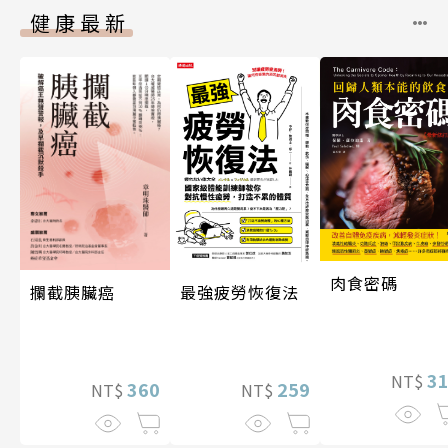
健康最新
肉食密碼
攔截胰臟癌
最強疲勞恢復法
3
NT$
360
259
NT$
NT$