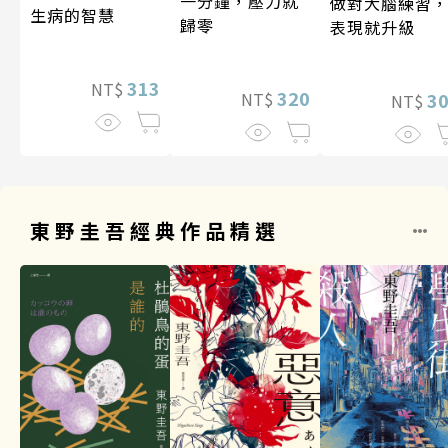
一分鐘，壓力就
做對大腦練習
生病的智慧
歸零
表現就升級
313
NT$
320
3
NT$
NT$
東野圭吾經典作品精選