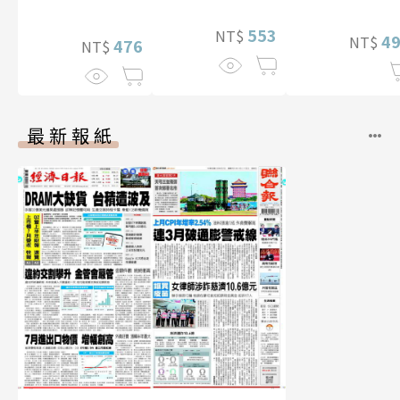
【電子書加贈40
幅獨享福利美
553
NT$
4
NT$
照】
476
NT$
最新報紙