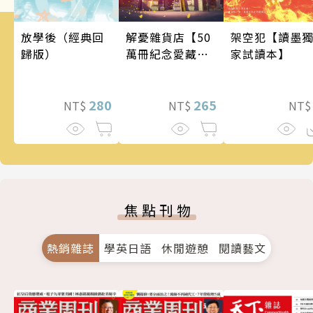
架空犯【讀墨
解憂雜貨店【50
放學後（經典回
家試讀本】
萬冊紀念愛藏
歸版）
版】
265
280
NT
NT$
NT$
焦點刊物
熱銷雜誌
學英日語
休閒遊憩
閱讀藝文