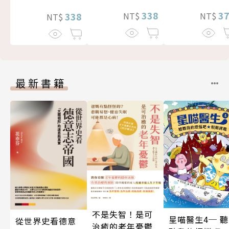
3
338
338
NT$
NT$
NT$
最新書籍
不是失智！是可
星喵醫生4─ 聽
從世界史看德意
治癒的老年憂鬱