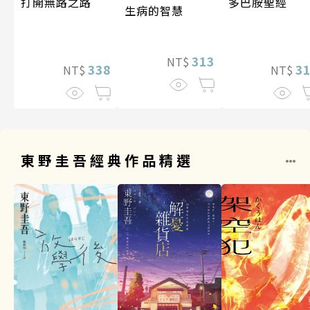
打開無路之路
多巴胺聖經
生病的智慧
313
NT$
338
3
NT$
NT$
東野圭吾經典作品精選