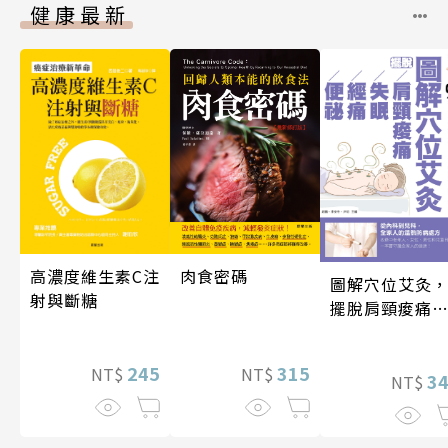
健康最新
高濃度維生素C注
肉食密碼
圖解穴位艾灸
射與斷糖
擺脫肩頸痠痛
失眠、經痛和
祕
245
315
NT$
NT$
3
NT$