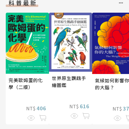
科普最新
世界原生鸚鵡手
完美歐姆蛋的化
氣候如何影響
繪圖鑑
學（二版）
的大腦？
616
NT$
406
3
NT$
NT$