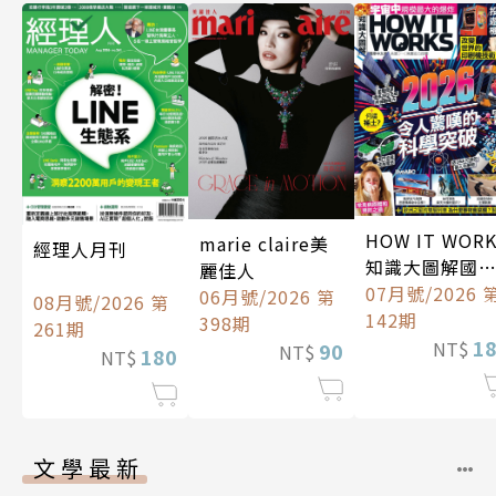
HOW IT WOR
marie claire美
經理人月刊
知識大圖解國
麗佳人
中文版
07月號/2026 
06月號/2026 第
08月號/2026 第
142期
398期
261期
1
NT$
90
NT$
180
NT$
文學最新