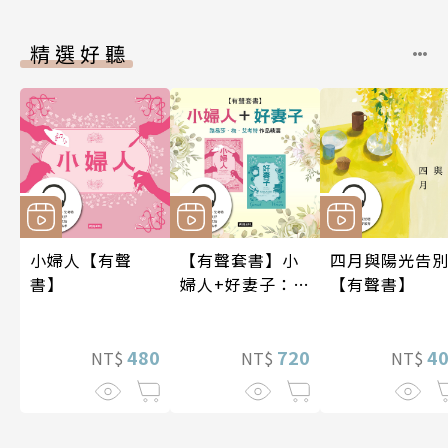
精選好聽
小婦人【有聲
【有聲套書】小
四月與陽光告
書】
婦人+好妻子：路
【有聲書】
易莎．梅．艾考
特作品精選
480
720
4
NT$
NT$
NT$