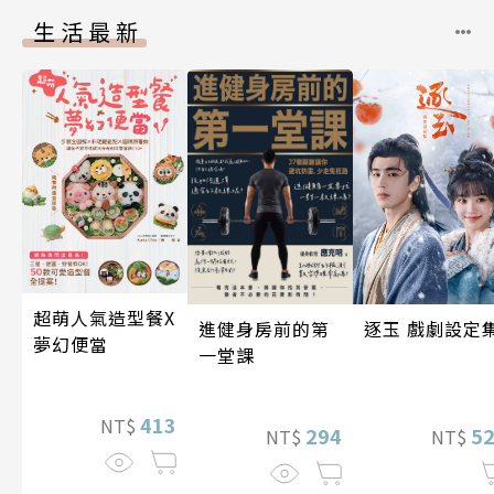
生活最新
超萌人氣造型餐X
進健身房前的第
逐玉 戲劇設定
夢幻便當
一堂課
413
NT$
294
5
NT$
NT$