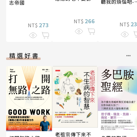
聽我的煩惱吧-
志帝國
期挑戰
266
NT$
2
NT$
273
NT$
精選好書
老祖宗傳下來不