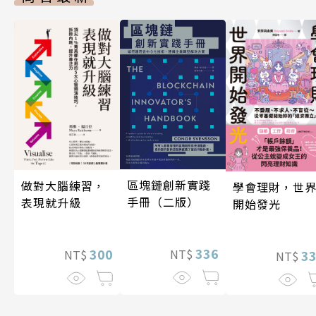
區塊鏈創新實踐
做對大腦練習，
學會理財，世
手冊（二版）
表現就升級
開始發光
336
300
NT$
3
NT$
NT$