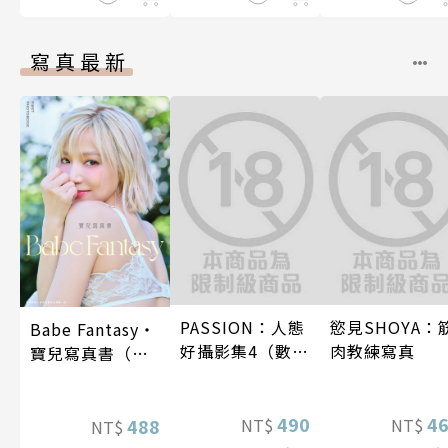
寫真最新
PASSION：人態
慾見SHOYA：
Babe Fantasy‧
好攝影集4（數位
肉教練寫真
寶兒寫真書（加
特別版）
贈多張未公開照
片）
490
4
NT$
NT$
488
NT$