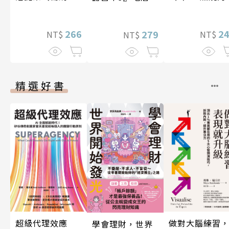
石島
版〕
化石篇
2
266
279
NT$
NT$
NT$
精選好書
超級代理效應
做對大腦練習
學會理財，世界