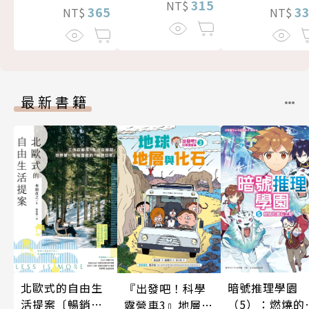
315
NT$
365
3
NT$
NT$
最新書籍
暗號推理學園
北歐式的自由生
『出發吧！科學
（5）：燃燒的
活提案〔暢銷新
露營車3』地層與