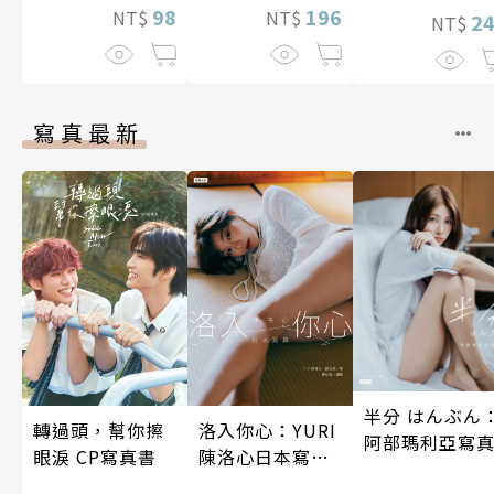
98
196
NT$
NT$
2
NT$
寫真最新
半分 はんぶん
轉過頭，幫你擦
洛入你心：YURI
阿部瑪利亞寫
眼淚 CP寫真書
陳洛心日本寫真
【電子書加贈40