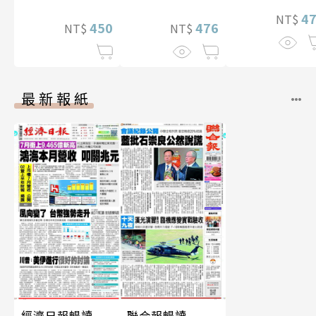
幅獨享福利美
4
NT$
450
照】
476
NT$
NT$
最新報紙
經濟日報暢讀
聯合報暢讀