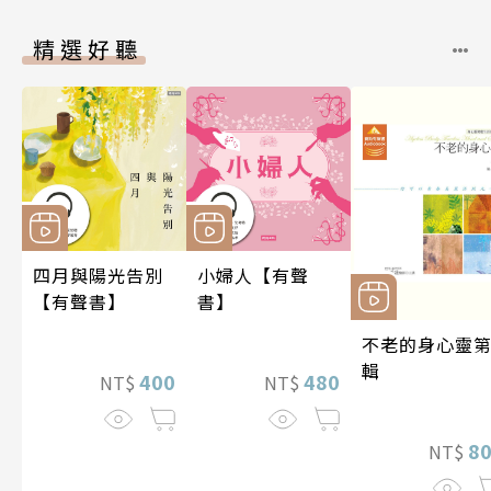
精選好聽
四月與陽光告別
小婦人【有聲
【有聲書】
書】
不老的身心靈第
輯
400
480
NT$
NT$
8
NT$