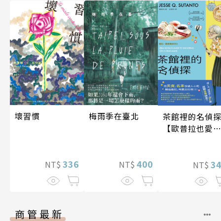
梅雨季在臺北
壞習慣
茶館裡的名偵
【歐普拉也愛
引爆國際說書
紅數十萬則好
400
336
《茶館裡的嫌
3
NT$
NT$
NT$
人》續作】
商管最新