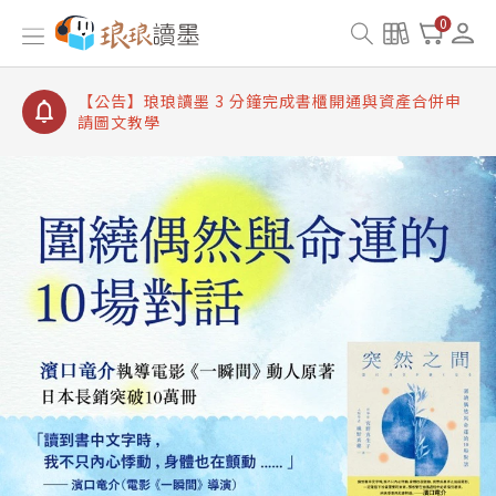
【公告】琅琅讀墨書櫃開通常見問題
0
【公告】琅琅讀墨 3 分鐘完成書櫃開通與資產合併申
請圖文教學
【公告】琅琅書店服務升級重要說明及資產合併結果
查詢
【公告】琅琅讀墨數位閱讀資產合併與書櫃開通申請