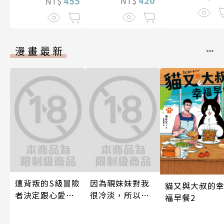
455
NT$
NT$
漫畫最新
遭背叛的S級冒險
因為親妹妹對我
貓又與大叔的
者決定跟心愛的
很冷淡，所以只
福早餐2
奴隸們組成奴隸
好內射她的好朋
後宮公會(08)
友(全)