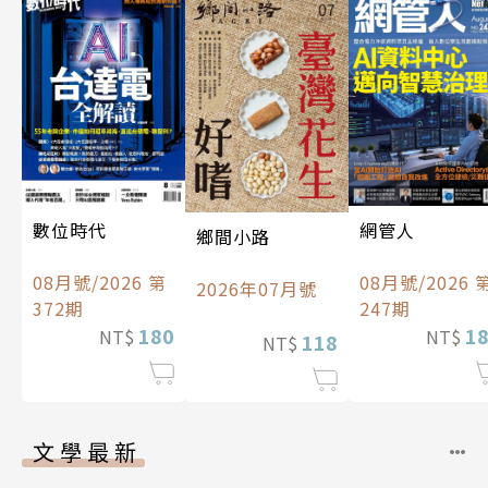
數位時代
網管人
鄉間小路
08月號/2026 第
08月號/2026 
2026年07月號
372期
247期
180
1
NT$
NT$
118
NT$
文學最新