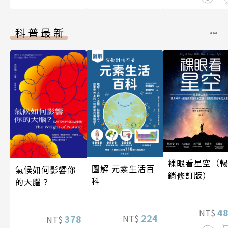
科普最新
裸眼看星空（
圖解 元素生活百
氣候如何影響你
銷修訂版）
科
的大腦？
4
NT$
224
378
NT$
NT$