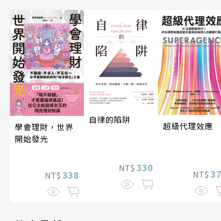
自律的陷阱
超級代理效應
學會理財，世界
開始發光
330
NT$
3
338
NT$
NT$