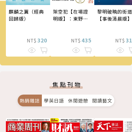
架空犯【在場證
麒麟之翼（經典
黎明破曉的街
明版】：東野圭
回歸版）
【事後清晨版
吾出道40週年紀
念！《天鵝與蝙
蝠》系列重磅新
435
320
3
NT$
NT$
NT$
作！
焦點刊物
熱銷雜誌
學英日語
休閒遊憩
閱讀藝文