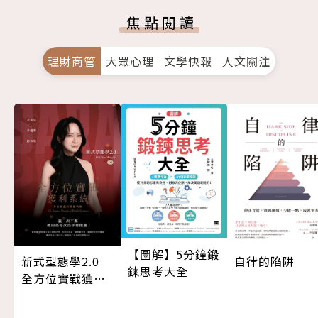
焦點閱讀
理財商管
大眾心理
文學快報
人文關注
【圖解】5分鐘鍛
新式型態學2.0
自律的陷阱
鍊思考大全
全方位實戰獲利
系統