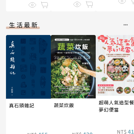
生活最新
超萌人氣造型餐
蔬菜炊飯
真石頭雜記
夢幻便當
4
NT$
420