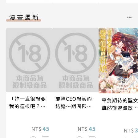
漫畫最新
「妳一直很想要
能幹CEO想契約
辜負期待的聖
我的這根吧？」
結婚～期間限定
雖然慘遭流放
因變態上司永無
夢幻老公～ 06
卻因為聖婚成
止盡的淫語而持
了魔靈伯爵的
續絕頂升天一個
45
45
NT$
NT$
娘。(第13話)
NT$
月(第15話)