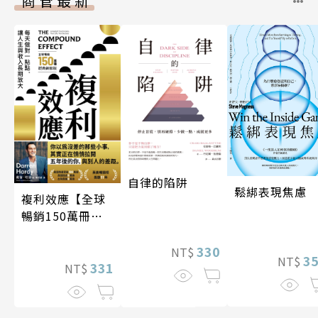
商管最新
自律的陷阱
鬆綁表現焦慮
複利效應【全球
暢銷150萬冊・
經典新修版】
330
NT$
3
NT$
331
NT$