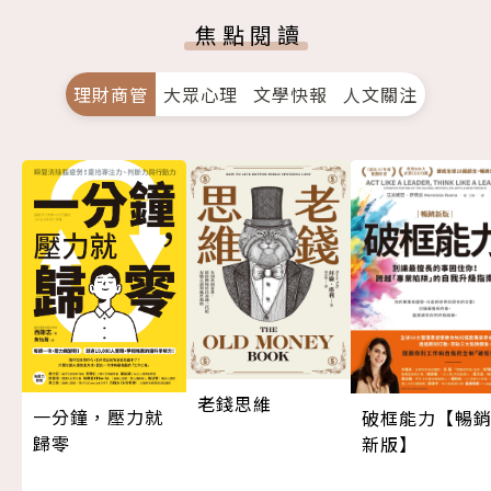
焦點閱讀
理財商管
大眾心理
文學快報
人文關注
老錢思維
一分鐘，壓力就
破框能力【暢
歸零
新版】