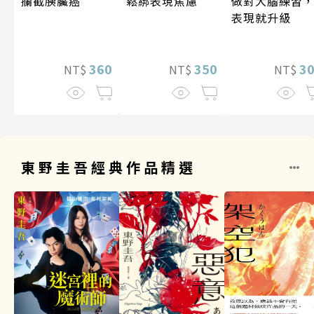
攔截胰臟癌
做對大腦練習
鬆綁表現焦慮
表現就升級
360
3
350
NT$
NT$
NT$
東野圭吾經典作品精選