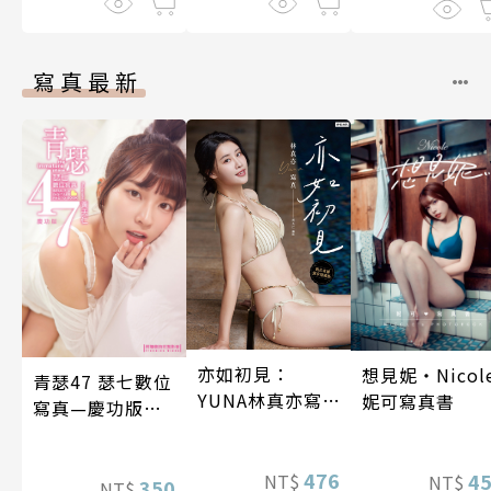
寫真最新
亦如初見：
想見妮‧Nicol
青瑟47 瑟七數位
YUNA林真亦寫
妮可寫真書
寫真—慶功版
真【數位典藏豪
（含影音）
華增量版】
476
4
NT$
NT$
350
NT$