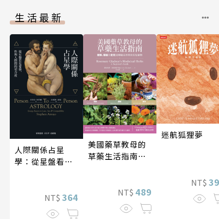
生活最新
迷航狐狸夢
美國藥草教母的
人際關係占星
草藥生活指南
學：從星盤看見
（二版）
愛情、性與人際
3
NT$
間的契合度
489
NT$
364
NT$