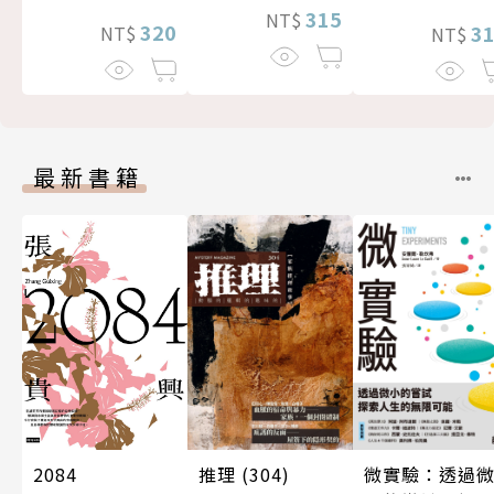
315
NT$
320
3
NT$
NT$
最新書籍
推理 (304)
微實驗：透過
2084