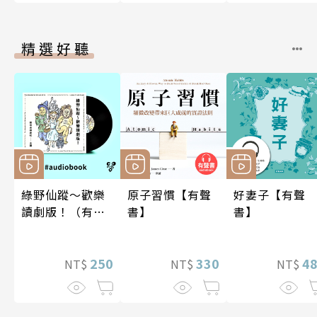
精選好聽
綠野仙蹤～歡樂
原子習慣【有聲
好妻子【有聲
讀劇版！（有聲
書】
書】
書）
250
330
4
NT$
NT$
NT$