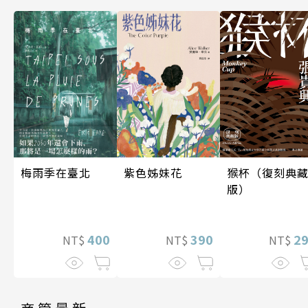
梅雨季在臺北
紫色姊妹花
猴杯（復刻典
版）
400
390
2
NT$
NT$
NT$