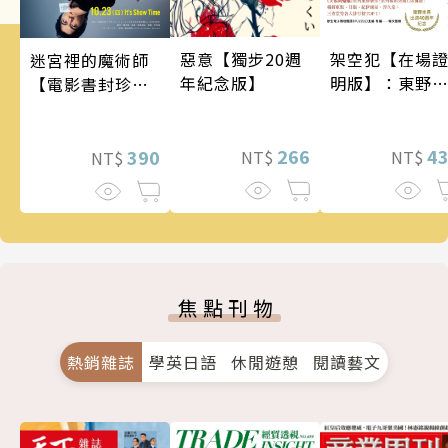
架空犯【在場
惡意【獨步20週
迷宮裡的魔術師
明版】：東野
年紀念版】
【電影書封珍藏
吾出道40週年
版】
念！《天鵝與
蝠》系列重磅
4
266
390
NT$
NT$
NT$
作！
焦點刊物
熱銷雜誌
學英日語
休閒遊憩
閱讀藝文