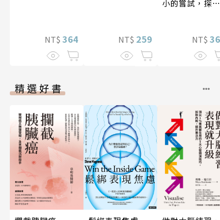
小的嘗試，探
人生的無限可
259
3
364
NT$
NT$
NT$
精選好書