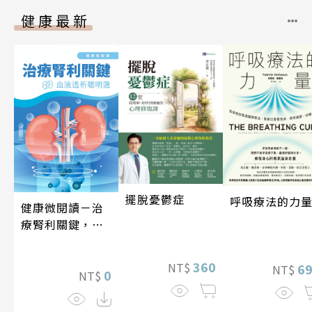
健康最新
擺脫憂鬱症
呼吸療法的力
健康微閱讀－治
療腎利關鍵，血
液透析聰明選
360
NT$
6
NT$
0
NT$