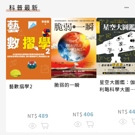
科普最新
星空大圖鑑：
脆弱的一瞬
藝數摺學2
利略科學大圖
25
4
NT$
406
NT$
489
NT$