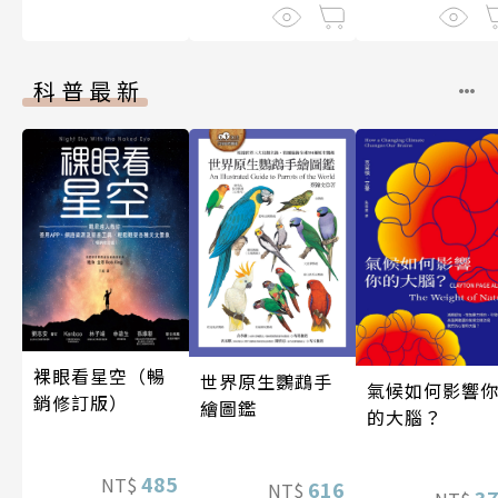
科普最新
裸眼看星空（暢
世界原生鸚鵡手
氣候如何影響
銷修訂版）
繪圖鑑
的大腦？
485
NT$
616
NT$
3