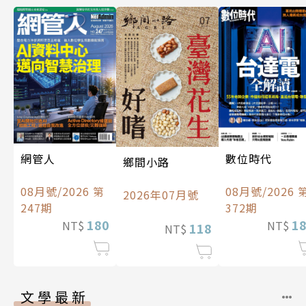
數位時代
網管人
鄉間小路
08月號/2026 
08月號/2026 第
2026年07月號
372期
247期
1
180
NT$
NT$
118
NT$
文學最新