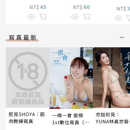
了魔靈伯爵的
45
60
NT$
NT$
娘。(第13話)
NT$
寫真最新
慾見SHOYA：筋
亦如初見：
一棋一會 斐棋
肉教練寫真
YUNA林真亦寫
1st數位寫真（含
真【數位典藏
影音）