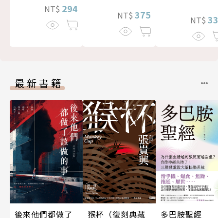
294
NT$
375
NT$
3
NT$
最新書籍
後來他們都做了
多巴胺聖經
猴杯（復刻典藏