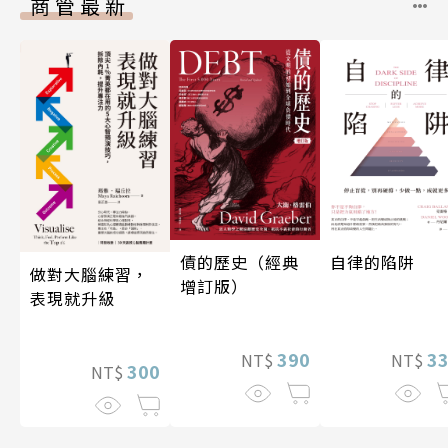
商管最新
債的歷史（經典
自律的陷阱
做對大腦練習，
增訂版）
表現就升級
390
3
NT$
NT$
300
NT$