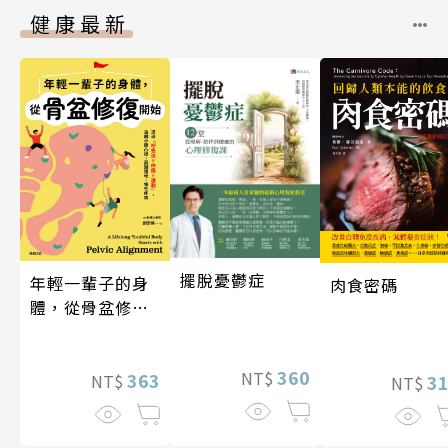
健康最新
擺脫憂鬱症
年輕一輩子的身
肉食密碼
體，從骨盆修復
開始：透過「呼
吸法×伸展×運
360
NT$
動」，遠離小腹
363
3
NT$
NT$
凸出、肩頸僵
硬、慢性疼痛