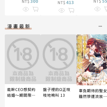
5
300
NT$
NT$
413
NT$
漫畫最新
能幹CEO想契約
盤子裡的Ω正吱
辜負期待的聖
結婚～期間限定
吱地鳴叫 13
雖然慘遭流放
夢幻老公～ 05
卻因為聖婚成