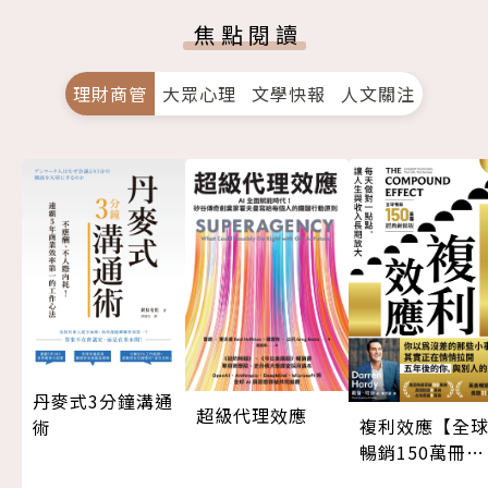
焦點閱讀
理財商管
大眾心理
文學快報
人文關注
丹麥式3分鐘溝通
超級代理效應
複利效應【全
術
暢銷150萬冊・
經典新修版】