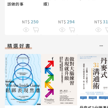
該做的事
版）
250
3
294
NT$
NT$
NT$
精選好書
丹麥式3分鐘溝