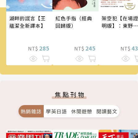
架空犯【在場
湖畔的謊言【王
紅色手指（經典
明版】：東野
蘊潔全新譯本】
回歸版）
吾出道40週年
念！《天鵝與
蝠》系列重磅
4
285
245
NT$
NT$
NT$
作！
焦點刊物
熱銷雜誌
學英日語
休閒遊憩
閱讀藝文