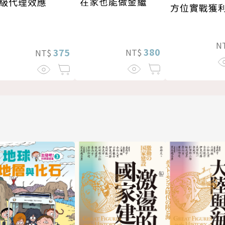
在家也能做金繼
級代理效應
方位實戰獲
N
380
375
NT$
NT$