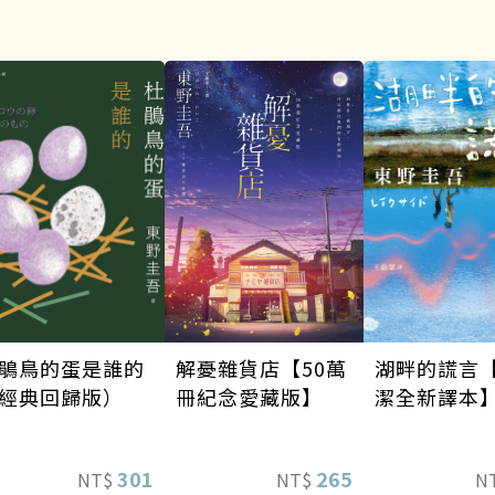
湖畔的謊言
解憂雜貨店【50萬
鵑鳥的蛋是誰的
潔全新譯本
冊紀念愛藏版】
經典回歸版）
265
301
N
NT$
NT$