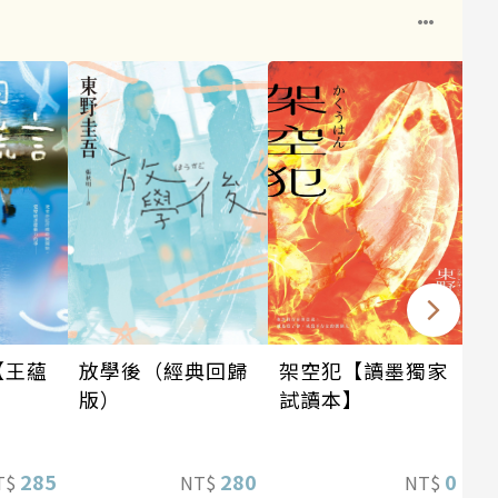
架空犯【讀墨獨家
【王蘊
放學後（經典回歸
試讀本】
】
版）
0
285
280
NT$
T$
NT$