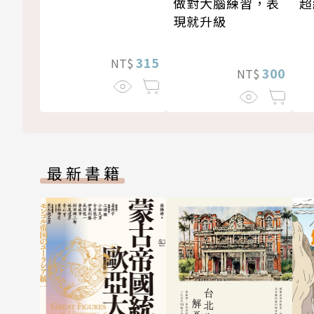
做對大腦練習，表
超
現就升級
315
NT$
300
NT$
最新書籍