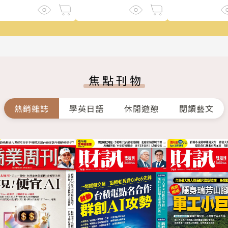
焦點刊物
熱銷雜誌
學英日語
休閒遊憩
閱讀藝文