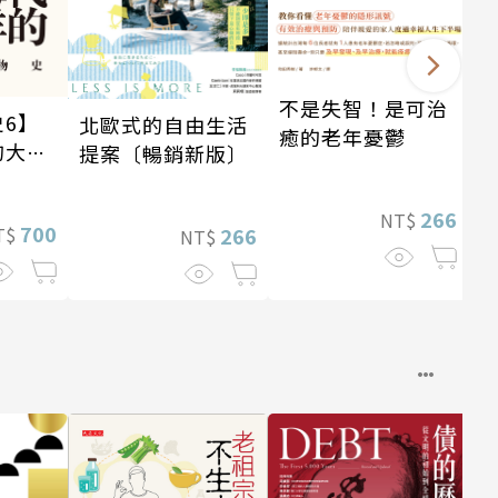
不是失智！是可治
6】
北歐式的自由生活
癒的老年憂鬱
的大陸
提案〔暢銷新版〕
—17世
266
NT$
700
T$
266
NT$