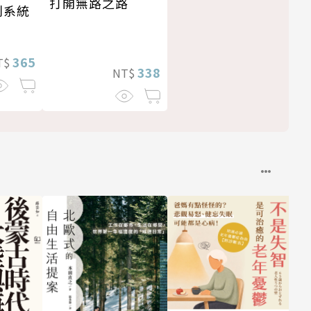
打開無路之路
利系統
365
T$
338
NT$