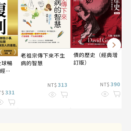
債的歷史（經典增
老祖宗傳下來不生
訂版）
全球暢
病的智慧
・經典
390
313
NT$
NT$
331
T$