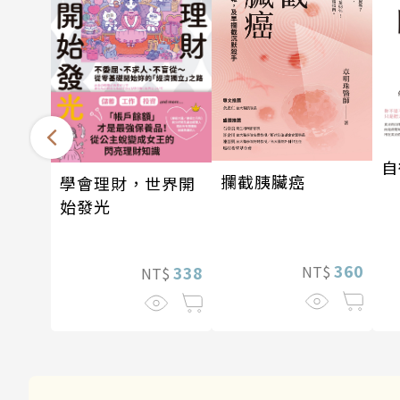
自
攔截胰臟癌
學會理財，世界開
始發光
360
NT$
338
NT$