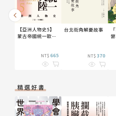
【亞洲人物史5】
『
台北街角解憂故事
蒙古帝國統一歐亞
營
大陸〔12—14世
石
紀〕
665
370
NT$
NT$
精選好書