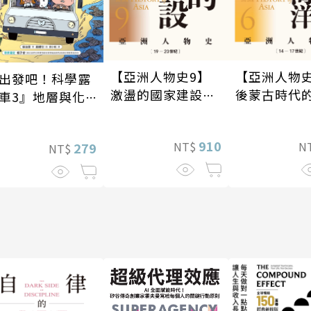
【亞洲人物史9】
【亞洲人物史
出發吧！科學露
激盪的國家建設
後蒙古時代
車3』地層與化
〔19—20世紀〕
與海洋〔14
篇
紀〕
910
NT$
N
279
NT$