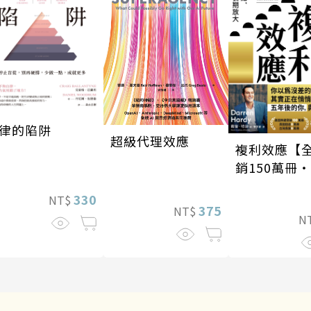
律的陷阱
超級代理效應
複利效應【
銷150萬冊
新修版】
330
NT$
375
NT$
N