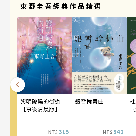
東野圭吾經典作品精選
銀雪輪舞曲
黎明破曉的街道
杜
【事後清晨版】
（
340
315
NT$
NT$