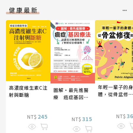
健康最新
年輕一輩子的
高濃度維生素C注
圖解‧最先進醫
體，從骨盆修
射與斷糖
療 癌症基因療
開始：透過「
法
吸法×伸展×
動」，遠離小
3
245
NT$
NT$
315
NT$
凸出、肩頸僵
硬、慢性疼痛