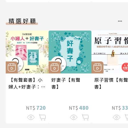
精選好聽
【有聲套書】小
好妻子【有聲
原子習慣【有
婦人+好妻子：路
書】
書】
易莎．梅．艾考
特作品精選
720
480
3
NT$
NT$
NT$