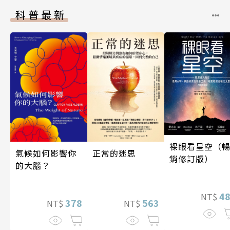
科普最新
裸眼看星空（
氣候如何影響你
正常的迷思
銷修訂版）
的大腦？
4
NT$
378
563
NT$
NT$