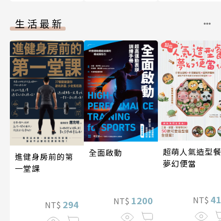
生活最新
超萌人氣造型餐
全面啟動
進健身房前的第
夢幻便當
一堂課
4
NT$
1200
NT$
294
NT$