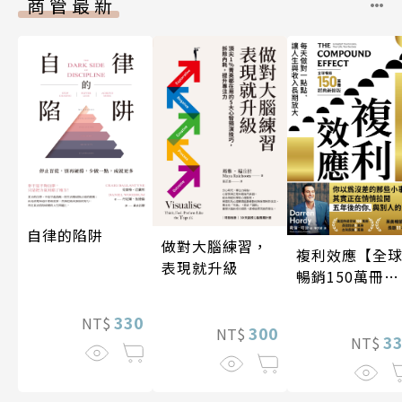
商管最新
自律的陷阱
做對大腦練習，
複利效應【全
表現就升級
暢銷150萬冊・
經典新修版】
330
NT$
300
NT$
3
NT$