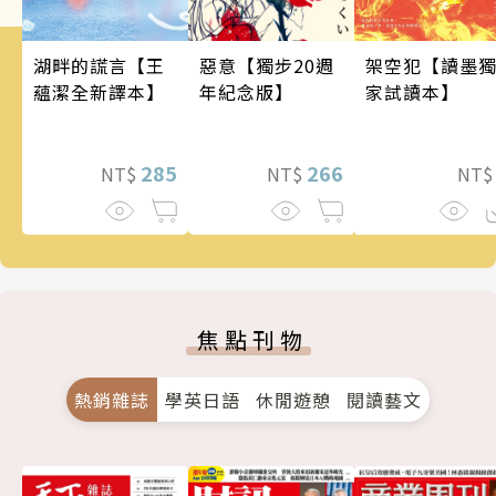
架空犯【讀墨
惡意【獨步20週
湖畔的謊言【王
家試讀本】
年紀念版】
蘊潔全新譯本】
266
285
NT
NT$
NT$
焦點刊物
熱銷雜誌
學英日語
休閒遊憩
閱讀藝文