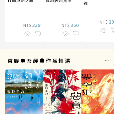
打開無路之路
鬆綁表現焦慮
術
2
NT$
338
350
NT$
NT$
東野圭吾經典作品精選