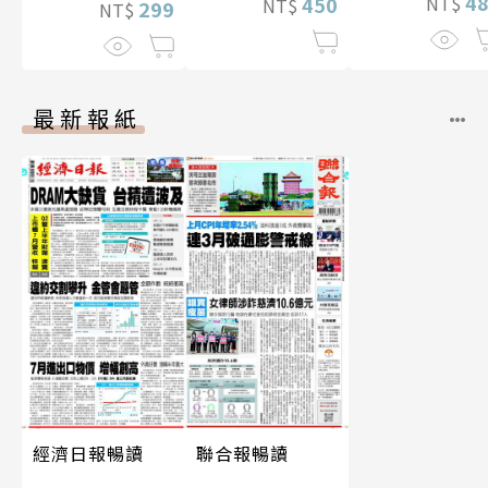
4
NT$
450
NT$
299
NT$
最新報紙
經濟日報暢讀
聯合報暢讀