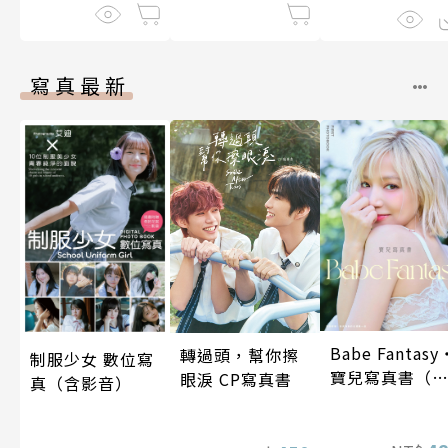
在進行式～ 04
寫真最新
Babe Fantasy
轉過頭，幫你擦
制服少女 數位寫
寶兒寫真書（
眼淚 CP寫真書
真（含影音）
贈多張未公開
片）