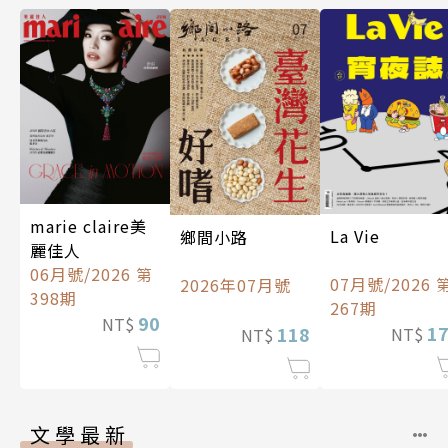
marie claire美
La Vie
鄉間小路
麗佳人
06月號/2026 第
07月號/2026 
2026年07月號
398期
267期
90
NT$
1
118
NT$
NT$
文學最新