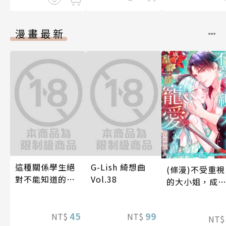
漫畫最新
這種關係學生絕
G-Lish 綺想曲
(條漫)不受重視
對不能知道的
Vol.38
的大小姐，成
唷！～作夢也沒
皇帝一族寵愛
想到天差地遠的
照顧人(第3話)
兩人是甜蜜的現
45
99
NT$
NT$
NT