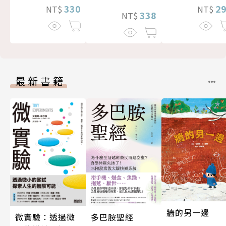
330
2
NT$
NT$
338
NT$
最新書籍
牆的另一邊
微實驗：透過微
多巴胺聖經