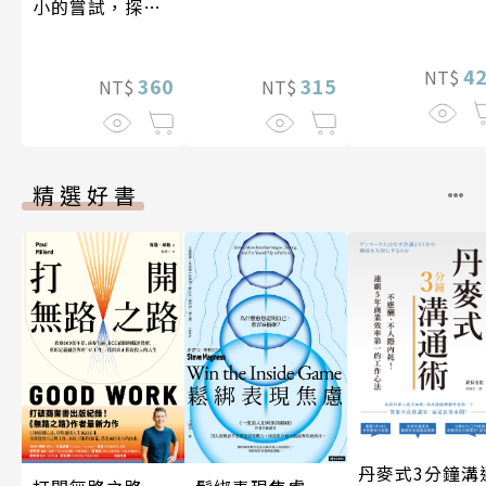
小的嘗試，探索
人生的無限可能
4
NT$
360
315
NT$
NT$
精選好書
丹麥式3分鐘溝