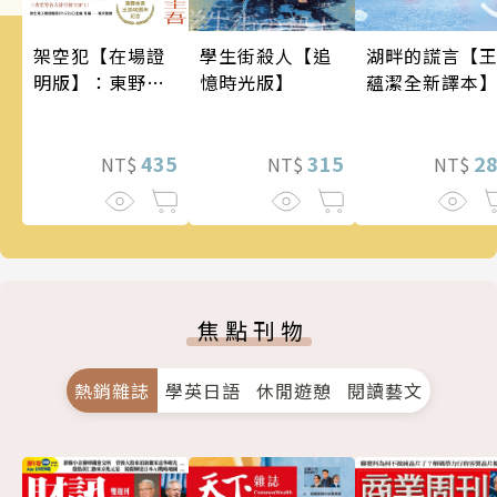
架空犯【在場證
學生街殺人【追
湖畔的謊言【
明版】：東野圭
憶時光版】
蘊潔全新譯本
吾出道40週年紀
念！《天鵝與蝙
蝠》系列重磅新
435
315
2
NT$
NT$
NT$
作！
焦點刊物
熱銷雜誌
學英日語
休閒遊憩
閱讀藝文