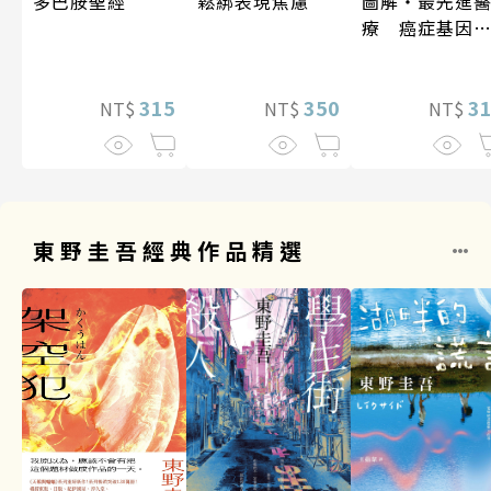
多巴胺聖經
鬆綁表現焦慮
圖解‧最先進
療 癌症基因
法
315
350
3
NT$
NT$
NT$
東野圭吾經典作品精選