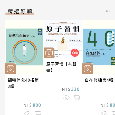
精選好聽
原子習慣【有聲
書】
翻轉信念40招第
自在修練第4輯
3輯
330
NT$
800
8
NT$
NT$