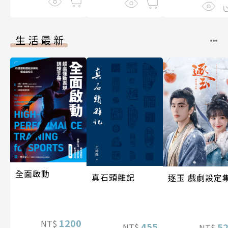
生活最新
全面啟動
真石頭雜記
逐玉 戲劇設定
1200
NT$
455
5
NT$
NT$