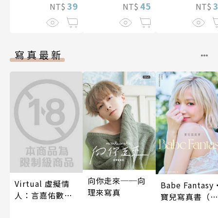
39
45
漓的夜晚(第7話
NT$
NT$
NT$
寫真最新
向你走來──向
Virtual 虛擬情
Babe Fantasy
理來寫真
人：言嘉佑數位
寶兒寫真書（
寫真
贈多張未公開