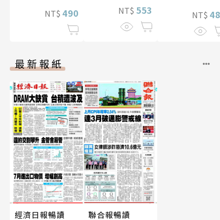
片）
553
NT$
490
NT$
4
NT$
最新報紙
經濟日報暢讀
聯合報暢讀