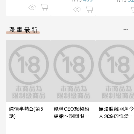
漫畫最新
純情半熟Ω(第5
能幹CEO想契約
無法脫離羽角
話)
結婚～期間限定
人沉溺的性愛
夢幻老公～ 04
與契合度最高
後輩度過香汗