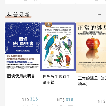
科普最新
困境使用說明書
世界原生鸚鵡手
正常的迷思（
繪圖鑑
讀本）
315
NT$
616
NT$
NT