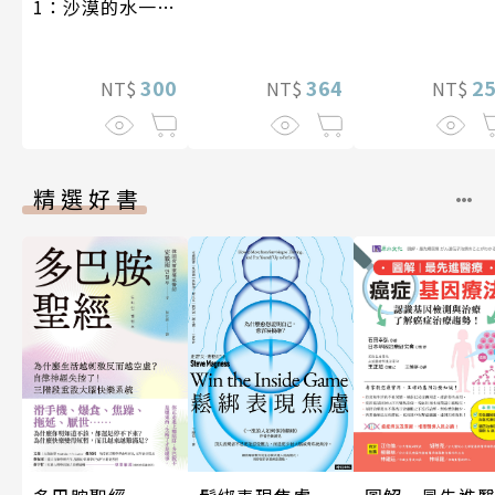
1：沙漠的水一瓶
一千元？看懂商
業經營的16個模
式
300
2
364
NT$
NT$
NT$
精選好書