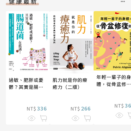
健康最新
年輕一輩子的
肌力就是你的療
過敏、肥胖或憂
體，從骨盆修
癒力（二版）
鬱？其實是腸道
開始：透過「
菌在抗議！
吸法×伸展×
動」，遠離小
3
NT$
266
336
NT$
NT$
凸出、肩頸僵
硬、慢性疼痛