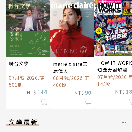
HOW IT WOR
聯合文學
marie claire美
知識大圖解國
麗佳人
中文版
07月號/2026 
07月號 2026/第
08月號/2026 第
142期
501期
400期
1
144
NT$
90
NT$
NT$
文學最新