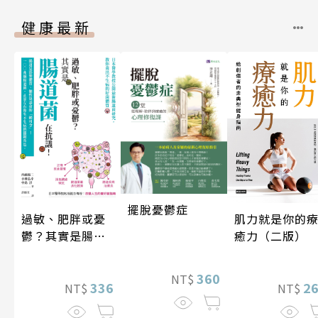
健康最新
擺脫憂鬱症
肌力就是你的
過敏、肥胖或憂
癒力（二版）
鬱？其實是腸道
菌在抗議！
360
NT$
2
336
NT$
NT$