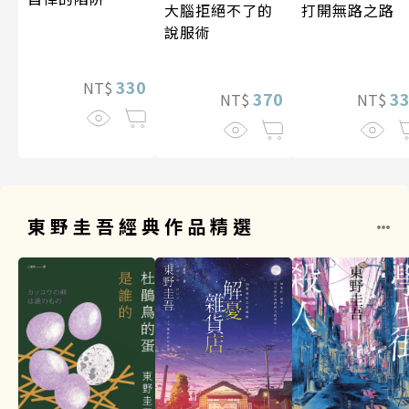
打開無路之路
大腦拒絕不了的
說服術
330
NT$
3
370
NT$
NT$
東野圭吾經典作品精選