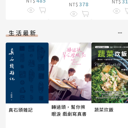
485
NT$
3
NT$
378
NT$
生活最新
轉過頭，幫你擦
蔬菜炊飯
真石頭雜記
眼淚 戲劇寫真書