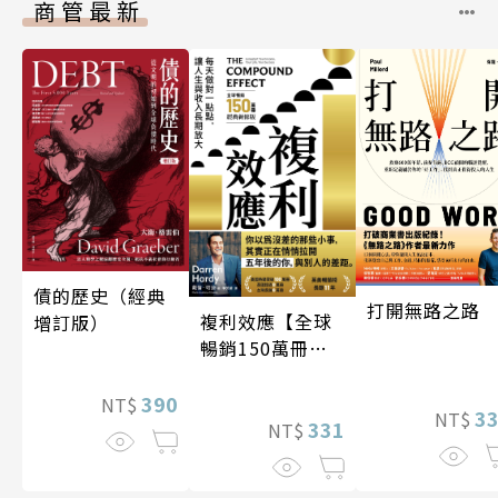
商管最新
債的歷史（經典
打開無路之路
複利效應【全球
增訂版）
暢銷150萬冊・
經典新修版】
390
NT$
3
NT$
331
NT$