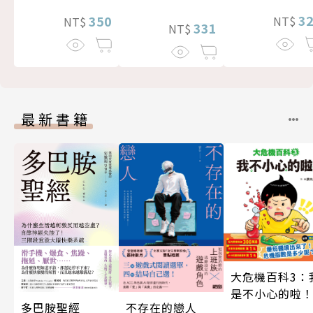
3
350
NT$
NT$
331
NT$
最新書籍
大危機百科3：
是不小心的啦
不存在的戀人
多巴胺聖經