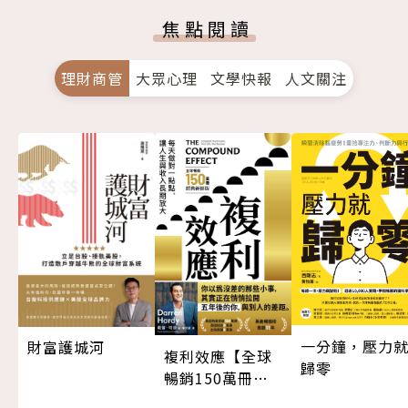
焦點閱讀
理財商管
大眾心理
文學快報
人文關注
一分鐘，壓力
財富護城河
複利效應【全球
歸零
暢銷150萬冊・
經典新修版】