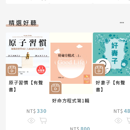
精選好聽
原子習慣【有聲
好妻子【有聲
書】
書】
好命方程式第1輯
330
4
NT$
NT$
800
NT$