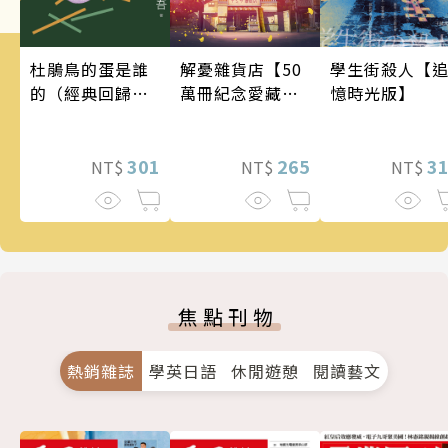
學生街殺人【
解憂雜貨店【50
杜鵑鳥的蛋是誰
憶時光版】
萬冊紀念愛藏
的（經典回歸
版】
版）
3
265
301
NT$
NT$
NT$
焦點刊物
熱銷雜誌
學英日語
休閒遊憩
閱讀藝文