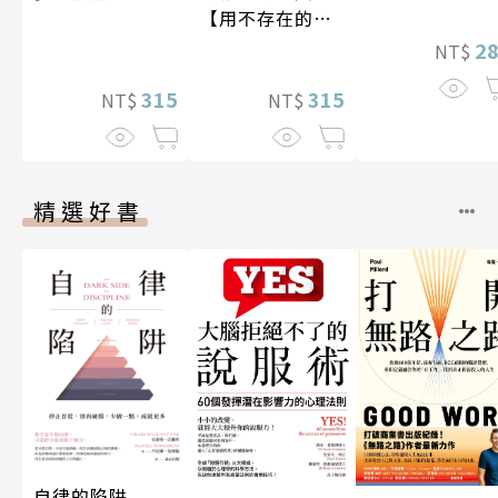
【用不存在的
愛，治癒存在的
2
NT$
孤獨】
315
315
NT$
NT$
精選好書
自律的陷阱