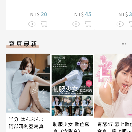
止盡的淫語而持
後輩度過香汗
20
續絕頂升天一個
45
漓的夜晚(第7話
NT$
NT$
NT$
月(第15話)
寫真最新
半分 はんぶん：
制服少女 數位寫
青瑟47 瑟七數
阿部瑪利亞寫真
真（含影音）
寫真—慶功版