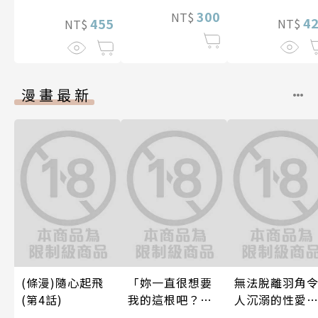
300
NT$
4
455
NT$
NT$
漫畫最新
(條漫)隨心起飛
「妳一直很想要
無法脫離羽角
(第4話)
我的這根吧？」
人沉溺的性愛
因變態上司永無
與契合度最高