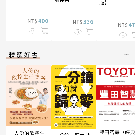
版】
400
NT$
336
NT$
4
NT$
精選好書
豐田智慧（經
一人份的飲控生