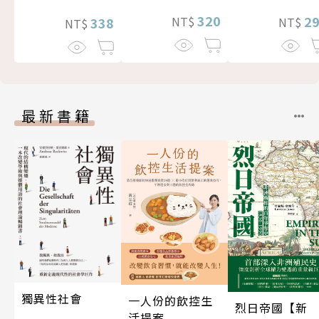
320
2
NT$
338
NT$
NT$
最新書籍
獨異性社會
一人份的飲控生
烈日帝國【新
活提案