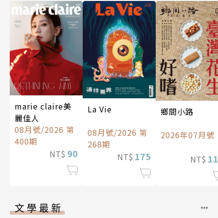
marie claire美
La Vie
鄉間小路
麗佳人
08月號/2026 第
08月號/2026 第
2026年07月號
400期
268期
90
NT$
175
NT$
1
NT$
文學最新