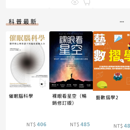
科普最新
催眠腦科學
裸眼看星空（暢
藝數摺學2
銷修訂版）
406
485
NT$
NT$
4
NT$