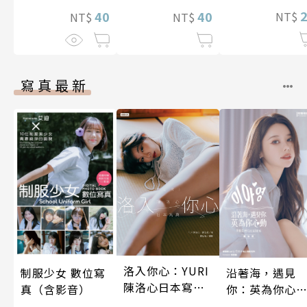
40
40
NT$
NT$
NT$
寫真最新
洛入你心：YURI
制服少女 數位寫
沿著海，遇見
陳洛心日本寫真
真（含影音）
你：英為你心
【電子書加贈40
李雅英1st台灣