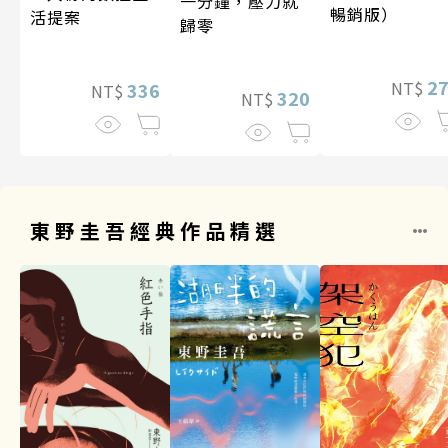
一分鐘，壓力就
暢銷版）
活提案
歸零
2
NT$
336
NT$
320
NT$
東野圭吾經典作品精選