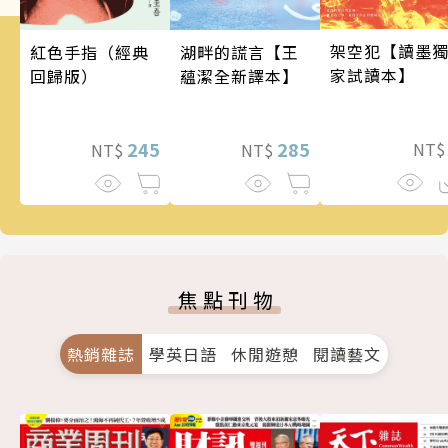
架空犯【讀墨
湖畔的謊言【王
紅色手指（經典
家試讀本】
蘊潔全新譯本】
回歸版）
285
245
NT
NT$
NT$
焦點刊物
熱銷雜誌
學英日語
休閒遊憩
閱讀藝文