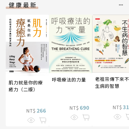
健康最新
老祖宗傳下來
呼吸療法的力量
肌力就是你的療
生病的智慧
癒力（二版）
3
690
NT$
NT$
266
NT$