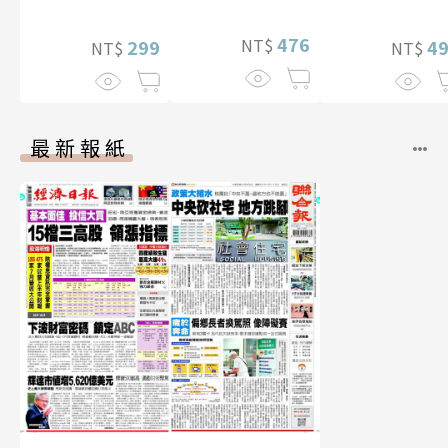
幅獨享福利美
性紙上電影系
照】
476
NT$
299
數位版
4
NT$
NT$
最新報紙