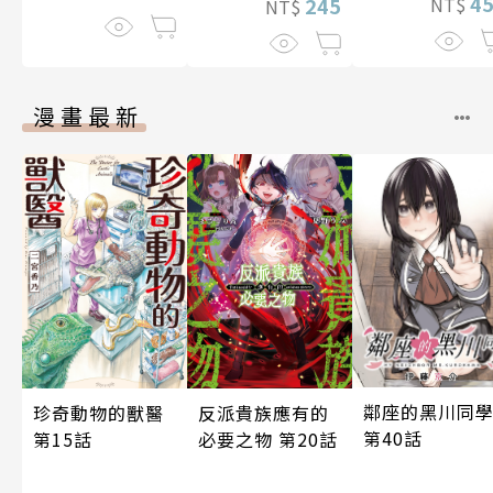
4
NT$
245
NT$
漫畫最新
鄰座的黑川同
反派貴族應有的
珍奇動物的獸醫
第40話
必要之物 第20話
第15話