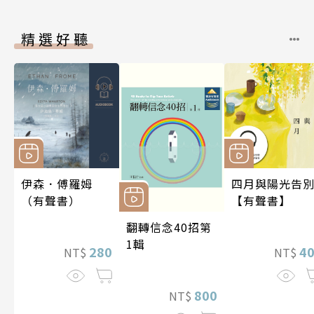
精選好聽
伊森．傅羅姆
四月與陽光告
（有聲書）
【有聲書】
翻轉信念40招第
1輯
280
4
NT$
NT$
800
NT$