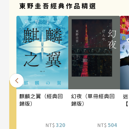
東野圭吾經典作品精選
麒麟之翼（經典回
幻夜（單冊經典回
迷
歸版）
歸版）
【
版
320
504
NT$
NT$