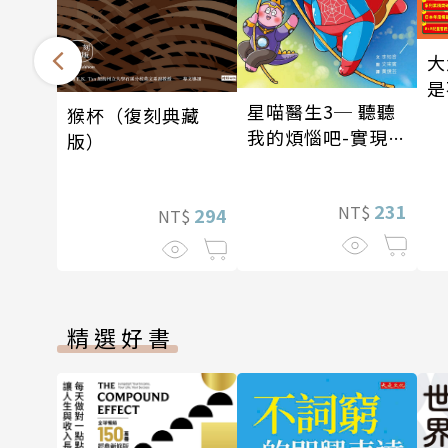
大
是
星喵醫生3─ 聽聽
猴杯（復刻典藏
我的煩惱吧-實現自
版）
我
231
NT$
294
NT$
精選好書