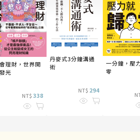
丹麥式3分鐘溝通
一分鐘，壓
會理財，世界開
術
零
發光
294
NT$
N
338
NT$