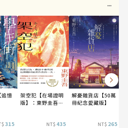
架空犯【在場證明
【追憶
解憂雜貨店【50萬
版】：東野圭吾出
冊紀念愛藏版】
道40週年紀念！
《天鵝與蝙蝠》系
435
315
265
NT$
T$
NT$
列重磅新作！