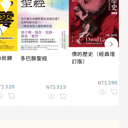
債的歷史（經典增
力就歸
多巴胺聖經
訂版）
390
NT$
320
315
T$
NT$