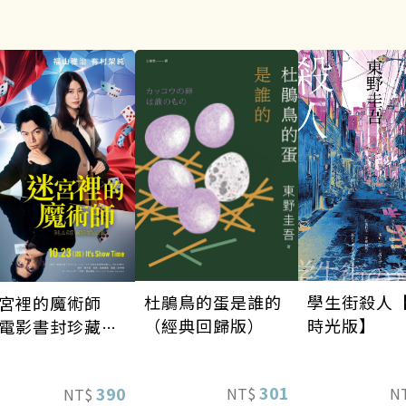
學生街殺人
杜鵑鳥的蛋是誰的
宮裡的魔術師
時光版】
（經典回歸版）
電影書封珍藏
】
301
390
N
NT$
NT$