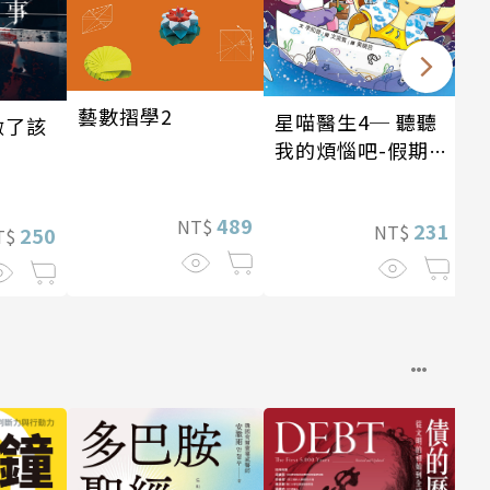
藝數摺學2
星喵醫生4─ 聽聽
做了該
我的煩惱吧-假期挑
戰
489
NT$
231
NT$
250
T$