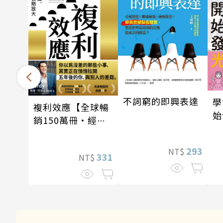
不詞窮的即興表達
學
複利效應【全球暢
始
銷150萬冊・經典
新修版】
293
NT$
331
NT$