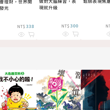
做對大腦練習，表
鬆綁表現焦
會理財，世界開
現就升級
發光
300
NT$
N
338
NT$