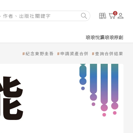
0
琅琅悅讀
琅琅原創
紀念東野圭吾
申請資產合併
查詢合併結果