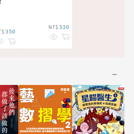
慮
330
NT$
350
T$
經