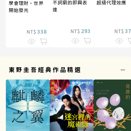
超級代理效應
不詞窮的即興表
學會理財，世界
達
開始發光
3
293
338
NT$
NT$
NT$
東野圭吾經典作品精選