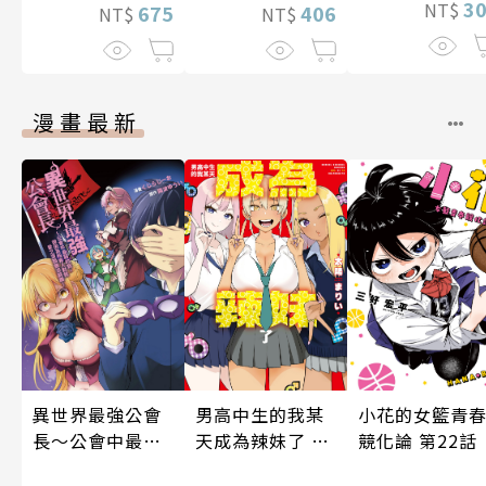
3
NT$
406
675
NT$
NT$
漫畫最新
男高中生的我某
小花的女籃青
異世界最強公會
天成為辣妹了 第
競化論 第22話
長～公會中最弱
10話
的我，卻因為所