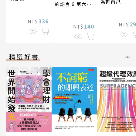
為難自己
的語言 6 第六屆
台灣房屋親情文
學獎作品合集
336
NT$
2
NT$
140
NT$
精選好書