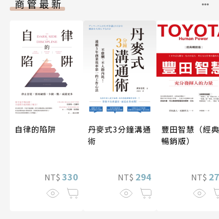
商管最新
自律的陷阱
丹麥式3分鐘溝通
豐田智慧（經
術
暢銷版）
330
294
2
NT$
NT$
NT$