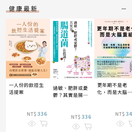
健康最新
一人份的飲控生
更年期不是老
過敏、肥胖或憂
活提案
化，而是大腦
鬱？其實是腸道
組
菌在抗議！
336
3
NT$
NT$
336
NT$