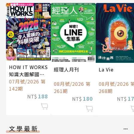
HOW IT WORKS
經理人月刊
La Vie
知識大圖解國際
中文版
07月號/2026 第
08月號/2026 第
08月號/2026 
142期
261期
268期
188
NT$
180
1
NT$
NT$
文學最新