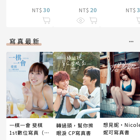
有人對我愛之深
20
而無法辭職～ 第
30
NT$
NT$
NT$
13話
寫真最新
想見妮‧Nicol
一棋一會 斐棋
轉過頭，幫你擦
妮可寫真書
1st數位寫真（含
眼淚 CP寫真書