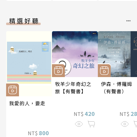
精選好聽
牧羊少年奇幻之
伊森．傅羅姆
旅【有聲書】
（有聲書）
我愛的人，要走
420
2
NT$
NT$
800
NT$