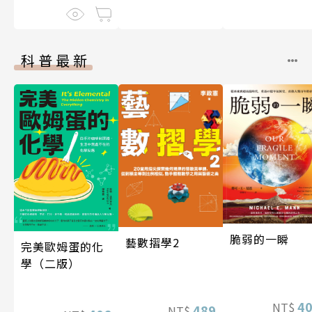
科普最新
脆弱的一瞬
藝數摺學2
完美歐姆蛋的化
學（二版）
4
NT$
489
NT$