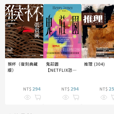
推理 (304)
鬼莊園
猴杯（復刻典藏
【NETFLIX恐怖
版）
神劇經典原著】
2
294
294
NT$
NT$
NT$