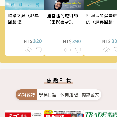
麒麟之翼（經典
杜鵑鳥的蛋是
迷宮裡的魔術師
回歸版）
的（經典回歸
【電影書封珍藏
版）
版】
320
3
390
NT$
NT$
NT$
焦點刊物
熱銷雜誌
學英日語
休閒遊憩
閱讀藝文