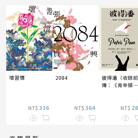
壞習慣
2084
彼得潘（收錄
傳：《肯辛頓
園裡的彼得
潘》）
336
364
2
NT$
NT$
NT$