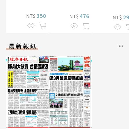
影音）
【電子書加贈40
幅獨享福利美
350
照】
476
NT$
NT$
2
NT$
最新報紙