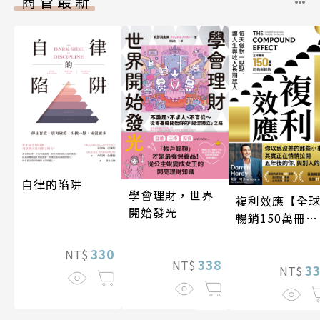
商管最新
自律的陷阱
學會理財，世界
複利效應【全
開始發光
暢銷150萬冊・
經典新修版】
330
NT$
338
NT$
3
NT$