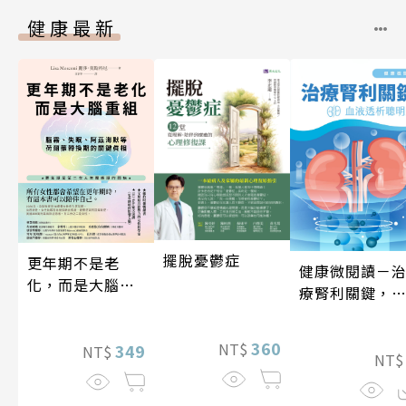
健康最新
擺脫憂鬱症
更年期不是老
健康微閱讀－
化，而是大腦重
療腎利關鍵，
組
液透析聰明選
360
NT$
349
NT$
NT