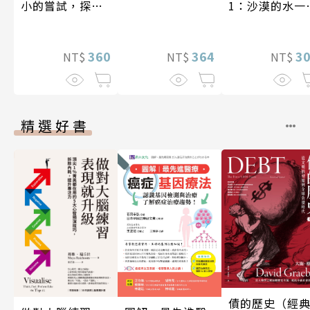
小的嘗試，探索
1：沙漠的水一
人生的無限可能
一千元？看懂
業經營的16個
360
式
3
364
NT$
NT$
NT$
精選好書
債的歷史（經