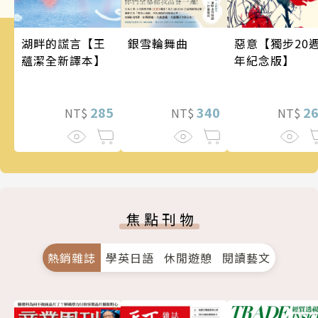
銀雪輪舞曲
惡意【獨步20
湖畔的謊言【王
年紀念版】
蘊潔全新譯本】
340
2
285
NT$
NT$
NT$
焦點刊物
熱銷雜誌
學英日語
休閒遊憩
閱讀藝文