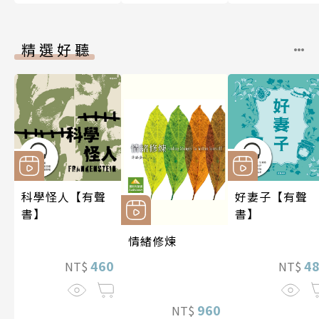
精選好聽
科學怪人【有聲
好妻子【有聲
書】
書】
情緒修煉
460
4
NT$
NT$
960
NT$