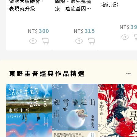
做對大腦練習，
圖解‧最先進醫
增訂版）
表現就升級
療 癌症基因療
法
3
NT$
300
315
NT$
NT$
東野圭吾經典作品精選