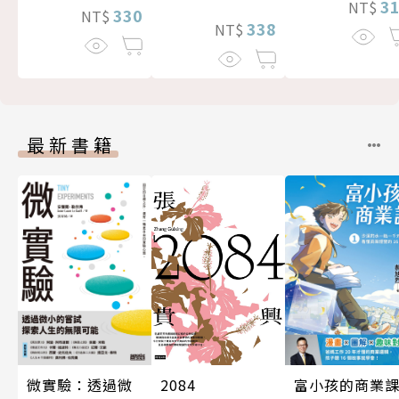
3
NT$
330
NT$
338
NT$
最新書籍
微實驗：透過微
富小孩的商業
2084