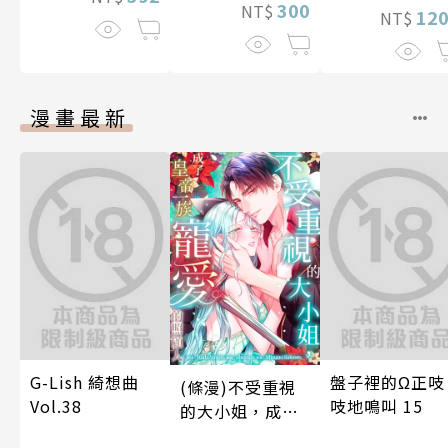
300
NT$
12
NT$
漫畫最新
G-Lish 綺想曲
盤子裡的Ω正吱
(條漫)不受重視
Vol.38
吱地鳴叫 15
的大小姐，成了
皇帝一族寵愛的