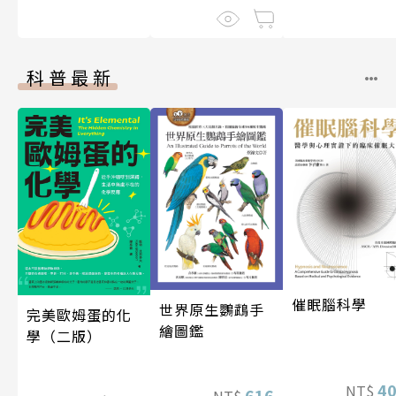
科普最新
催眠腦科學
世界原生鸚鵡手
完美歐姆蛋的化
繪圖鑑
學（二版）
4
NT$
616
NT$