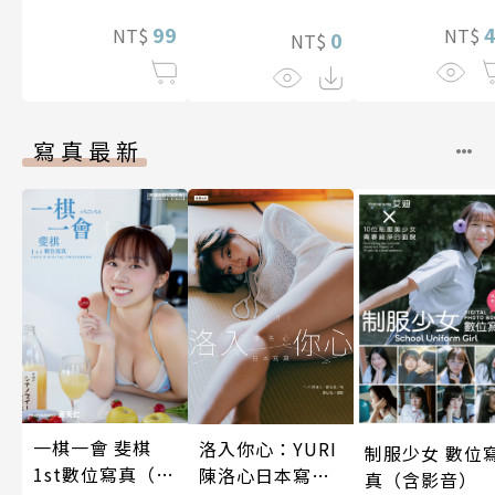
照顧人(第3話)
99
NT$
NT$
0
NT$
寫真最新
一棋一會 斐棋
洛入你心：YURI
制服少女 數位
1st數位寫真（含
陳洛心日本寫真
真（含影音）