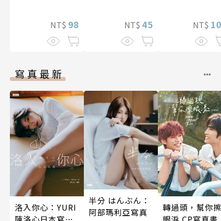
～(第13話)
——魔女融化在
徒的熱吻裡【
98
45
畫版】(1)
1
NT$
NT$
NT$
寫真最新
半分 はんぶん：
洛入你心：YURI
轉過頭，幫你
阿部瑪利亞寫真
陳洛心日本寫真
眼淚 CP寫真書