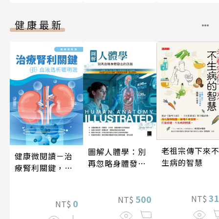
健康最新
老祖宗傳下來
圖解人體學：別
健康微閱讀－治
生病的智慧
再忽略身體發出
療腎利關鍵，血
的訊號
液透析聰明選
3
500
NT$
NT$
0
NT$