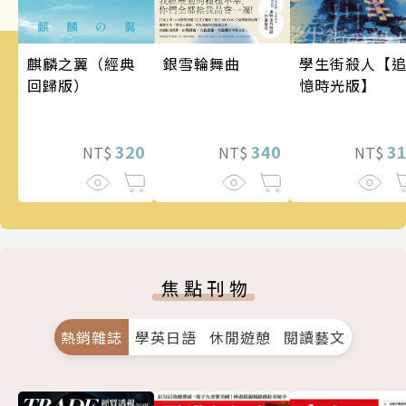
銀雪輪舞曲
麒麟之翼（經典
學生街殺人【
回歸版）
憶時光版】
340
320
3
NT$
NT$
NT$
焦點刊物
熱銷雜誌
學英日語
休閒遊憩
閱讀藝文