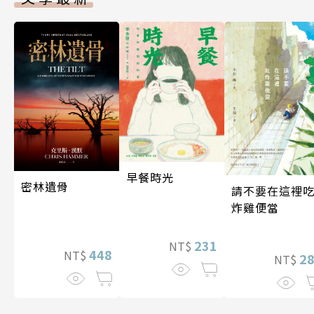
早餐時光
密林遺骨
請不要在這裡
炸雞便當
231
NT$
448
NT$
2
NT$