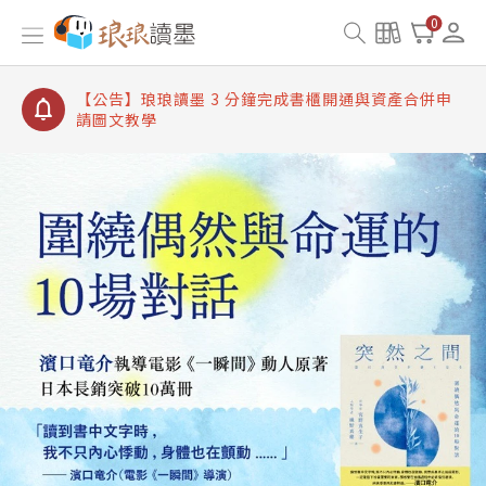
【公告】琅琅讀墨書櫃開通常見問題
0
【公告】琅琅讀墨 3 分鐘完成書櫃開通與資產合併申
請圖文教學
【公告】琅琅書店服務升級重要說明及資產合併結果
查詢
【公告】琅琅讀墨數位閱讀資產合併與書櫃開通申請