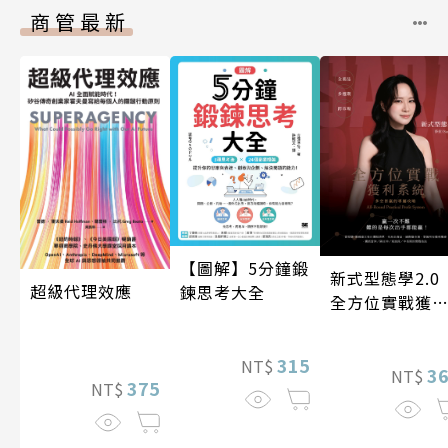
商管最新
【圖解】5分鐘鍛
新式型態學2.
超級代理效應
鍊思考大全
全方位實戰獲
系統
315
NT$
3
NT$
375
NT$