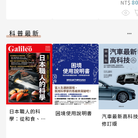
8
NT$
科普最新
日本職人的科
困境使用說明書
汽車最新高科技
學：從和食、清
修訂版
酒到名刀，用科
學揭開日本職人