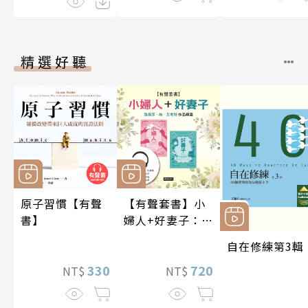
精選好聽
原子習慣【有聲
【有聲套書】小
書】
婦人+好妻子：路
易莎．梅．艾考
自在修練第3輯
特作品精選
330
720
NT$
NT$