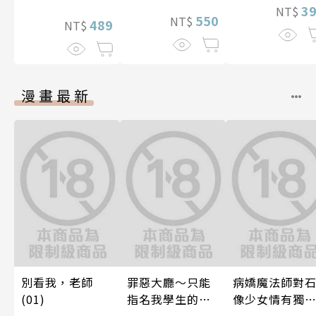
3
NT$
550
NT$
489
NT$
漫畫最新
別看我，老師
罪惡大廳～只能
病嬌魔法師對
(01)
指名我學生的店
像少女情有獨