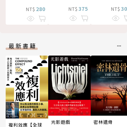
375
3
280
NT$
NT$
NT$
最新書籍
光影遊戲
密林遺骨
複利效應【全球