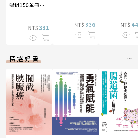
暢銷150萬冊・
經典新修版】
336
4
NT$
NT$
331
NT$
精選好書