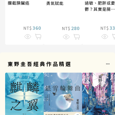
攔截胰臟癌
過敏、肥胖或
勇氣賦能
鬱？其實是腸
菌在抗議！
360
3
280
NT$
NT$
NT$
東野圭吾經典作品精選