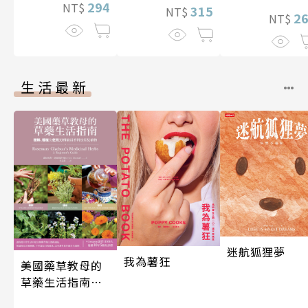
技藝的祕密 人人
294
NT$
315
NT$
2
NT$
伽利略45
生活最新
迷航狐狸夢
我為薯狂
美國藥草教母的
草藥生活指南
（二版）