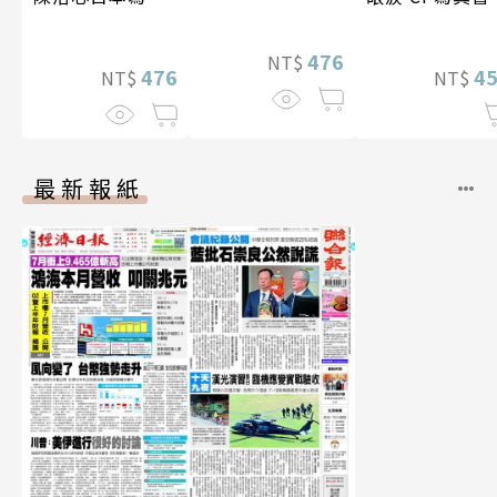
【電子書加贈40
幅獨享福利美
476
NT$
照】
476
4
NT$
NT$
最新報紙