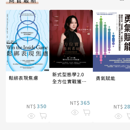
新式型態學2.0
鬆綁表現焦慮
勇氣賦能
全方位實戰獲利
系統
365
NT$
350
2
NT$
NT$