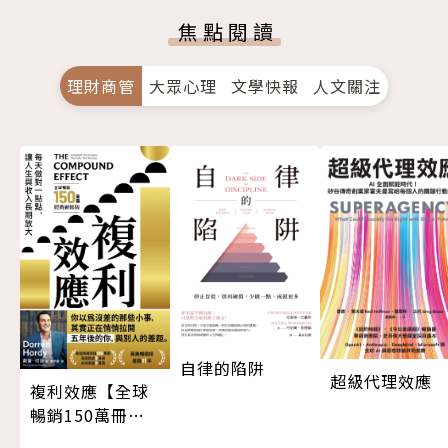
焦點閱讀
理財商管
大眾心理
文學快報
人文關注
自律的陷阱
超級代理效應
複利效應【全球
暢銷150萬冊・
經典新修版】