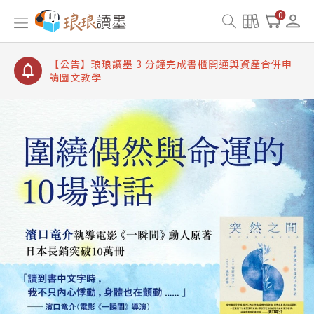
【公告】琅琅讀墨書櫃開通常見問題
0
【公告】琅琅讀墨 3 分鐘完成書櫃開通與資產合併申
請圖文教學
【公告】琅琅書店服務升級重要說明及資產合併結果
查詢
【公告】琅琅讀墨數位閱讀資產合併與書櫃開通申請