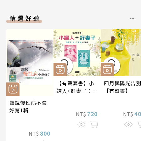
精選好聽
【有聲套書】小
四月與陽光告
婦人+好妻子：路
【有聲書】
易莎．梅．艾考
誰說慢性病不會
特作品精選
好第1輯
720
4
NT$
NT$
800
NT$