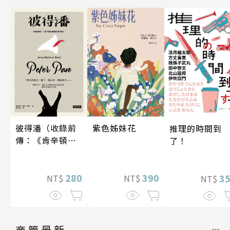
紫色姊妹花
彼得潘（收錄前
推理的時間到
傳：《肯辛頓花
了！
園裡的彼得
潘》）
390
280
3
NT$
NT$
NT$
商管最新