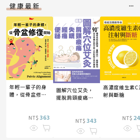
健康最新
年輕一輩子的身
高濃度維生素C
圖解穴位艾灸，
體，從骨盆修復
射與斷糖
擺脫肩頸痠痛、
開始：透過「呼
失眠、經痛和便
吸法×伸展×運
祕
動」，遠離小腹
363
2
NT$
NT$
343
NT$
凸出、肩頸僵
硬、慢性疼痛