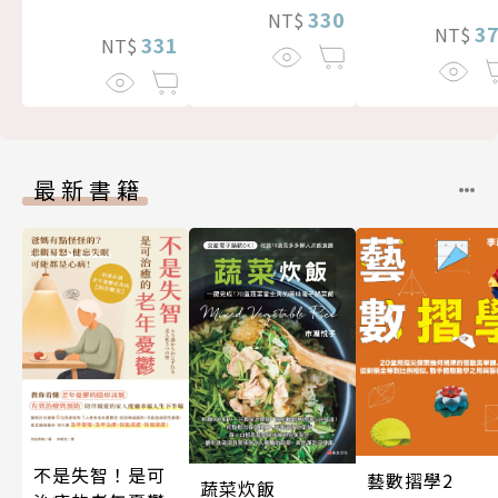
330
NT$
3
NT$
331
NT$
最新書籍
不是失智！是可
藝數摺學2
蔬菜炊飯