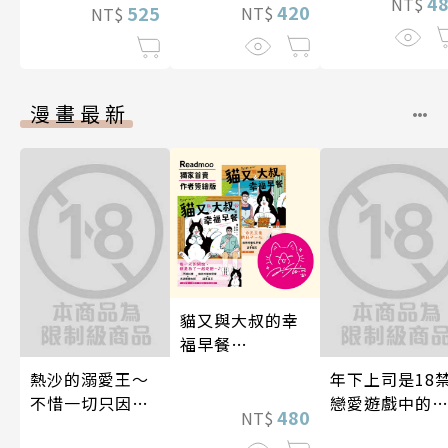
4
NT$
420
525
NT$
NT$
漫畫最新
貓又與大叔的幸
福早餐
1&2【Readmoo
熱沙的溺愛王～
年下上司是18
獨家典藏套書】
不惜一切只因愛
戀愛遊戲中的
480
NT$
上了妳～ 05
推！？ 09