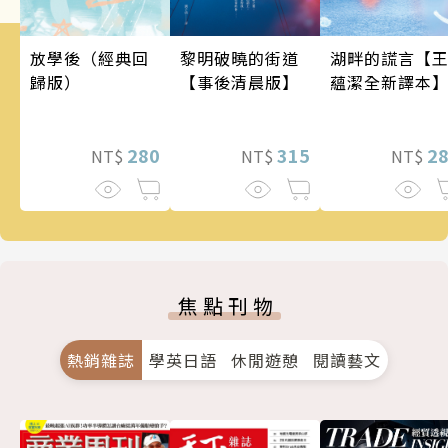
黎明破曉的街道
湖畔的謊言【
放學後（經典回
【事後清晨版】
蘊潔全新譯本
歸版）
315
2
280
NT$
NT$
NT$
焦點刊物
熱銷雜誌
學英日語
休閒遊憩
閱讀藝文