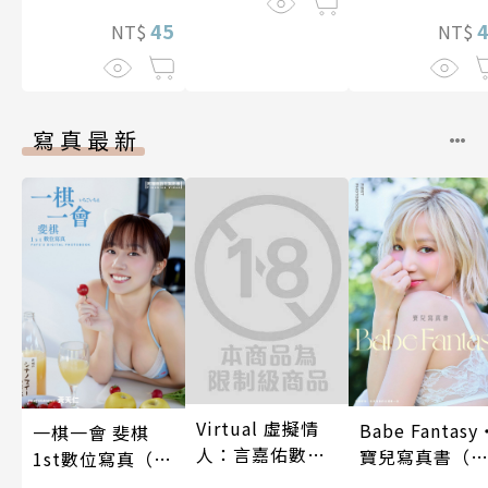
45
NT$
NT$
寫真最新
Virtual 虛擬情
Babe Fantasy
一棋一會 斐棋
人：言嘉佑數位
寶兒寫真書（
1st數位寫真（含
寫真
贈多張未公開
影音）