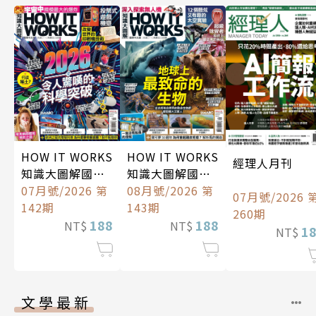
HOW IT WORKS
HOW IT WORKS
經理人月刊
知識大圖解國際
知識大圖解國際
中文版
07月號/2026 第
中文版
08月號/2026 第
07月號/2026 
142期
143期
260期
188
188
NT$
NT$
1
NT$
文學最新