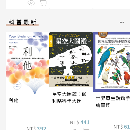
科普最新
星空大圖鑑：伽
世界原生鸚鵡
利他
利略科學大圖鑑
繪圖鑑
25
441
NT$
6
NT$
392
NT$