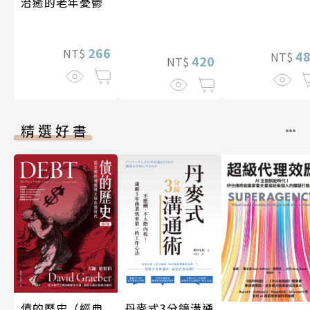
治癒的老年憂鬱
266
NT$
4
NT$
420
NT$
精選好書
債的歷史（經典
丹麥式3分鐘溝通