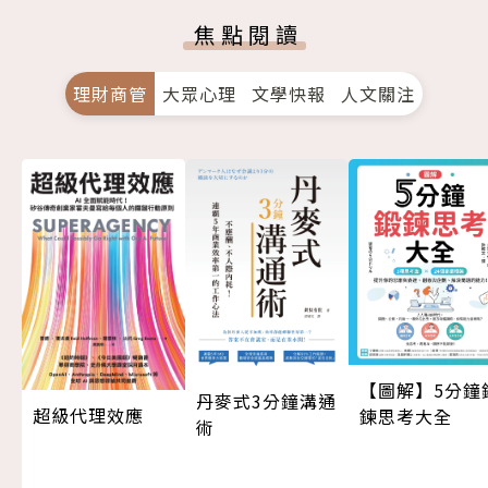
焦點閱讀
理財商管
大眾心理
文學快報
人文關注
【圖解】5分鐘
丹麥式3分鐘溝通
超級代理效應
鍊思考大全
術