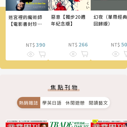
幻夜（單冊經
惡意【獨步20週
迷宮裡的魔術師
回歸版）
年紀念版】
【電影書封珍藏
版】
5
266
390
NT$
NT$
NT$
焦點刊物
熱銷雜誌
學英日語
休閒遊憩
閱讀藝文