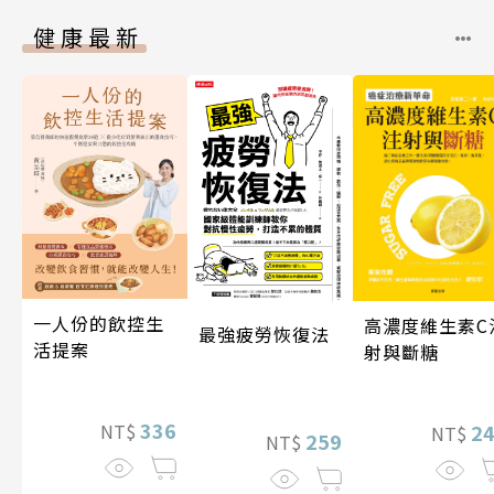
健康最新
一人份的飲控生
高濃度維生素C
最強疲勞恢復法
活提案
射與斷糖
336
2
NT$
NT$
259
NT$