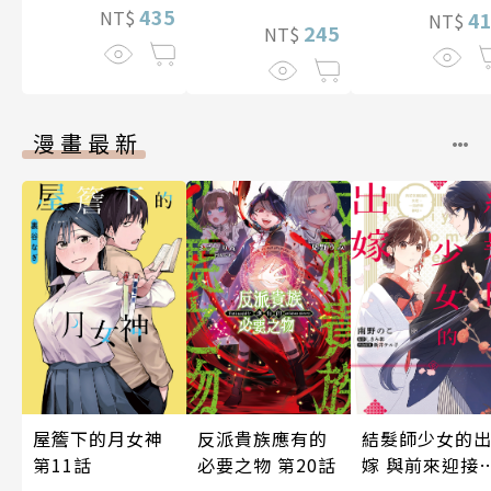
435
NT$
4
NT$
245
NT$
漫畫最新
屋簷下的月女神
反派貴族應有的
結髮師少女的
第11話
必要之物 第20話
嫁 與前來迎接