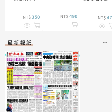
特別版）
影音）
【電子書加贈4
幅獨享福利美
490
NT$
350
照】
4
NT$
NT$
最新報紙