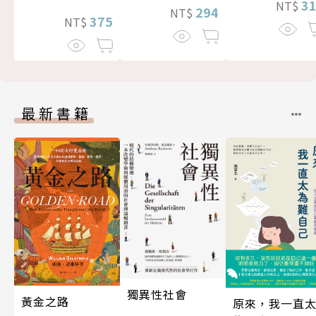
3
NT$
294
NT$
375
NT$
最新書籍
獨異性社會
黃金之路
原來，我一直