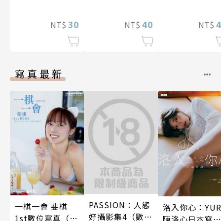
夫君，一同侍
神明。 第10話
30
40
NT$
NT$
NT$
寫真最新
PASSION：人態
一棋一會 斐棋
洛入你心：YUR
好攝影集4（數位
1st數位寫真（含
陳洛心日本寫