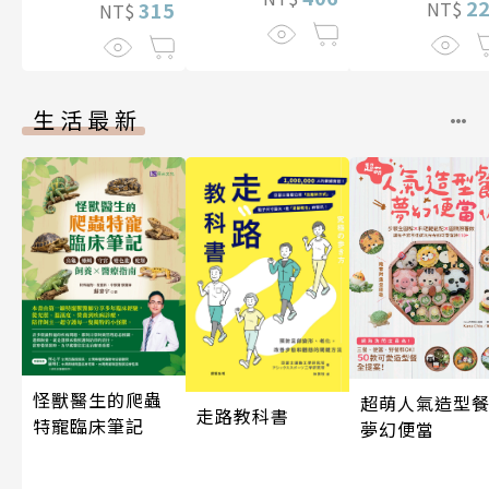
2
315
NT$
NT$
生活最新
怪獸醫生的爬蟲
超萌人氣造型餐
走路教科書
特寵臨床筆記
夢幻便當