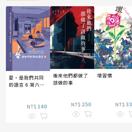
後來他們都做了
壞習慣
愛，是我們共同
該做的事
的語言 6 第六屆
台灣房屋親情文
學獎作品合集
250
3
NT$
NT$
140
NT$