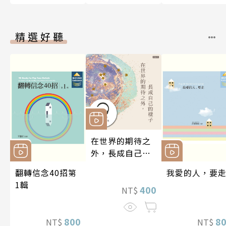
精選好聽
在世界的期待之
外，長成自己的
樣子【有聲書】
翻轉信念40招第
我愛的人，要
1輯
400
NT$
800
8
NT$
NT$