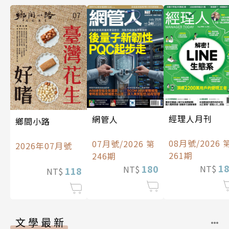
經理人月刊
網管人
鄉間小路
08月號/2026 
07月號/2026 第
2026年07月號
261期
246期
1
180
NT$
NT$
118
NT$
文學最新