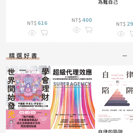
為難自己
400
NT$
616
NT$
2
NT$
精選好書
自律的陷阱