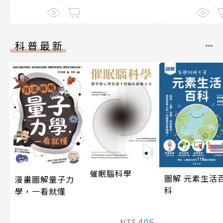
科普最新
催眠腦科學
圖解 元素生活
漫畫圖解量子力
科
學，一看就懂
406
NT$