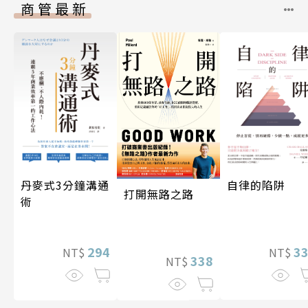
商管最新
丹麥式3分鐘溝通
自律的陷阱
打開無路之路
術
294
3
NT$
NT$
338
NT$