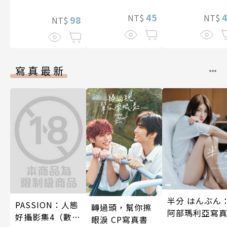
45
NT$
NT$
98
NT$
寫真最新
半分 はんぶん
PASSION：人態
轉過頭，幫你擦
阿部瑪利亞寫
好攝影集4（數位
眼淚 CP寫真書