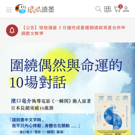
【公告】琅琅讀墨書櫃開通常見問題
0
【公告】琅琅讀墨 3 分鐘完成書櫃開通與資產合併申
請圖文教學
【公告】琅琅書店服務升級重要說明及資產合併結果
查詢
【公告】琅琅讀墨數位閱讀資產合併與書櫃開通申請