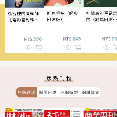
紅色手指（經典
杜鵑鳥的蛋是
迷宮裡的魔術師
回歸版）
的（經典回歸
【電影書封珍藏
版）
版】
245
3
390
NT$
NT$
NT$
焦點刊物
熱銷雜誌
學英日語
休閒遊憩
閱讀藝文