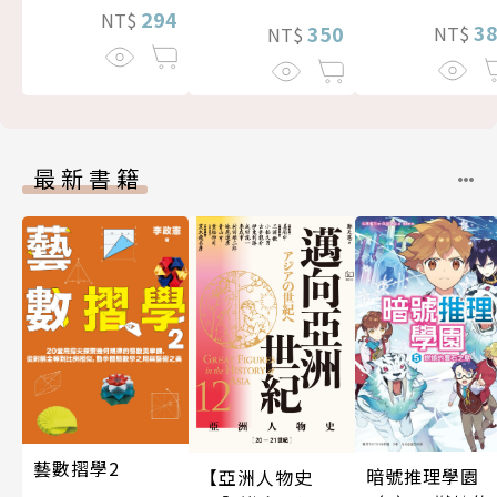
294
NT$
3
350
NT$
NT$
最新書籍
藝數摺學2
暗號推理學園
【亞洲人物史