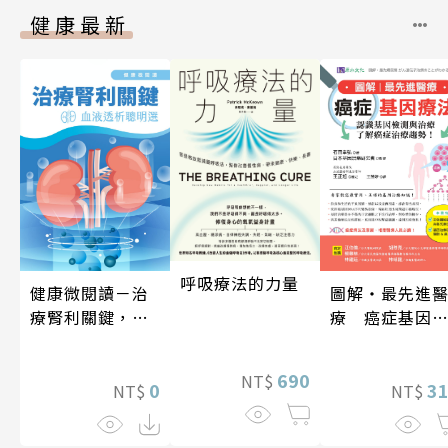
健康最新
呼吸療法的力量
健康微閱讀－治
圖解‧最先進
療腎利關鍵，血
療 癌症基因
液透析聰明選
法
690
NT$
0
3
NT$
NT$