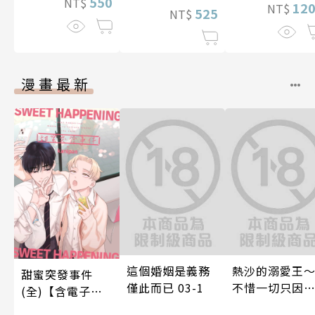
550
NT$
12
NT$
525
NT$
漫畫最新
這個婚姻是義務
熱沙的溺愛王
甜蜜突發事件
僅此而已 03-1
不惜一切只因
(全)【含電子限
上了妳～ 06
定特典】