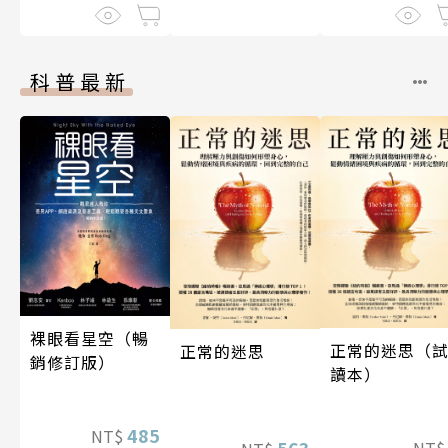
科普最新
裸眼看星空（暢
正常的迷思（
正常的迷思
銷修訂版）
讀本）
485
NT$
563
NT