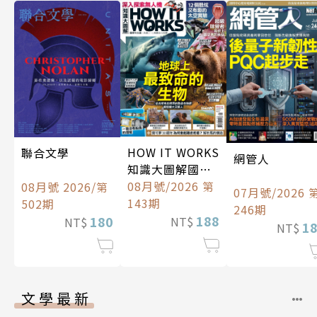
HOW IT WORKS
聯合文學
網管人
知識大圖解國際
中文版
08月號/2026 第
08月號 2026/第
07月號/2026 
143期
502期
246期
188
180
NT$
NT$
1
NT$
文學最新