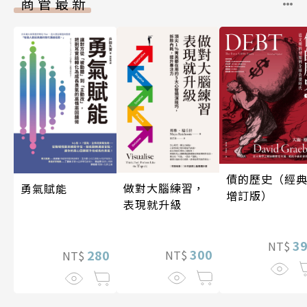
商管最新
債的歷史（經
做對大腦練習，
勇氣賦能
增訂版）
表現就升級
3
NT$
300
280
NT$
NT$