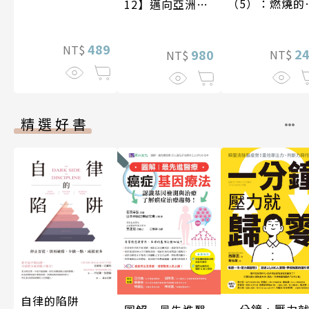
（5）：燃燒的
12】邁向亞洲世
石島
紀〔20—21世
紀〕
489
NT$
2
980
NT$
NT$
精選好書
自律的陷阱
一分鐘，壓力