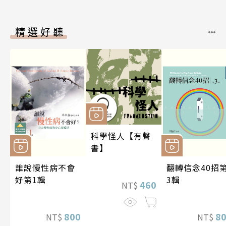
精選好聽
科學怪人【有聲
書】
誰說慢性病不會
翻轉信念40招
好第1輯
3輯
460
NT$
800
8
NT$
NT$