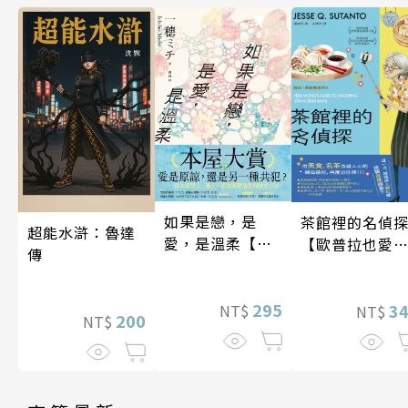
如果是戀，是
茶館裡的名偵
超能水滸：魯達
愛，是溫柔【限
【歐普拉也愛
傳
時贈品版】
引爆國際說書
紅數十萬則好
295
《茶館裡的嫌
3
NT$
NT$
200
NT$
人》續作】