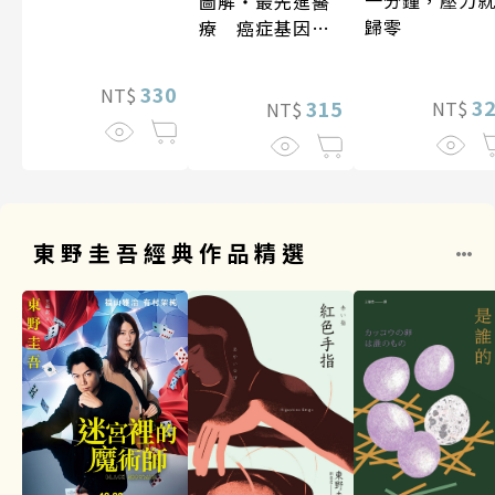
圖解‧最先進醫
歸零
療 癌症基因療
法
330
NT$
3
315
NT$
NT$
東野圭吾經典作品精選