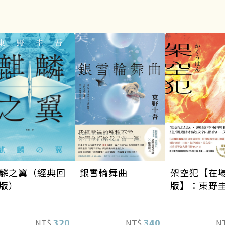
銀雪輪舞曲
架空犯【在
麟之翼（經典回
版】：東野
版）
道40週年紀
《天鵝與蝙
340
320
NT$
N
NT$
列重磅新作