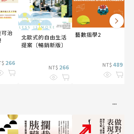
是可治
藝數摺學2
北歐式的自由生活
鬱
提案〔暢銷新版〕
266
T$
489
NT$
266
NT$