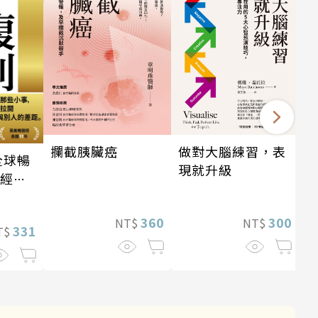
攔截胰臟癌
做對大腦練習，表
全球暢
現就升級
・經典
360
300
NT$
NT$
331
T$