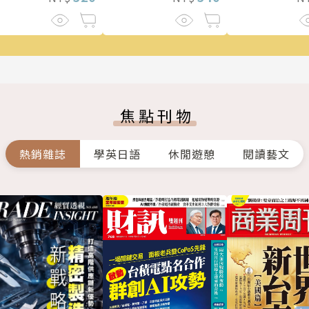
焦點刊物
熱銷雜誌
學英日語
休閒遊憩
閱讀藝文