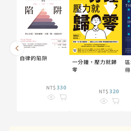
自律的陷阱
一分鐘，壓力就歸
區
零
冊
330
NT$
320
NT$