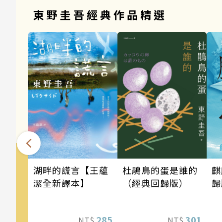
東野圭吾經典作品精選
麒
湖畔的謊言【王蘊
杜鵑鳥的蛋是誰的
歸
潔全新譯本】
（經典回歸版）
285
301
NT$
NT$