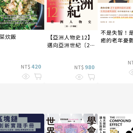
不是失智！
菜炊飯
【亞洲人物史12】
癒的老年憂
邁向亞洲世紀〔20
—21世紀〕
N
420
980
NT$
NT$