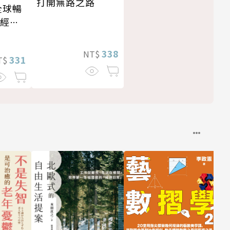
打開無路之路
全球暢
・經典
338
NT$
331
T$