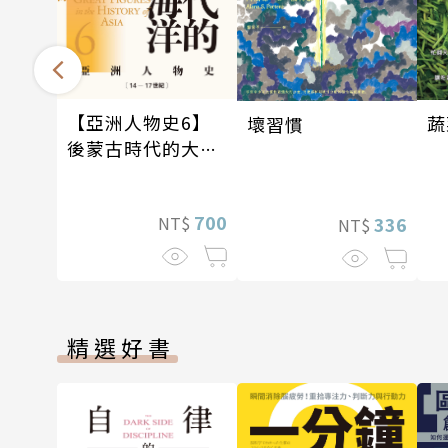
【亞洲人物史6】
蔬
壞習慣
後蒙古時代的大陸
與海洋〔14—17世
紀〕
700
NT$
336
NT$
精選好書