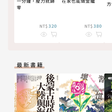
一分鐘，壓力就歸
在家也能做金繼
方
零
320
380
NT$
NT$
最新書籍