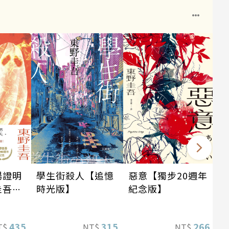
場證明
學生街殺人【追憶
惡意【獨步20週年
圭吾出
時光版】
紀念版】
念！
蝠》系
435
315
266
T$
NT$
NT$
！