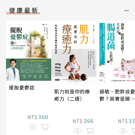
健康最新
擺脫憂鬱症
肌力就是你的療
過敏、肥胖或
癒力（二版）
鬱？其實是腸
菌在抗議！
360
NT$
266
3
NT$
NT$