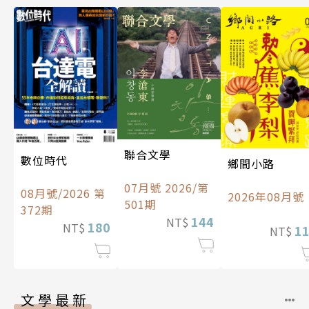
聯合文學
數位時代
鄉間小路
07月號 2026/第
08月號/2026 第
2026年08月號
501期
372期
144
NT$
180
NT$
1
NT$
文學最新