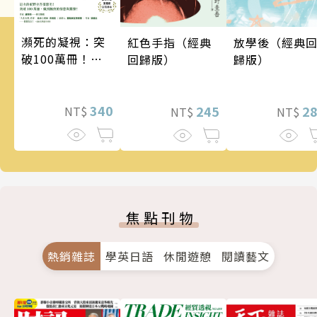
瀕死的凝視：突
紅色手指（經典
放學後（經典
破100萬冊！這
回歸版）
歸版）
次的東野圭吾很
惡劣！瘋到極致
的情慾與驚悚！
340
245
2
NT$
NT$
NT$
焦點刊物
熱銷雜誌
學英日語
休閒遊憩
閱讀藝文