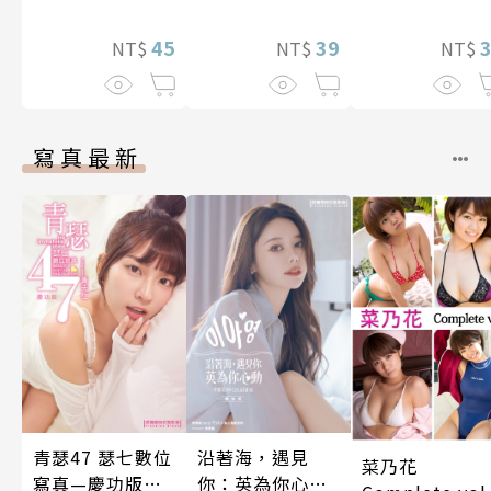
45
39
NT$
NT$
NT$
寫真最新
青瑟47 瑟七數位
沿著海，遇見
菜乃花
寫真—慶功版
你：英為你心動