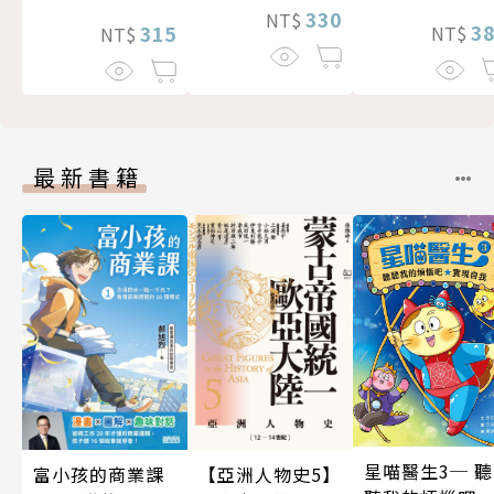
330
NT$
3
315
NT$
NT$
最新書籍
星喵醫生3─ 聽
富小孩的商業課
【亞洲人物史5】