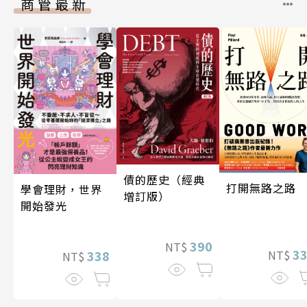
商管最新
債的歷史（經典
打開無路之路
學會理財，世界
增訂版）
開始發光
390
NT$
3
338
NT$
NT$