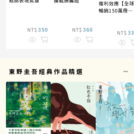
攔截胰臟癌
鬆綁表現焦慮
複利效應【全
暢銷150萬冊・
經典新修版】
360
350
NT$
NT$
3
NT$
東野圭吾經典作品精選