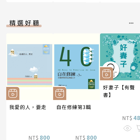
精選好聽
好妻子【有聲
書】
我愛的人，要走
自在修練第3輯
4
NT$
800
800
NT$
NT$