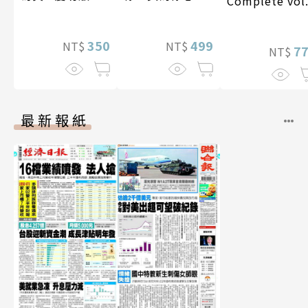
Complete vol
（含影音）
李雅英1st台灣感
性紙上電影系列
350
數位版
499
NT$
NT$
7
NT$
最新報紙