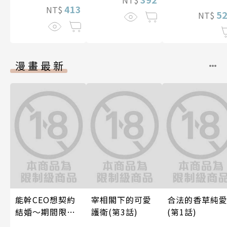
413
NT$
5
NT$
漫畫最新
能幹CEO想契約
宰相閣下的可愛
合法的香草純
結婚～期間限定
護衛(第3話)
(第1話)
夢幻老公～ 06