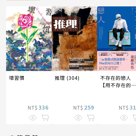
推理 (304)
不存在的戀人
壞習慣
【用不存在的
愛，治癒存在
孤獨】
259
3
336
NT$
NT$
NT$