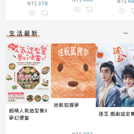
4
NT$
378
NT$
生活最新
迷航狐狸夢
超萌人氣造型餐X
逐玉 戲劇設定
夢幻便當
392
NT$