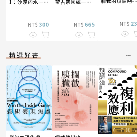
聽我的煩惱吧-
1：沙漠的水一瓶
蒙古帝國統一歐
現自我
一千元？看懂商
亞大陸〔12—14
業經營的16個模
世紀〕
2
NT$
式
300
665
NT$
NT$
精選好書