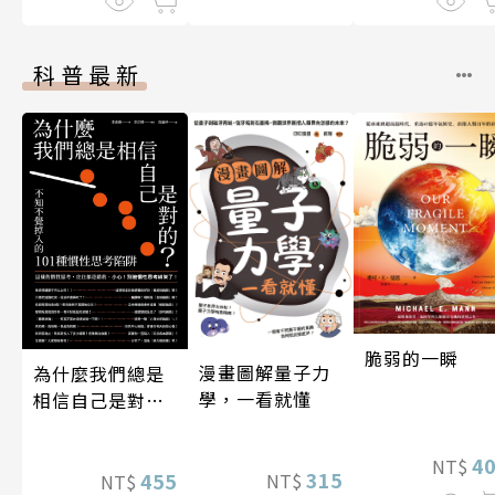
科普最新
脆弱的一瞬
漫畫圖解量子力
為什麼我們總是
學，一看就懂
相信自己是對
的？（四版）
4
NT$
315
455
NT$
NT$