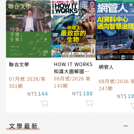
HOW IT WORKS
聯合文學
網管人
知識大圖解國際
中文版
08月號/2026 第
07月號 2026/第
08月號/2026 
143期
501期
247期
188
144
NT$
NT$
1
NT$
文學最新