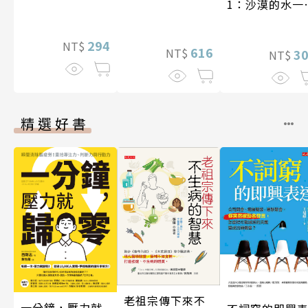
1：沙漠的水一
一千元？看懂
業經營的16個
294
NT$
616
NT$
式
3
NT$
精選好書
老祖宗傳下來不
一分鐘，壓力就