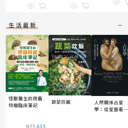
生活最新
怪獸醫生的爬蟲
蔬菜炊飯
人際關係占星
特寵臨床筆記
學：從星盤看
愛情、性與人
間的契合度
435
NT$