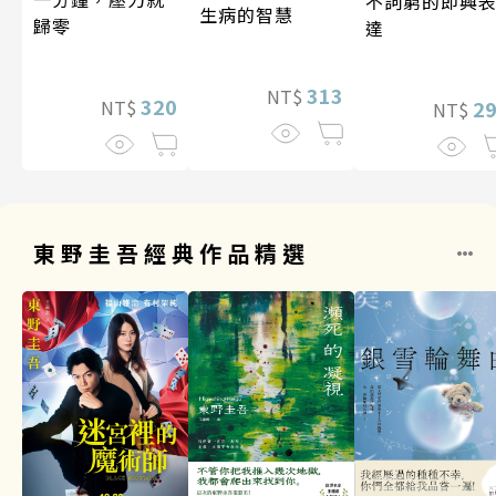
不詞窮的即興
生病的智慧
歸零
達
313
NT$
320
2
NT$
NT$
東野圭吾經典作品精選