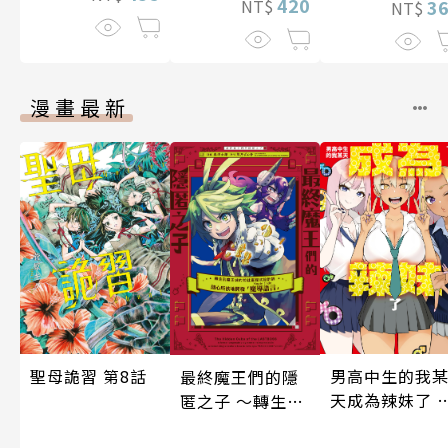
420
NT$
3
NT$
漫畫最新
聖母詭習 第8話
男高中生的我
最終魔王們的隱
天成為辣妹了 
匿之子 ～轉生到
10話
魔王城的前社畜