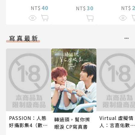
程式設計師隨心
40
所欲地開發「魔
30
NT$
NT$
NT$
導語言《Magic
Code》」～ 第
11話
寫真最新
PASSION：人態
Virtual 虛擬情
轉過頭，幫你擦
好攝影集4（數位
人：言嘉佑數
眼淚 CP寫真書
特別版）
寫真