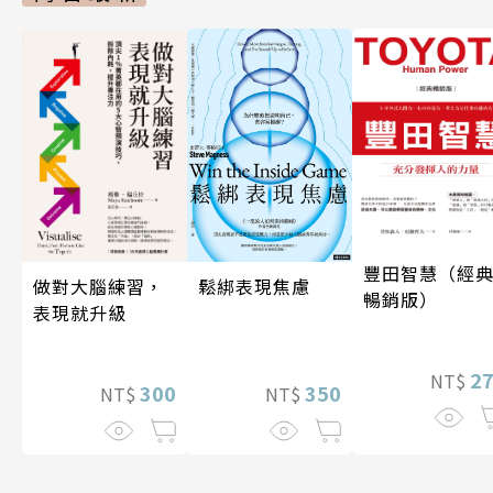
豐田智慧（經
做對大腦練習，
鬆綁表現焦慮
暢銷版）
表現就升級
2
NT$
300
350
NT$
NT$