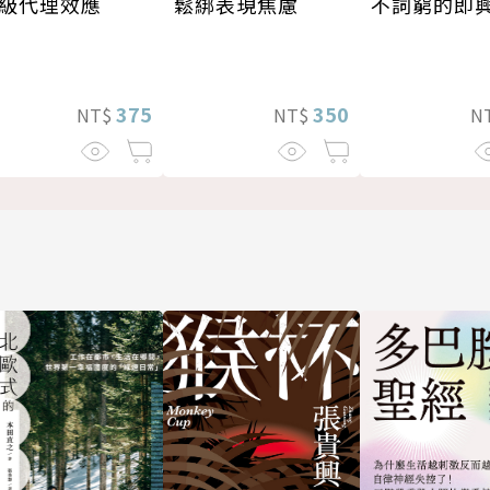
級代理效應
鬆綁表現焦慮
不詞窮的即
375
350
NT$
NT$
N