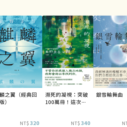
瀕死的凝視：突破
銀雪輪舞曲
麟之翼（經典回
100萬冊！這次的
版）
東野圭吾很惡劣！
瘋到極致的情慾與
340
320
NT$
N
NT$
驚悚！