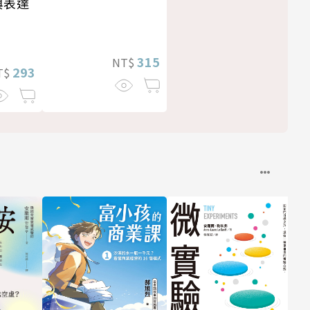
興表達
315
NT$
293
T$