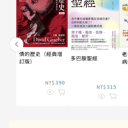
債的歷史（經典增
老
多巴胺聖經
訂版）
病
390
NT$
315
NT$