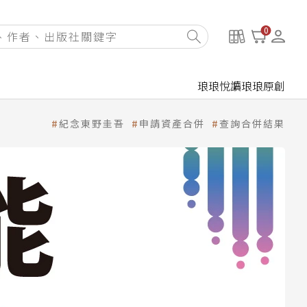
0
琅琅悅讀
琅琅原創
紀念東野圭吾
申請資產合併
查詢合併結果