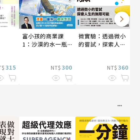
富小孩的商業課
微實驗：透過微小
1：沙漠的水一瓶
的嘗試，探索人生
一千元？看懂商業
的無限可能
經營的16個模式
300
360
315
NT$
NT$
T$