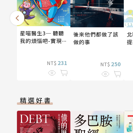
星喵醫生3─ 聽聽
北
後來他們都做了該
我的煩惱吧-實現自
提
做的事
我
231
NT$
250
NT$
精選好書