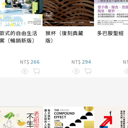
歐式的自由生活
多巴胺聖經
猴杯（復刻典藏
案〔暢銷新版〕
版）
266
294
NT$
N
NT$