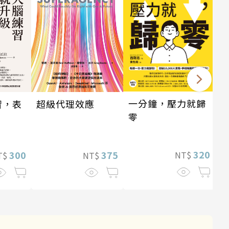
一分鐘，壓力就歸
習，表
超級代理效應
零
320
300
375
NT$
T$
NT$