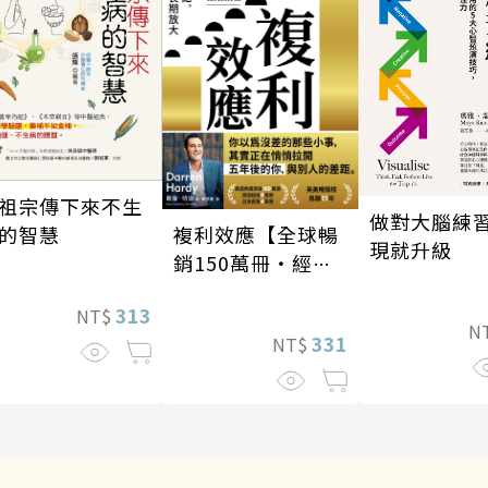
祖宗傳下來不生
做對大腦練
複利效應【全球暢
的智慧
現就升級
銷150萬冊・經典
新修版】
313
NT$
N
331
NT$