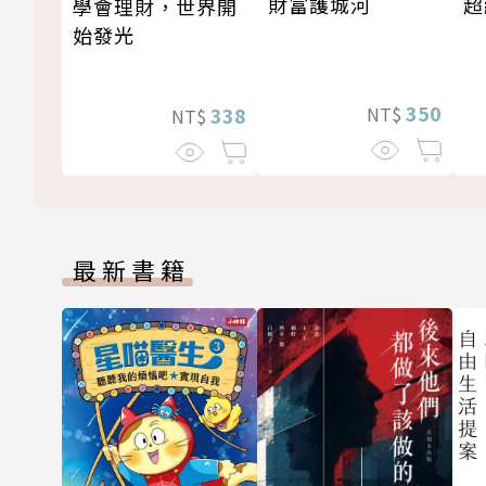
超
財富護城河
學會理財，世界開
始發光
350
NT$
338
NT$
最新書籍