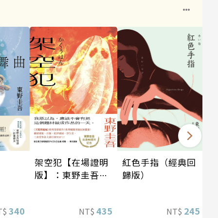
架空犯【在場證明
紅色手指（經典回
版】：東野圭吾出
歸版）
道40週年紀念！
《天鵝與蝙蝠》系
340
435
245
T$
NT$
NT$
列重磅新作！