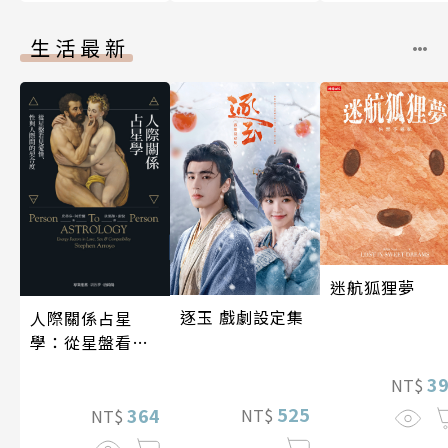
生活最新
迷航狐狸夢
逐玉 戲劇設定集
人際關係占星
學：從星盤看見
愛情、性與人際
3
NT$
間的契合度
525
364
NT$
NT$