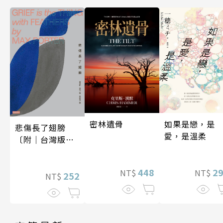
密林遺骨
如果是戀，是
悲傷長了翅膀
愛，是溫柔
〔附｜台灣版獨
家授權作者手寫
問候印簽〕
448
2
NT$
NT$
252
NT$