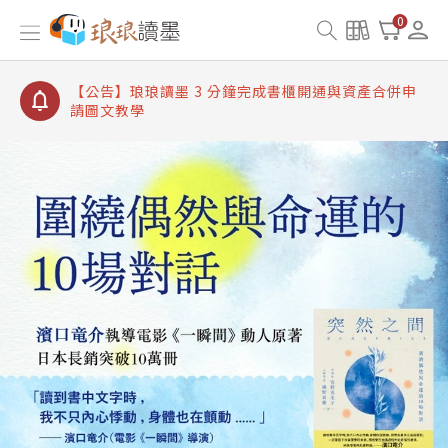
【公告】琅琅讀墨書櫃開通常見問題
0
【公告】琅琅讀墨 3 分鐘完成書櫃開通與資產合併申
請圖文教學
【公告】琅琅書店服務升級重要說明及資產合併結果
查詢
【公告】琅琅讀墨數位閱讀資產合併與書櫃開通申請