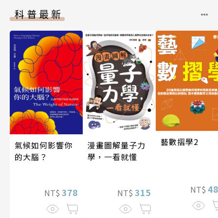
科普最新
藝數摺學2
漫畫圖解量子力
氣候如何影響你
學，一看就懂
的大腦？
4
NT$
315
378
NT$
NT$