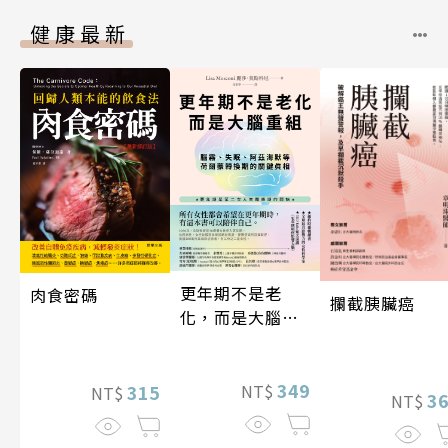
健康最新
更年期不是老
肉食密碼
攔截胰臟癌
化，而是大腦重
組
349
315
NT$
NT$
3
NT$