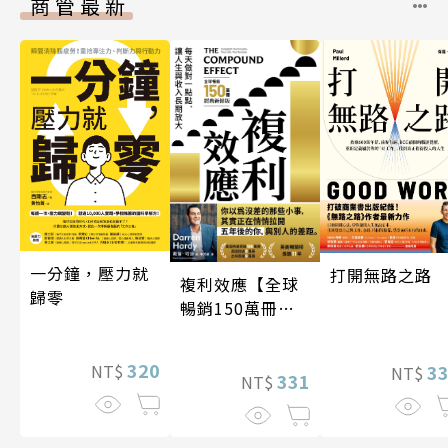
商管最新
一分鐘，壓力就
打開無路之路
複利效應【全球
歸零
暢銷150萬冊・
經典新修版】
320
3
NT$
NT$
331
NT$