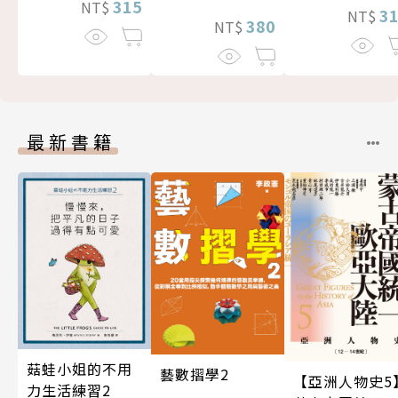
315
NT$
3
NT$
380
NT$
最新書籍
菇蛙小姐的不用
藝數摺學2
【亞洲人物史5
力生活練習2