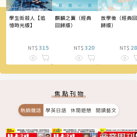
麒麟之翼（經典
學生街殺人【追
放學後（經典
回歸版）
憶時光版】
歸版）
320
315
2
NT$
NT$
NT$
焦點刊物
熱銷雜誌
學英日語
休閒遊憩
閱讀藝文