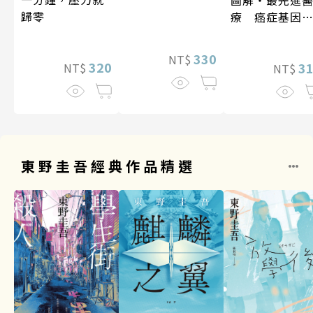
歸零
療 癌症基因
法
330
NT$
320
3
NT$
NT$
東野圭吾經典作品精選