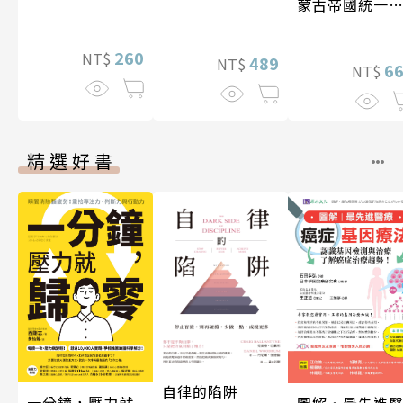
蒙古帝國統一
亞大陸〔12—1
世紀〕
260
NT$
489
NT$
6
NT$
精選好書
自律的陷阱
一分鐘，壓力就
圖解‧最先進