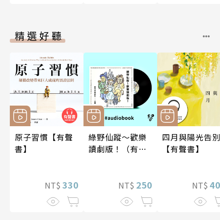
精選好聽
原子習慣【有聲
綠野仙蹤～歡樂
四月與陽光告
書】
讀劇版！（有聲
【有聲書】
書）
330
250
4
NT$
NT$
NT$