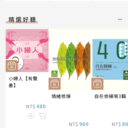
精選好聽
小婦人【有聲
書】
情緒修煉
自在修練第3輯
480
NT$
960
8
NT$
NT$