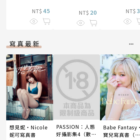
照顧人(第4話)
45
NT$
NT$
20
NT$
寫真最新
PASSION：人態
想見妮‧Nicole
Babe Fantasy
好攝影集4（數位
妮可寫真書
寶兒寫真書（