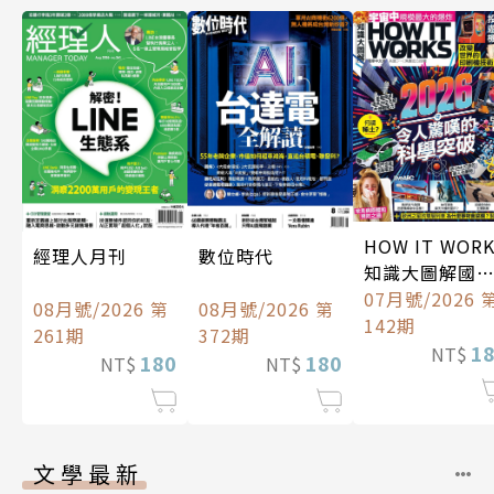
HOW IT WOR
經理人月刊
數位時代
知識大圖解國
中文版
07月號/2026 
08月號/2026 第
08月號/2026 第
142期
261期
372期
1
NT$
180
180
NT$
NT$
文學最新