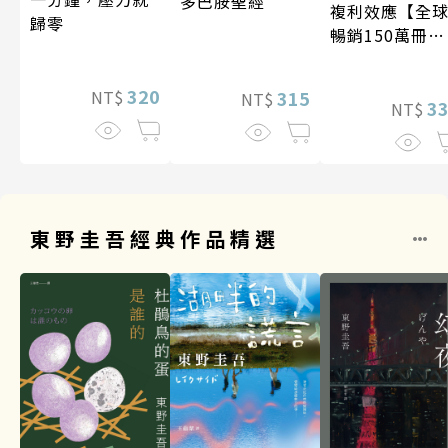
多巴胺聖經
複利效應【全
歸零
暢銷150萬冊・
經典新修版】
320
315
NT$
NT$
3
NT$
東野圭吾經典作品精選