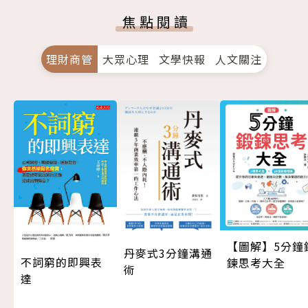
焦點閱讀
理財商管
大眾心理
文學快報
人文關注
【圖解】5分鐘
丹麥式3分鐘溝通
不詞窮的即興表
鍊思考大全
術
達