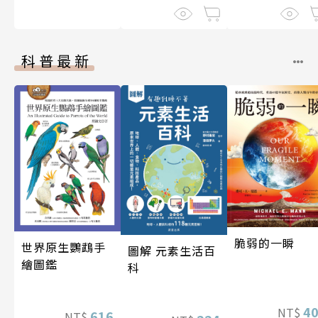
科普最新
脆弱的一瞬
世界原生鸚鵡手
圖解 元素生活百
繪圖鑑
科
4
NT$
616
NT$