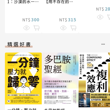
1：沙漠的水一瓶
【用不存在的
一千元？看懂商
愛，治癒存在的
2
NT$
業經營的16個模
孤獨】
式
300
315
NT$
NT$
精選好書
一分鐘，壓力就