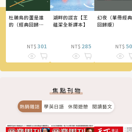
幻夜（單冊經
湖畔的謊言【王
杜鵑鳥的蛋是誰
回歸版）
蘊潔全新譯本】
的（經典回歸
版）
5
285
301
NT$
NT$
NT$
焦點刊物
熱銷雜誌
學英日語
休閒遊憩
閱讀藝文