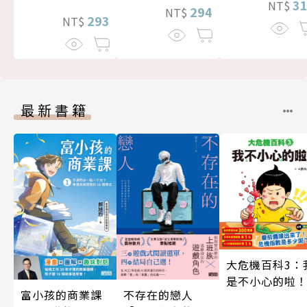
3
NT$
294
NT$
293
NT$
最新書籍
大危機百科3：
是不小心的啦
富小孩的商業課
不存在的戀人