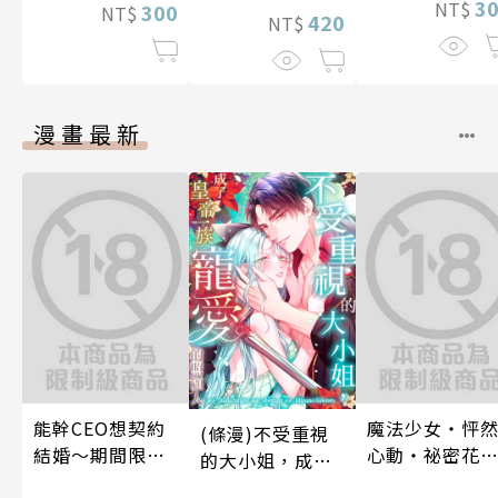
3
NT$
300
NT$
420
NT$
漫畫最新
能幹CEO想契約
魔法少女・怦
(條漫)不受重視
結婚～期間限定
心動・祕密花
的大小姐，成了
夢幻老公～ 05
(第3話)
皇帝一族寵愛的