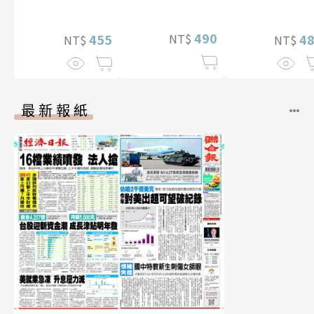
特別版）
贈多張未公開
片）
490
NT$
455
4
NT$
NT$
最新報紙