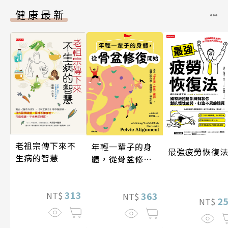
健康最新
老祖宗傳下來不
年輕一輩子的身
最強疲勞恢復
生病的智慧
體，從骨盆修復
開始：透過「呼
吸法×伸展×運
313
動」，遠離小腹
363
NT$
NT$
2
NT$
凸出、肩頸僵
硬、慢性疼痛