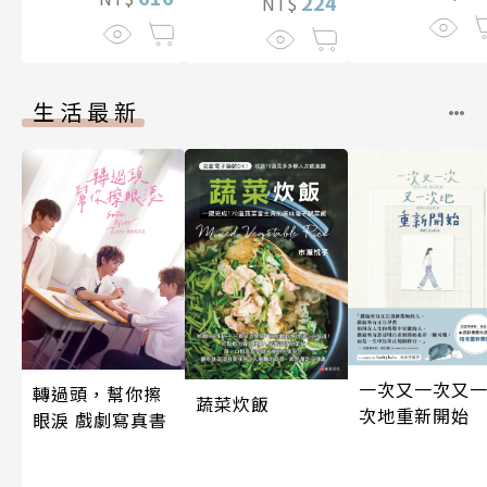
224
NT$
生活最新
一次又一次又
轉過頭，幫你擦
蔬菜炊飯
次地重新開始
眼淚 戲劇寫真書