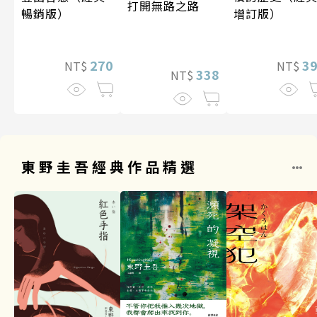
打開無路之路
暢銷版）
增訂版）
270
3
NT$
NT$
338
NT$
東野圭吾經典作品精選