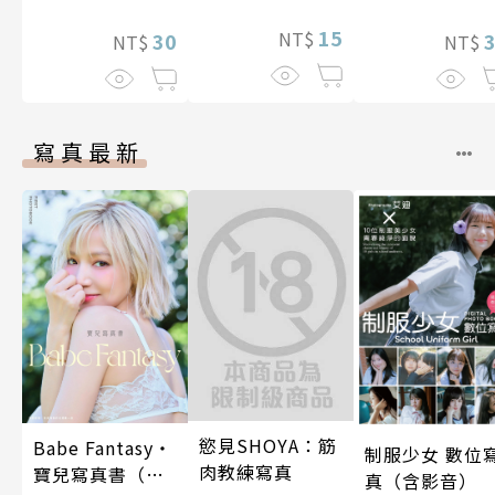
後，溺愛生活竟
金術師於500年
15
NT$
然開始了 第8話
30
後的世界甦醒
NT$
NT$
藉由製作藥水
捧為聖女大人
第8話
寫真最新
慾見SHOYA：筋
Babe Fantasy‧
制服少女 數位
肉教練寫真
寶兒寫真書（加
真（含影音）