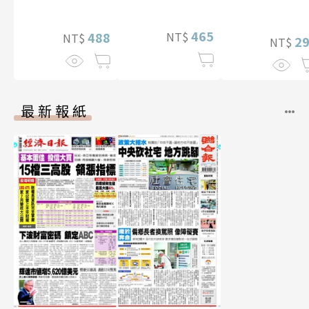
贈多張未公開照
片）
465
NT$
488
NT$
2
NT$
最新報紙