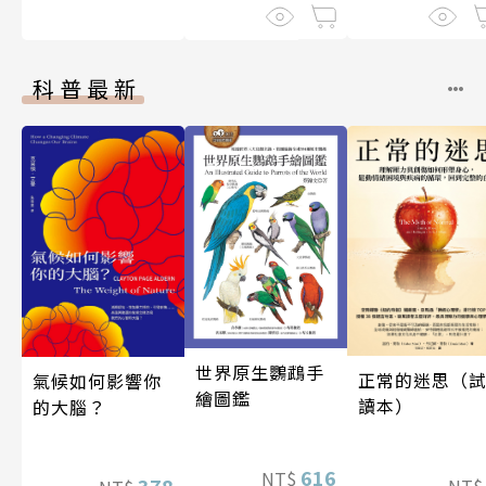
科普最新
世界原生鸚鵡手
正常的迷思（
氣候如何影響你
繪圖鑑
讀本）
的大腦？
616
NT$
378
NT