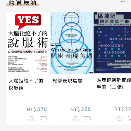
商管最新
區塊鏈創新實
大腦拒絕不了的
鬆綁表現焦慮
手冊（二版）
說服術
3
370
350
NT$
NT$
NT$