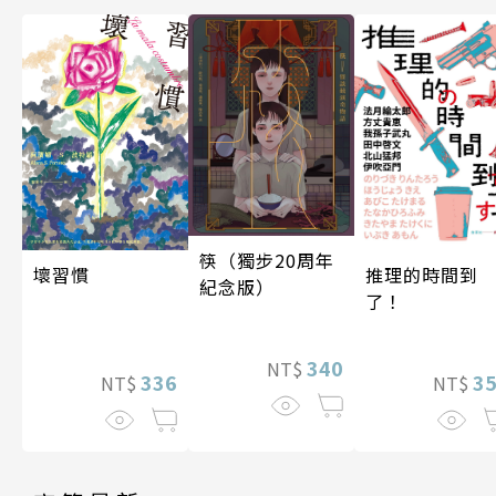
筷（獨步20周年
壞習慣
推理的時間到
紀念版）
了！
340
NT$
336
3
NT$
NT$