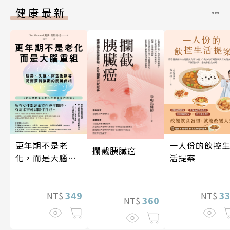
健康最新
更年期不是老
一人份的飲控
攔截胰臟癌
化，而是大腦重
活提案
組
349
3
NT$
NT$
360
NT$