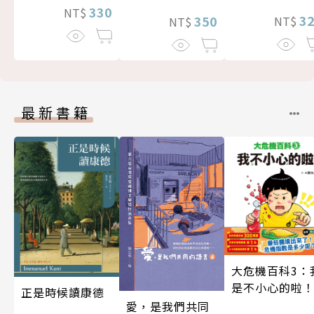
330
NT$
3
350
NT$
NT$
最新書籍
大危機百科3：
是不小心的啦
正是時候讀康德
愛，是我們共同