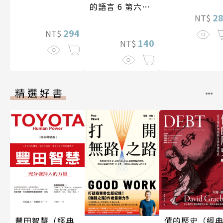
的語言 6 第六屆
2
NT$
台灣房屋親情文
學獎作品合集
294
NT$
140
NT$
精選好書
豐田智慧（經典
債的歷史（經