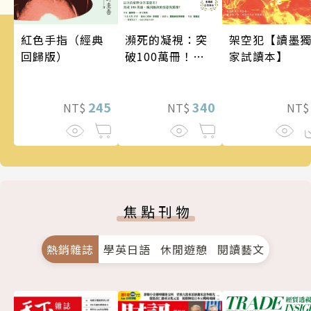
瀕死的凝視：突
架空犯【讀墨
紅色手指（經典
破100萬冊！這
家試讀本】
回歸版）
次的東野圭吾很
惡劣！瘋到極致
的情慾與驚悚！
340
245
NT$
NT
NT$
焦點刊物
熱銷雜誌
學英日語
休閒遊憩
閱讀藝文