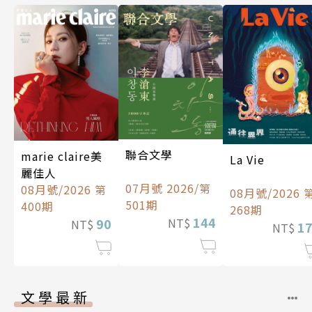
聯合文學
marie claire美
La Vie
麗佳人
07月號 2026/第
08月號/2026 第
08月號/2026 
501期
400期
268期
144
90
NT$
NT$
1
NT$
文學最新