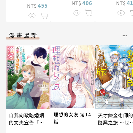
406
4
NT$
NT$
455
NT$
漫畫最新
理想的女友 第14
自我向政略婚姻
天才鍊金術師
話
的丈夫宣告「不
隨興之旅 ～世
愛我也沒關係」
最優秀前宮廷