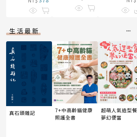
NT$
生活最新
7+中高齡貓健康
超萌人氣造型餐
真石頭雜記
照護全書
夢幻便當