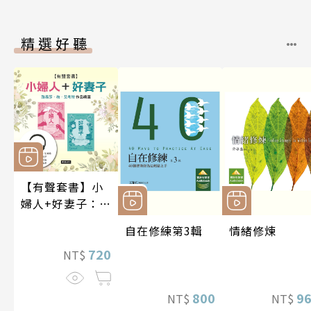
精選好聽
【有聲套書】小
婦人+好妻子：路
易莎．梅．艾考
自在修練第3輯
情緒修煉
特作品精選
720
NT$
800
9
NT$
NT$