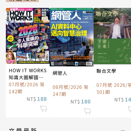
HOW IT WORKS
聯合文學
網管人
知識大圖解國際
中文版
07月號/2026 第
07月號 2026/
08月號/2026 第
142期
501期
247期
188
1
NT$
NT$
180
NT$
文學最新