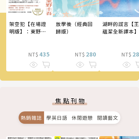
架空犯【在場證
湖畔的謊言【
放學後（經典回
明版】：東野圭
蘊潔全新譯本
歸版）
吾出道40週年紀
念！《天鵝與蝙
蝠》系列重磅新
435
2
280
NT$
NT$
NT$
作！
焦點刊物
熱銷雜誌
學英日語
休閒遊憩
閱讀藝文