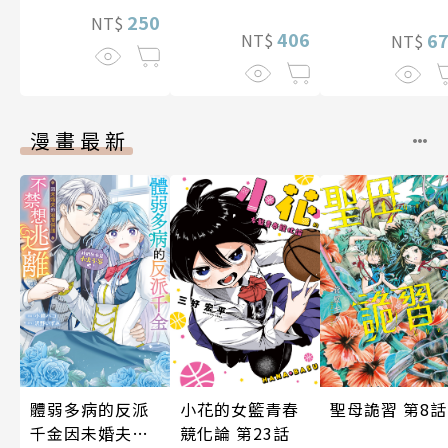
250
NT$
406
6
NT$
NT$
漫畫最新
聖母詭習 第8話
體弱多病的反派
小花的女籃青春
千金因未婚夫的
競化論 第23話