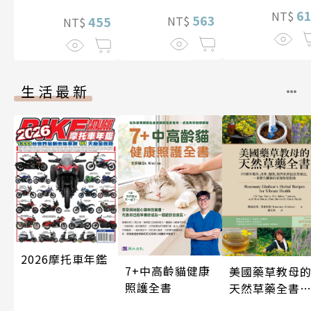
6
NT$
563
455
NT$
NT$
生活最新
2026摩托車年鑑
7+中高齡貓健康
美國藥草教母
照護全書
天然草藥全書
（二版）