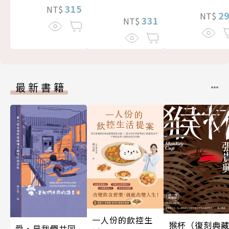
315
NT$
2
NT$
331
NT$
最新書籍
一人份的飲控生
猴杯（復刻典
愛，是我們共同