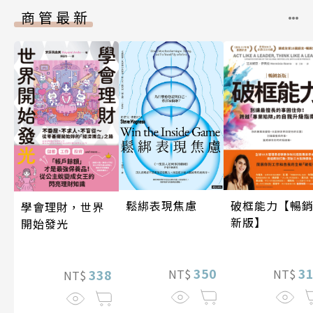
商管最新
鬆綁表現焦慮
破框能力【暢
學會理財，世界
新版】
開始發光
350
3
338
NT$
NT$
NT$