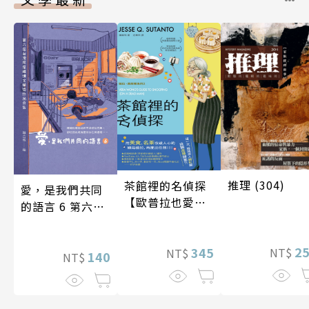
推理 (304)
茶館裡的名偵探
愛，是我們共同
【歐普拉也愛！
的語言 6 第六屆
引爆國際說書網
台灣房屋親情文
紅數十萬則好評
學獎作品合集
2
《茶館裡的嫌疑
345
NT$
NT$
140
NT$
人》續作】