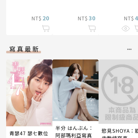
過度保護不禁想
逃離（我們原本
是水火不容
20
30
NT$
NT$
NT$
吧！） 第9話
寫真最新
半分 はんぶん：
慾見SHOYA：
青瑟47 瑟七數位
阿部瑪利亞寫真
肉教練寫真