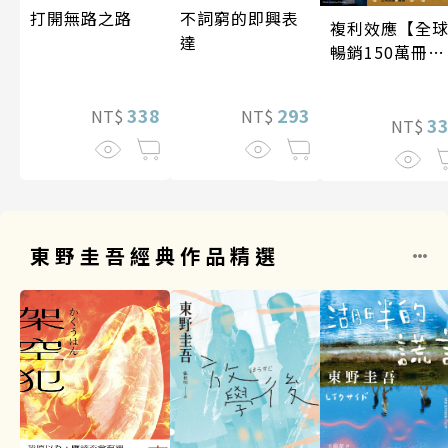
打開無路之路
不詞窮的即興表
複利效應【全
達
暢銷150萬冊・
經典新修版】
338
293
NT$
NT$
3
NT$
東野圭吾經典作品精選