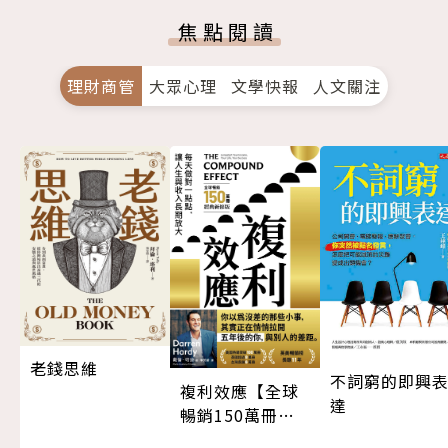
焦點閱讀
理財商管
大眾心理
文學快報
人文關注
老錢思維
不詞窮的即興
複利效應【全球
達
暢銷150萬冊・
經典新修版】