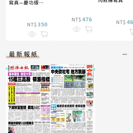
寫真—慶功版
（含影音）
476
NT$
4
NT$
350
NT$
最新報紙