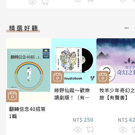
精選好聽
綠野仙蹤～歡樂
牧羊少年奇幻
讀劇版！（有聲
旅【有聲書】
書）
翻轉信念40招第
1輯
250
4
NT$
NT$