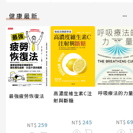
健康最新
呼吸療法的力
高濃度維生素C注
最強疲勞恢復法
射與斷糖
6
245
NT$
NT$
259
NT$