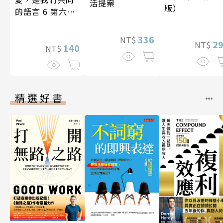
活提案
版）
的語言 6 第六屆
台灣房屋親情文
學獎作品合集
336
NT$
2
NT$
140
NT$
精選好書