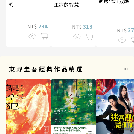
超級代理效應
術
生病的智慧
294
313
NT$
NT$
3
NT$
東野圭吾經典作品精選