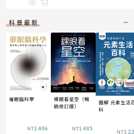
科普最新
催眠腦科學
裸眼看星空（暢
圖解 元素生活
銷修訂版）
科
406
485
NT$
NT$
2
NT$