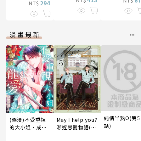
NT$
NT$
294
NT$
漫畫最新
純情半熟Ω(第5
(條漫)不受重視
May I help you?
話)
的大小姐，成了
漸近戀愛物語(第
皇帝一族寵愛的
5話)