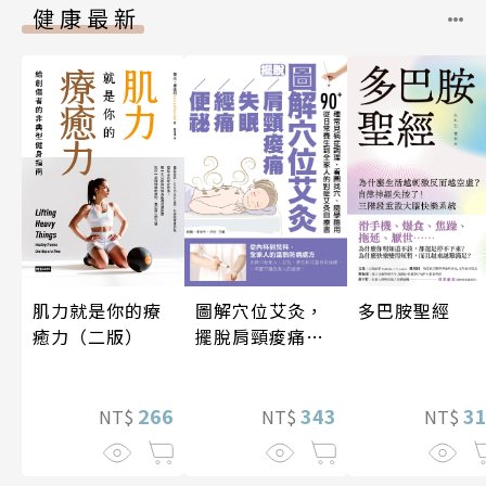
健康最新
圖解穴位艾灸，
多巴胺聖經
肌力就是你的療
擺脫肩頸痠痛、
癒力（二版）
失眠、經痛和便
祕
343
3
266
NT$
NT$
NT$