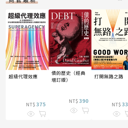
債的歷史（經典
超級代理效應
打開無路之路
增訂版）
390
NT$
375
3
NT$
NT$