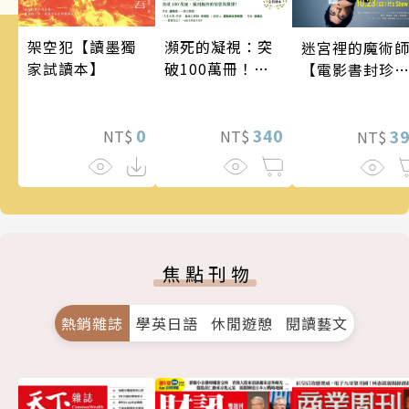
架空犯【讀墨獨
瀕死的凝視：突
迷宮裡的魔術
家試讀本】
破100萬冊！這
【電影書封珍
次的東野圭吾很
版】
惡劣！瘋到極致
0
的情慾與驚悚！
340
3
NT$
NT$
NT$
焦點刊物
熱銷雜誌
學英日語
休閒遊憩
閱讀藝文