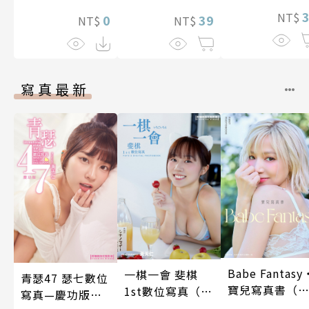
照顧人(第3話)
NT$
0
39
NT$
NT$
寫真最新
Babe Fantasy
一棋一會 斐棋
青瑟47 瑟七數位
寶兒寫真書（
1st數位寫真（含
寫真—慶功版
贈多張未公開
影音）