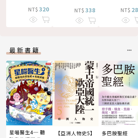
320
2
NT$
338
NT$
NT$
最新書籍
星喵醫生4─ 聽
多巴胺聖經
【亞洲人物史5】