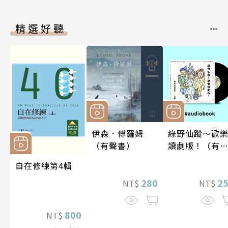
精選好聽
伊森．傅羅姆
綠野仙蹤～歡
（有聲書）
讀劇版！（有
書）
自在修練第4輯
280
2
NT$
NT$
800
NT$