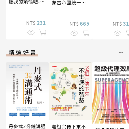
聽我的煩惱吧-假
蒙古帝國統一歐
期挑戰
亞大陸〔12—14
世紀〕
231
NT$
3
665
NT$
NT$
精選好書
丹麥式3分鐘溝通
老祖宗傳下來不