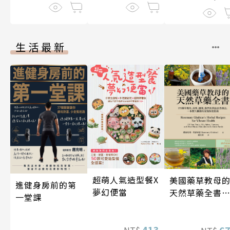
生活最新
超萌人氣造型餐X
美國藥草教母
進健身房前的第
夢幻便當
天然草藥全書
一堂課
（二版）
413
6