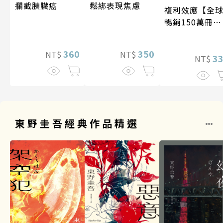
攔截胰臟癌
鬆綁表現焦慮
複利效應【全
暢銷150萬冊・
經典新修版】
360
350
NT$
NT$
3
NT$
東野圭吾經典作品精選