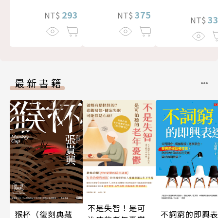
375
293
NT$
NT$
3
NT$
最新書籍
不是失智！是可
猴杯（復刻典藏
不詞窮的即興