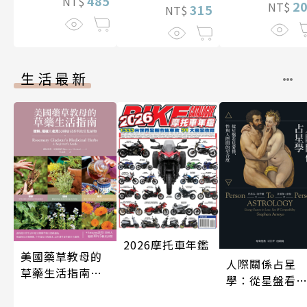
485
NT$
2
NT$
315
NT$
生活最新
2026摩托車年鑑
美國藥草教母的
人際關係占星
草藥生活指南
學：從星盤看
（二版）
愛情、性與人