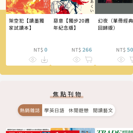
架空犯【讀墨獨
幻夜（單冊經
惡意【獨步20週
家試讀本】
回歸版）
年紀念版】
0
5
266
NT$
NT$
NT$
焦點刊物
熱銷雜誌
學英日語
休閒遊憩
閱讀藝文