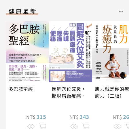
健康最新
圖解穴位艾灸，
多巴胺聖經
肌力就是你的
擺脫肩頸痠痛、
癒力（二版）
失眠、經痛和便
祕
343
315
2
NT$
NT$
NT$