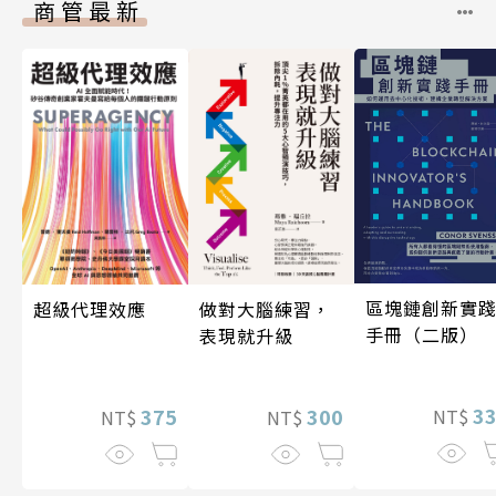
商管最新
區塊鏈創新實
超級代理效應
做對大腦練習，
手冊（二版）
表現就升級
3
375
300
NT$
NT$
NT$