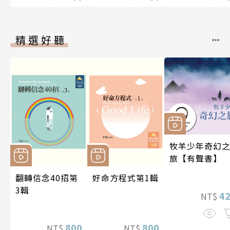
精選好聽
牧羊少年奇幻
旅【有聲書】
翻轉信念40招第
好命方程式第1輯
3輯
4
NT$
800
800
NT$
NT$