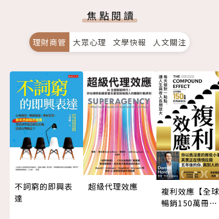
焦點閱讀
理財商管
大眾心理
文學快報
人文關注
超級代理效應
不詞窮的即興表
複利效應【全
達
暢銷150萬冊・
經典新修版】