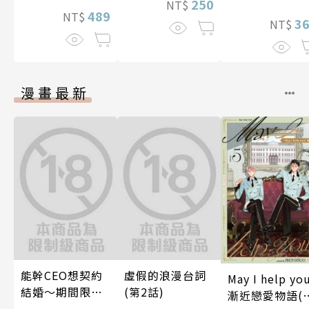
250
NT$
間的契合度
489
NT$
3
NT$
漫畫最新
能幹CEO想契約
虛假的浪漫台詞
May I help yo
結婚～期間限定
(第2話)
漸近戀愛物語(
夢幻老公～ 04