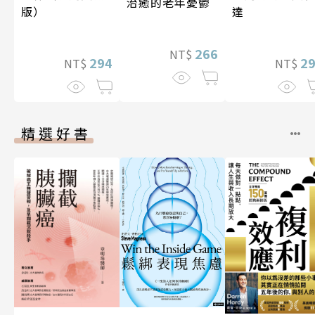
治癒的老年憂鬱
版）
達
266
NT$
294
2
NT$
NT$
精選好書