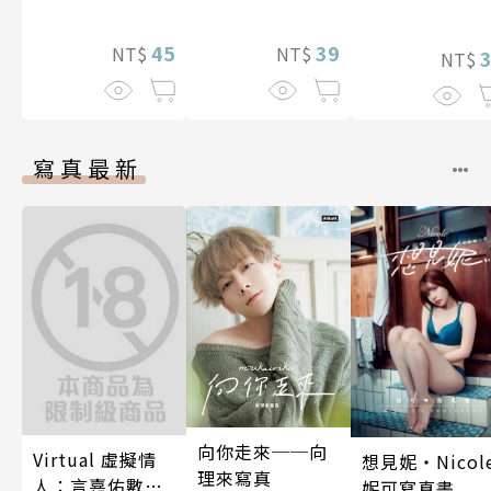
5話)
45
39
NT$
NT$
NT$
寫真最新
向你走來──向
Virtual 虛擬情
想見妮‧Nicol
理來寫真
人：言嘉佑數位
妮可寫真書