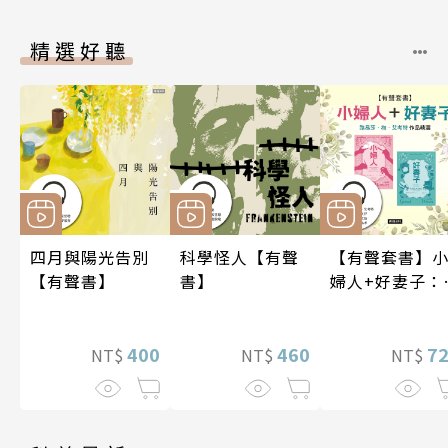
精選好聽
四月與陽光告別
科學怪人【有聲
【有聲套書】
【有聲書】
書】
婦人+好妻子：
易莎．梅．艾
特作品精選
400
460
7
NT$
NT$
NT$