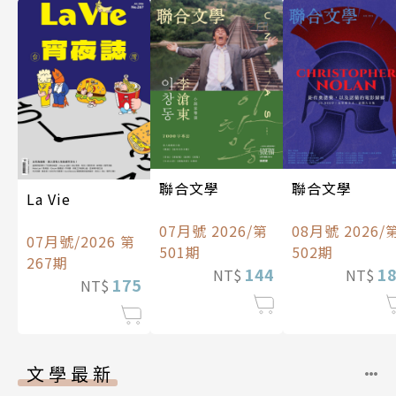
聯合文學
聯合文學
La Vie
07月號 2026/第
08月號 2026/
07月號/2026 第
501期
502期
267期
144
1
NT$
NT$
175
NT$
文學最新