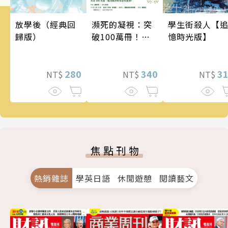
瀕死的凝視：突
學生街殺人【
放學後（經典回
破100萬冊！這
憶時光版】
歸版）
次的東野圭吾很
惡劣！瘋到極致
的情慾與驚悚！
340
3
280
NT$
NT$
NT$
焦點刊物
熱銷雜誌
學英日語
休閒遊憩
閱讀藝文