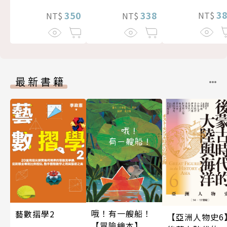
3
338
350
NT$
NT$
NT$
最新書籍
哦！有一艘船！
藝數摺學2
【亞洲人物史6
【冒險繪本】