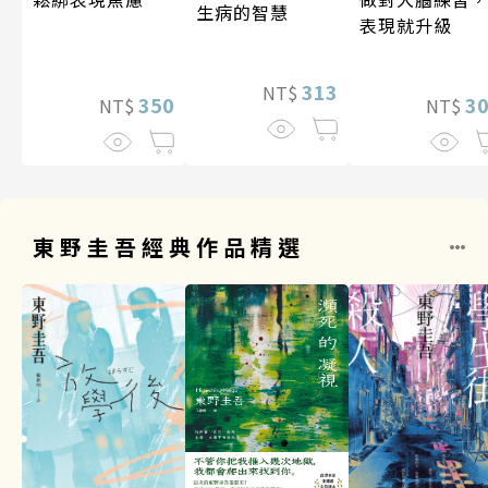
生病的智慧
表現就升級
313
NT$
3
350
NT$
NT$
東野圭吾經典作品精選