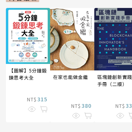
【圖解】5分鐘鍛
區塊鏈創新實
在家也能做金繼
鍊思考大全
手冊（二版）
315
NT$
3
380
NT$
NT$