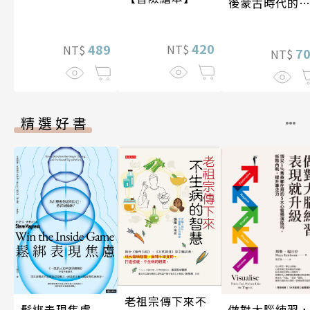
後蒙古時代的
陸與海洋〔14
17世紀〕
420
489
NT$
NT$
7
NT$
精選好書
老祖宗傳下來不
做對大腦練習
鬆綁表現焦慮