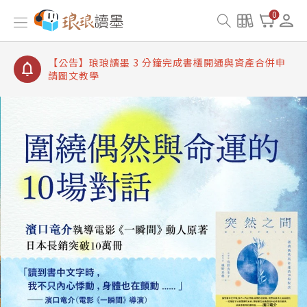
【公告】琅琅讀墨書櫃開通常見問題
0
【公告】琅琅讀墨 3 分鐘完成書櫃開通與資產合併申
請圖文教學
【公告】琅琅書店服務升級重要說明及資產合併結果
查詢
【公告】琅琅讀墨數位閱讀資產合併與書櫃開通申請