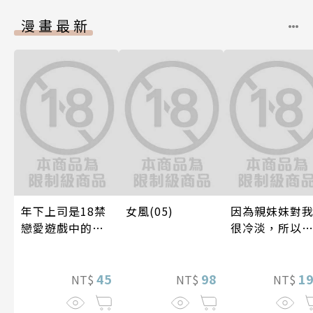
漫畫最新
年下上司是18禁
女風(05)
因為親妹妹對
戀愛遊戲中的我
很冷淡，所以
推！？ 07
好內射她的好
友(全)
45
98
1
NT$
NT$
NT$