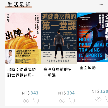
生活最新
全面啟動
出陣：從跳陣頭
進健身房前的第
到世界麵包冠
一堂課
軍，王鵬傑的翻
轉之路
12
NT$
343
294
NT$
NT$