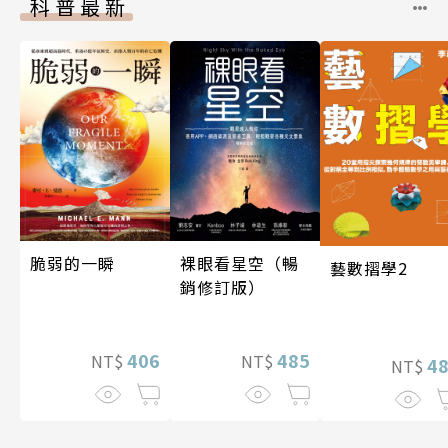
科普最新
脆弱的一瞬
裸眼看星空（暢
藝數摺學2
銷修訂版）
406
485
NT$
NT$
4
NT$