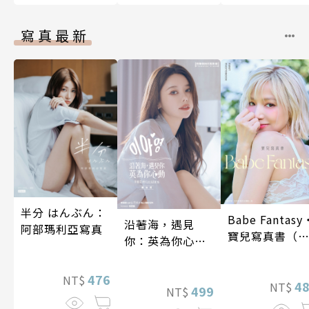
寫真最新
半分 はんぶん：
Babe Fantasy
沿著海，遇見
阿部瑪利亞寫真
寶兒寫真書（
你：英為你心動
贈多張未公開
李雅英1st台灣感
片）
性紙上電影系列
476
NT$
4
NT$
數位版
499
NT$