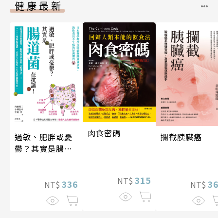
健康最新
肉食密碼
攔截胰臟癌
過敏、肥胖或憂
鬱？其實是腸道
菌在抗議！
315
NT$
3
336
NT$
NT$