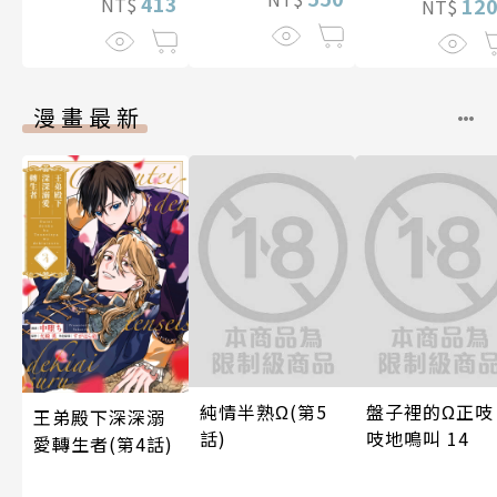
413
NT$
12
NT$
漫畫最新
純情半熟Ω(第5
盤子裡的Ω正吱
王弟殿下深深溺
話)
吱地鳴叫 14
愛轉生者(第4話)