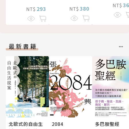
3
NT$
380
293
NT$
NT$
最新書籍
北歐式的自由生
多巴胺聖經
2084