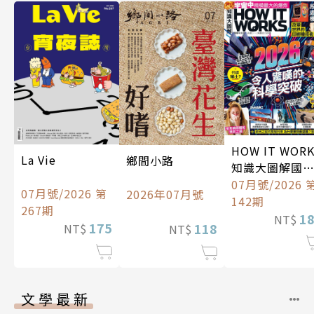
HOW IT WOR
La Vie
鄉間小路
知識大圖解國
中文版
07月號/2026 
07月號/2026 第
2026年07月號
142期
267期
1
NT$
175
118
NT$
NT$
文學最新