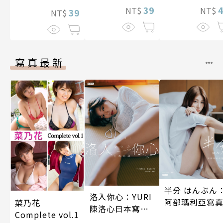
39
NT$
NT$
39
NT$
寫真最新
半分 はんぶん
洛入你心：YURI
阿部瑪利亞寫
菜乃花
陳洛心日本寫真
Complete vol.1
【電子書加贈40