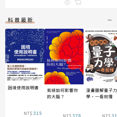
科普最新
困境使用說明書
漫畫圖解量子
氣候如何影響你
學，一看就懂
的大腦？
315
NT$
3
378
NT$
NT$