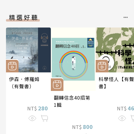
精選好聽
伊森．傅羅姆
科學怪人【有
（有聲書）
書】
翻轉信念40招第
1輯
280
4
NT$
NT$
800
NT$