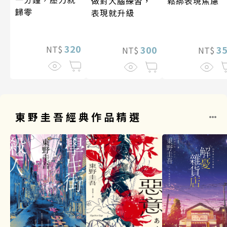
做對大腦練習，
鬆綁表現焦慮
歸零
表現就升級
320
300
3
NT$
NT$
NT$
東野圭吾經典作品精選