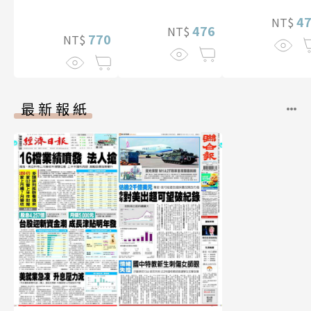
幅獨享福利美
4
NT$
照】
476
NT$
770
NT$
最新報紙