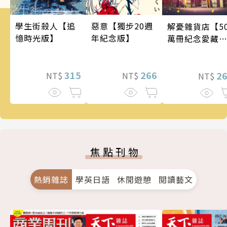
學生街殺人【追
惡意【獨步20週
解憂雜貨店【5
憶時光版】
年紀念版】
萬冊紀念愛藏
版】
315
266
2
NT$
NT$
NT$
焦點刊物
熱銷雜誌
學英日語
休閒遊憩
閱讀藝文