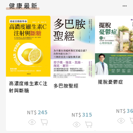
健康最新
擺脫憂鬱症
高濃度維生素C注
多巴胺聖經
射與斷糖
3
NT$
245
NT$
315
NT$