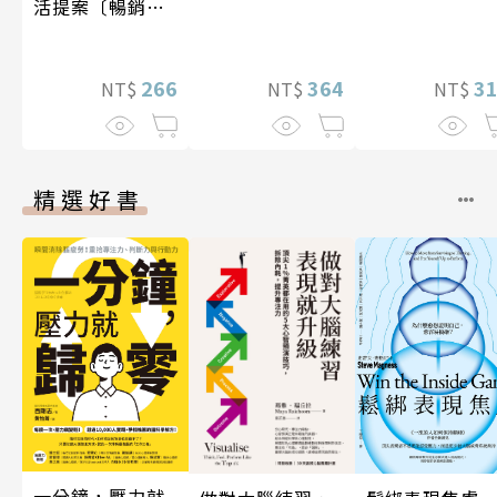
活提案〔暢銷新
版〕
266
3
364
NT$
NT$
NT$
精選好書
一分鐘，壓力就