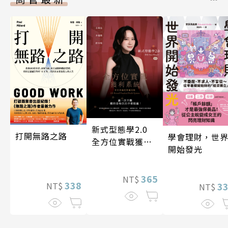
新式型態學2.0
打開無路之路
學會理財，世
全方位實戰獲利
開始發光
系統
365
NT$
338
3
NT$
NT$