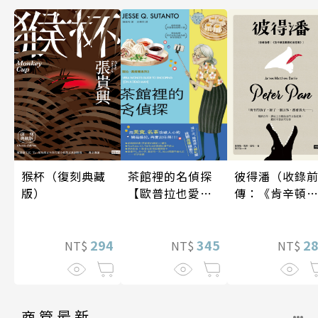
猴杯（復刻典藏
彼得潘（收錄
茶館裡的名偵探
版）
傳：《肯辛頓
【歐普拉也愛！
園裡的彼得
引爆國際說書網
潘》）
紅數十萬則好評
294
2
《茶館裡的嫌疑
345
NT$
NT$
NT$
人》續作】
商管最新