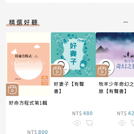
精選好聽
好妻子【有聲
牧羊少年奇幻
書】
旅【有聲書】
好命方程式第1輯
480
4
NT$
NT$
800
NT$