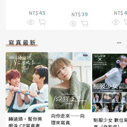
想到天差地遠的
兩人是甜蜜的現
45
NT$
NT$
39
NT$
在進行式～ 05
寫真最新
向你走來──向
轉過頭，幫你擦
制服少女 數位
理來寫真
眼淚 CP寫真書
真（含影音）