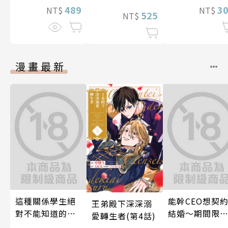
3
489
NT$
NT$
525
NT$
漫畫最新
這種關係學生絕
能幹CEO想契
王弟殿下深深溺
對不能知道的
結婚～期間限
愛轉生者(第4話)
唷！～作夢也沒
夢幻老公～ 04