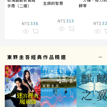
生病的智慧
歸零
手冊（二版）
313
NT$
3
336
NT$
NT$
東野圭吾經典作品精選