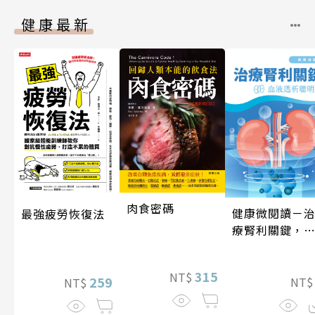
健康最新
肉食密碼
健康微閱讀－
最強疲勞恢復法
療腎利關鍵，
液透析聰明選
315
NT$
259
NT
NT$