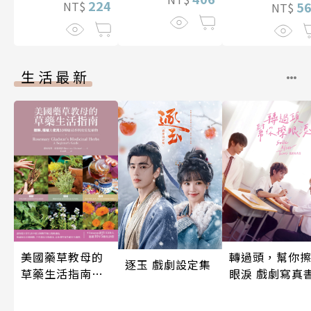
224
NT$
5
NT$
生活最新
轉過頭，幫你
美國藥草教母的
逐玉 戲劇設定集
眼淚 戲劇寫真
草藥生活指南
（二版）