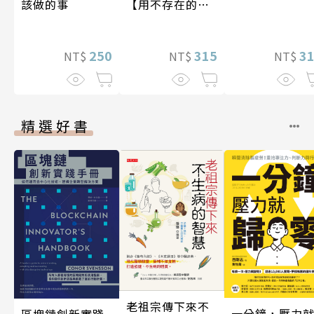
該做的事
【用不存在的
愛，治癒存在的
孤獨】
250
315
3
NT$
NT$
NT$
精選好書
老祖宗傳下來不
一分鐘，壓力
區塊鏈創新實踐