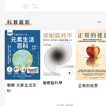
科普最新
催眠腦科學
圖解 元素生活百
正常的迷思
科
406
NT$