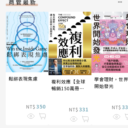
商管最新
鬆綁表現焦慮
學會理財，世
複利效應【全球
開始發光
暢銷150萬冊・
經典新修版】
350
3
NT$
NT$
331
NT$