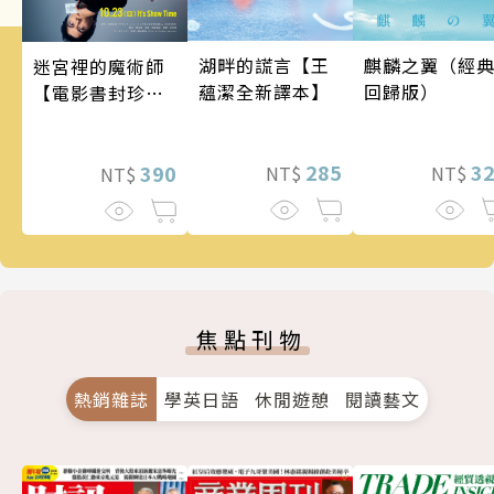
麒麟之翼（經
湖畔的謊言【王
迷宮裡的魔術師
回歸版）
蘊潔全新譯本】
【電影書封珍藏
版】
3
285
390
NT$
NT$
NT$
焦點刊物
熱銷雜誌
學英日語
休閒遊憩
閱讀藝文