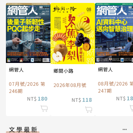
網管人
網管人
鄉間小路
08月號/2026 
07月號/2026 第
2026年08月號
247期
246期
1
180
NT$
NT$
118
NT$
文學最新